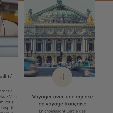
4
illité
ergerie
Voyager avec une agence
le, 7/7 et
um vous
de voyage française
d'esprit
En choisissant Cercle des