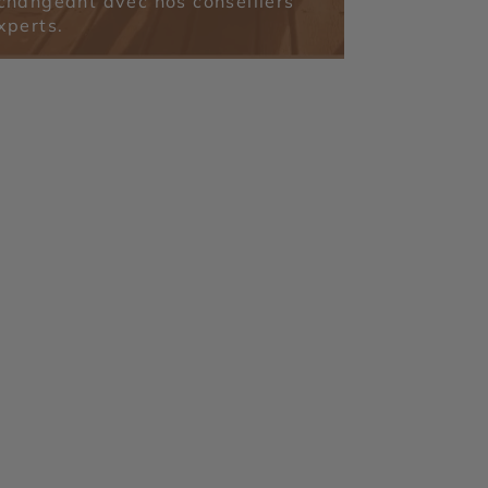
changeant avec nos conseillers
xperts.