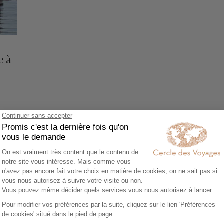
e à
Voir tous nos voyages Equateur
e en Quito
ibrante et contrastée des Andes équatoriennes. Nichée à plu