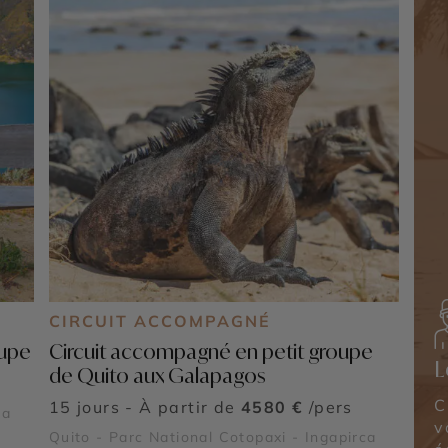
CIRCUIT ACCOMPAGNÉ
oupe
Circuit accompagné en petit groupe
L
de Quito aux Galapagos
C
15 jours - À partir de
4580 €
/pers
ca
v
Quito - Parc National Cotopaxi - Ingapirca