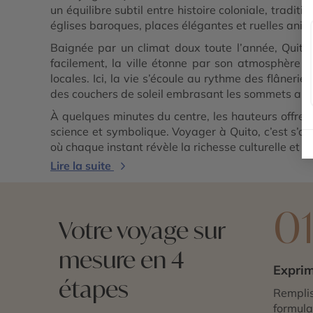
un équilibre subtil entre histoire coloniale, trad
églises baroques, places élégantes et ruelles anim
Baignée par un climat doux toute l’année, Quito
facilement, la ville étonne par son atmosphère c
locales. Ici, la vie s’écoule au rythme des flâneri
des couchers de soleil embrasant les sommets and
À quelques minutes du centre, les hauteurs offrent
science et symbolique. Voyager à Quito, c’est s’o
où chaque instant révèle la richesse culturelle et 
Lire la suite
0
Votre voyage sur
mesure en 4
Exprim
étapes
Remplis
formulai