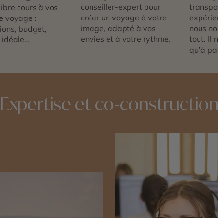
conseiller-expert pour
transpor
libre cours à vos
créer un voyage à votre
expérie
e voyage :
image, adapté à vos
nous no
tions, budget,
envies et à votre rythme.
tout. Il
 idéale…
qu’à par
Expertise et co-constructio