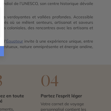
 mondial de l’UNESCO, son centre historique dévoile
e.
nes verdoyantes et vallées profondes. Accessible
lorés où se mêlent senteurs, artisanat et saveurs
ades coloniales, des rencontres avec les artisans et
e l’
Équateur
invite à une expérience unique, entre
majestueux, nature omniprésente et énergie andine,
3
04
ez en toute
Partez l’esprit léger
té
Votre carnet de voyage
ements,
personnalisé contient les