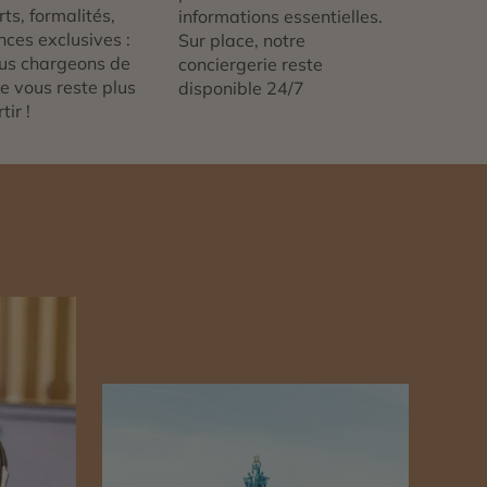
ts, formalités,
informations essentielles.
nces exclusives :
Sur place, notre
us chargeons de
conciergerie reste
 ne vous reste plus
disponible 24/7
tir !
n