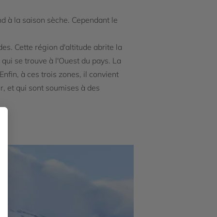
d à la saison sèche. Cependant le
s. Cette région d'altitude abrite la
qui se trouve à l'Ouest du pays. La
nfin, à ces trois zones, il convient
r, et qui sont soumises à des