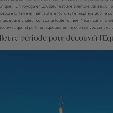
que... Un voyage en Equateur est une aventure variée qui lai
i sépare la Terre en hémisphère Nord et hémisphère Sud, le pay
ntes et une chaleur constante toute l'année. Néanmoins, la mé
couvrez quand partir en Equateur en fonction de vos centres d'
lleure période pour découvrir l'E