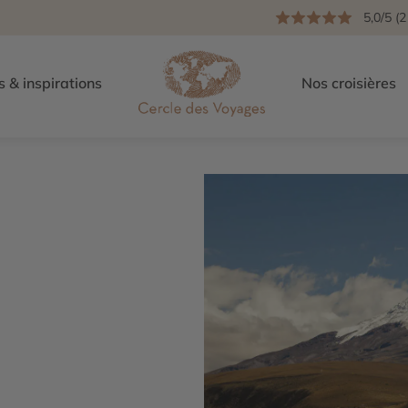
5,0/5 (2
s & inspirations
Nos croisières