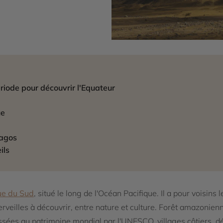
ériode pour découvrir l'Equateur
ue
pagos
ils
e du Sud
, situé le long de l'Océan Pacifique. Il a pour voisins 
rveilles à découvrir, entre nature et culture. Forêt amazonien
lassées au patrimoine mondial par l'UNESCO, villages côtiers, d