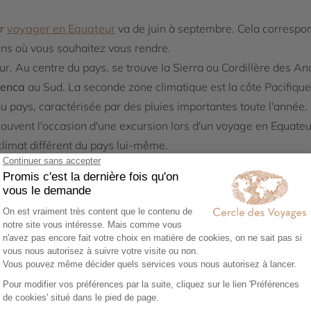
ur
voyager en Equateur
va de juin à septembre. Cela correspon
ons où vous souhaitez vous rendre.
r. Au centre du pays, se trouve la Sierra ou Cordillère des Ande
enca
au Sud. La seconde zone climatique est la côte Pacifique 
u pays, caractérisée par des pluies importantes toute l'année. E
 souvent l'occasion d'une excursion lors d'un voyage en Equateu
climat différent du pays lui-même.
rra