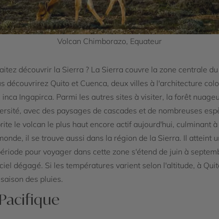
Volcan Chimborazo, Equateur
itez découvrir la Sierra ? La Sierra couvre la zone centrale du
us découvrirez Quito et Cuenca, deux villes à l'architecture co
inca Ingapirca. Parmi les autres sites à visiter, la forêt nuage
iversité, avec des paysages de cascades et de nombreuses espè
rite le volcan le plus haut encore actif aujourd'hui, culminan
onde, il se trouve aussi dans la région de la Sierra. Il attein
période pour voyager dans cette zone s'étend de juin à septemb
ciel dégagé. Si les températures varient selon l'altitude, à Qui
 saison des pluies.
 Pacifique