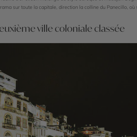
ama sur toute la capitale, direction la colline du Panecillo, où 
uxième ville coloniale classée