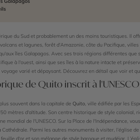
les Galapagos
ils
érique du Sud et probablement un des moins touristiques. Il of
volcans et lagunes, forêt d'Amazonie, côte du Pacifique, villes
u'aux îles Galapagos. Avec ses trois régions différentes que s
ifique à l'ouest, ainsi que ses îles à la nature intacte et prése
 voyage varié et dépaysant. Découvrez en détail que voir et qu
torique de Quito inscrit à l'UNESCO
lus souvent dans la capitale de
Quito
, ville édifiée par les Es
50 mètres d'altitude. Son centre historique de style colonial, 
moine mondial de l'UNESCO. Sur la Place de l'Indépendance, vou
 Cathédrale. Parmi les autres monuments à visiter, l’église d
feuille d'or et son mélange de style baroque et mudéjar. L’égli