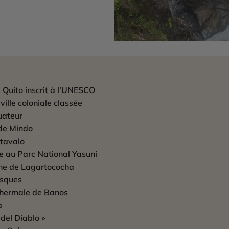
e Quito inscrit à l'UNESCO
ille coloniale classée
quateur
 de Mindo
Otavalo
e au Parc National Yasuni
une de Lagartococha
esques
 thermale de Banos
a
 del Diablo »