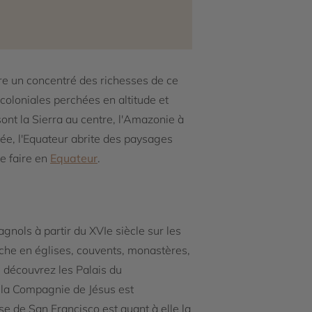
fre un concentré des richesses de ce
 coloniales perchées en altitude et
ont la Sierra au centre, l'Amazonie à
rvée, l'Equateur abrite des paysages
e faire en
Equateur
.
pagnols à partir du XVIe siècle sur les
riche en églises, couvents, monastères,
s découvrez les Palais du
e la Compagnie de Jésus est
se de San Francisco est quant à elle la