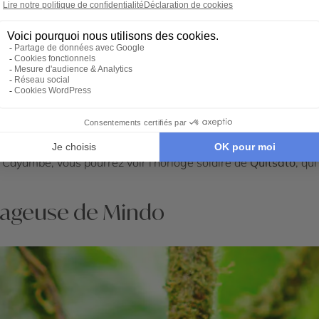
ial de l'UNESCO. Vous y découvrirez le parc Calderón, la vieill
breux monuments et églises sont à voir, en particulier sur l
u des cultures précolombiennes de l'Equateur. De la colline Tur
e de l'équateur
s accédez à la Mitad del Mundo, site le plus visité du pays, 
e Cayambe, vous pourrez voir l'horloge solaire de
Quitsato
, qu
nuageuse de Mindo