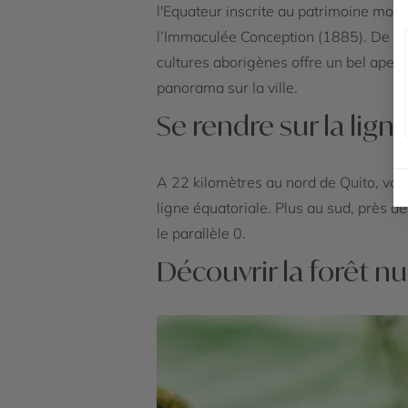
l'Equateur inscrite au patrimoine mond
l’Immaculée Conception (1885). De nom
cultures aborigènes offre un bel aperç
panorama sur la ville.
Se rendre sur la lign
A 22 kilomètres au nord de Quito, vou
ligne équatoriale. Plus au sud, près d
le parallèle 0.
Découvrir la forêt 