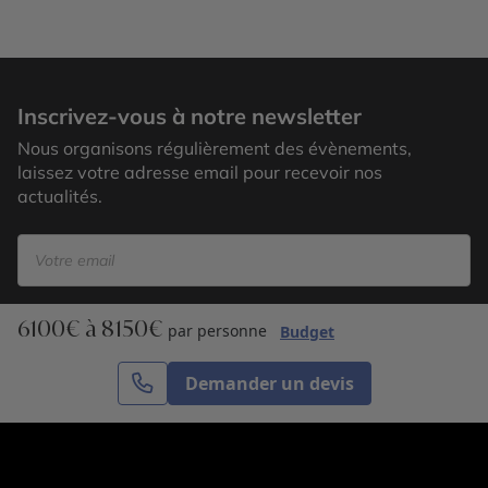
Manatee
Inscrivez-vous à notre newsletter
Nous organisons régulièrement des évènements,
laissez votre adresse email pour recevoir nos
actualités.
6100€ à 8150€
S’inscrire
par personne
Budget
Demander un devis
Cercle des Voyages est une agence de voyage
spécialisée dans le sur-mesure, appartenant au groupe
Cercle des Vacances. Grâce à notre expertise et notre