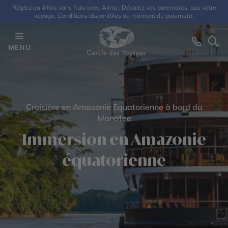
Réglez en 4 fois sans frais avec Alma : Décalez vos paiements, pas votre
voyage. Conditions disponibles au moment du paiement.
MENU
Croisière en Amazonie Equatorienne à bord du
Manatee
Immersion en Amazonie
équatorienne