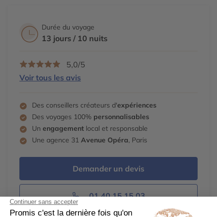
Durée du voyage
13 jours / 10 nuits
5,0/5
Voir tous les avis
Des conseillers créateurs d'
expériences
Des voyages 100%
personnalisables
Un
engagement
local et responsable
Une agence 31
Avenue Opéra
, Paris
Demander un devis
01 40 15 15 03