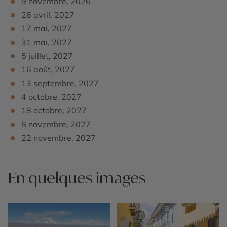
9 novembre, 2026
26 avril, 2027
Retour en bateau à Copacabana,
visite de la Basilique
,
puis route pour La Paz.
17 mai, 2027
31 mai, 2027
Dîner et nuit à l’hôtel.
5 juillet, 2027
16 août, 2027
13 septembre, 2027
4 octobre, 2027
18 octobre, 2027
8 novembre, 2027
22 novembre, 2027
En quelques images