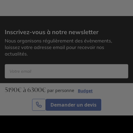
Région du Lipez
Inscrivez-vous à notre newsletter
Nous organisons régulièrement des évènements,
laissez votre adresse email pour recevoir nos
actualités.
5190€ à 6300€
S’inscrire
par personne
Budget
Demander un devis
Cercle des Voyages est une agence de voyage
spécialisée dans le sur-mesure, appartenant au groupe
Cercle des Vacances. Grâce à notre expertise et notre