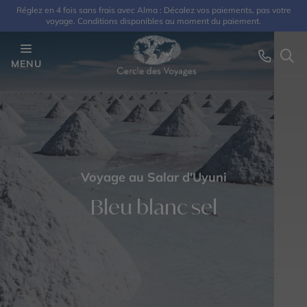
Réglez en 4 fois sans frais avec Alma : Décalez vos paiements, pas votre
voyage. Conditions disponibles au moment du paiement.
MENU
Voyage au Salar d'Uyuni
Bleu blanc sel