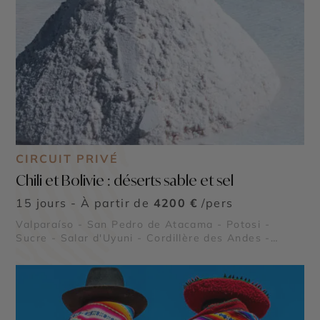
CIRCUIT PRIVÉ
Chili et Bolivie : déserts sable et sel
15 jours - À partir de
4200 €
/pers
Valparaíso - San Pedro de Atacama - Potosi -
Sucre - Salar d'Uyuni - Cordillère des Andes -
Geysers del Tatio