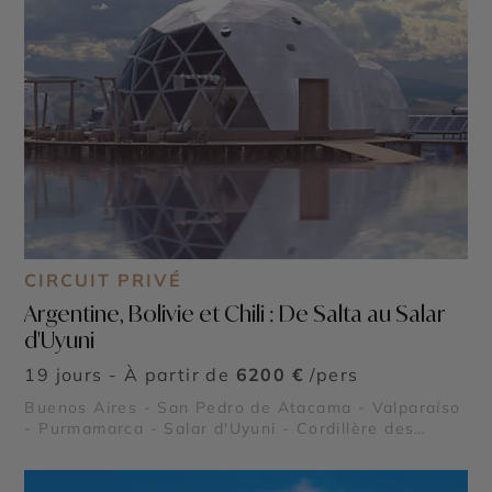
CIRCUIT PRIVÉ
Argentine, Bolivie et Chili : De Salta au Salar
d'Uyuni
19 jours - À partir de
6200 €
/pers
Buenos Aires - San Pedro de Atacama - Valparaíso
- Purmamarca - Salar d'Uyuni - Cordillère des
Andes - Geysers del Tatio - Salinas Grandes