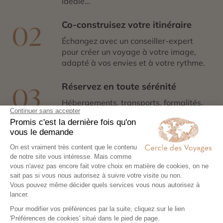
idéale…
Co-construisez votre itinéraire
02
Échangez avec un conseiller-expert
pour créer un voyage à votre image,
adapté à vos envies et à votre rythme.
Réservez en toute sérénité
03
Hébergements, transports, formalités,
expériences exclusives : nous nous
chargeons de tout. Il ne vous reste plus
qu’à partir !
Partez l’esprit léger
04
Votre carnet de voyage personnalisé
contient les informations essentielles.
Sur place, notre conciergerie reste
disponible 24/7