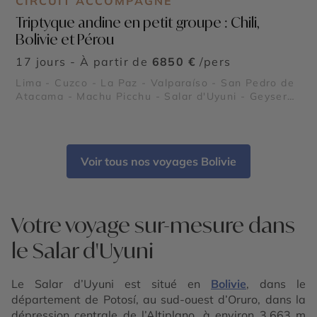
CIRCUIT ACCOMPAGNÉ
Triptyque andine en petit groupe : Chili,
Bolivie et Pérou
17 jours - À partir de
6850 €
/pers
Lima - Cuzco - La Paz - Valparaíso - San Pedro de
Atacama - Machu Picchu - Salar d'Uyuni - Geysers
del Tatio - Lac Titicaca
Voir tous nos voyages Bolivie
Votre voyage sur-mesure dans
le Salar d'Uyuni
Le Salar d’Uyuni est situé en
Bolivie
, dans le
département de Potosí, au sud-ouest d’Oruro, dans la
dépression centrale de l’Altiplano, à environ 3.663 m