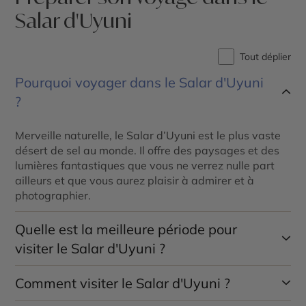
Salar d'Uyuni
Tout déplier
Pourquoi voyager dans le Salar d'Uyuni
?
Merveille naturelle, le Salar d’Uyuni est le plus vaste
désert de sel au monde. Il offre des paysages et des
lumières fantastiques que vous ne verrez nulle part
ailleurs et que vous aurez plaisir à admirer et à
photographier.
Quelle est la meilleure période pour
visiter le Salar d'Uyuni ?
Comment visiter le Salar d'Uyuni ?
La meilleure période pour visiter le Salar d’Uyuni est
la saison sèche, d’avril à novembre, avec une réserve