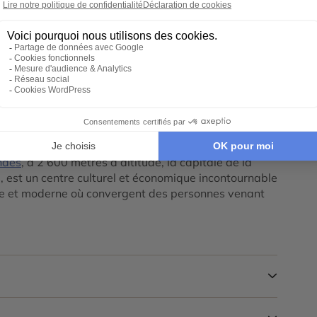
ookie Google Maps
Tout déplier
e votre carnet de voyage. Transfert à votre hôtel.
ndes
, à 2 600 mètres d’altitude, la capitale de la
s, est un centre culturel et économique incontournable
 et moderne où convergent des personnes venant
e de Bogota à travers un itinéraire captivant qui vous