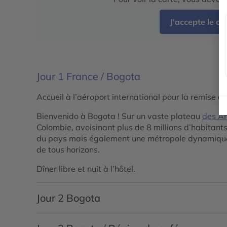
J'accepte le c
Jour 1
France / Bogota
Accueil à l’aéroport international pour la remise d
Bienvenido à Bogota ! Sur un vaste plateau
des A
Colombie, avoisinant plus de 8 millions d’habitant
du pays mais également une métropole dynamique
de tous horizons.
Dîner libre et nuit à l’hôtel.
Jour 2
Bogota
Petit déjeuner à l’hôtel. Explorez le cœur historiqu