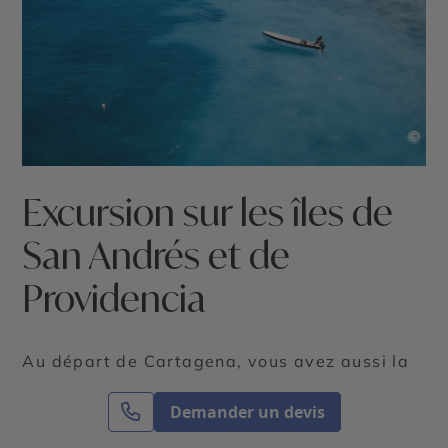
©
Excursion sur les îles de
San Andrés et de
Providencia
Au départ de Cartagena, vous avez aussi la
possibilité de vous envoler pour l’île de
San
Andrés
, située à 190 kilomètres des côtes du
Demander un devis
Nicaragua. De là, une promenade en canot à