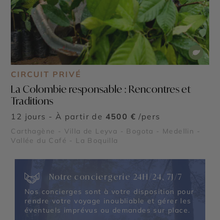
CIRCUIT PRIVÉ
La Colombie responsable : Rencontres et
Traditions
12 jours - À partir de
4500 €
/pers
Carthagène - Villa de Leyva - Bogota - Medellin -
Vallée du Café - La Boquilla
Notre conciergerie 24H/24, 7J/7
Nos concierges sont à votre disposition pour
rendre votre voyage inoubliable et gérer les
éventuels imprévus ou demandes sur place.