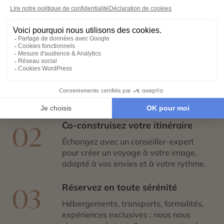
étapes
Exprimez vos envies
01
Remplissez notre formulaire en ligne et
laissez libre cours à vos rêves de
voyage : inspirations, budget, période
idéale…
Co-construisez votre itinéraire
02
Échangez avec un conseiller-expert
pour créer un voyage à votre image,
adapté à vos envies et à votre rythme.
Réservez en toute sérénité
03
Hébergements, transports, formalités,
expériences exclusives : nous nous