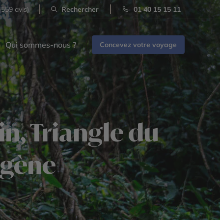
 559 avis)
Rechercher
01 40 15 15 11
Qui sommes-nous ?
Concevez votre voyage
n, Triangle du
agène