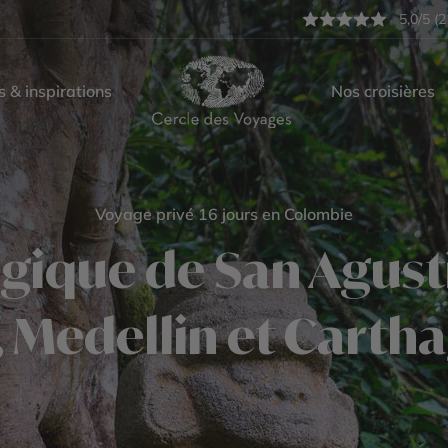
5,0/5 (2
s & inspirations
Nos croisières
Voyage privé 16 jours en Colombie
gique de San Agusti
, Medellin et Carth