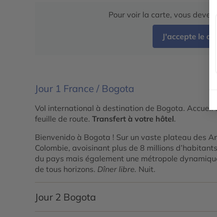
Pour voir la carte, vous deve
J'accepte le c
Jour 1
France / Bogota
Vol international à destination de Bogota. Accueil 
feuille de route.
Transfert à votre hôtel
.
Bienvenido à Bogota ! Sur un vaste plateau des And
Colombie, avoisinant plus de 8 millions d’habitant
du pays mais également une métropole dynamique
de tous horizons.
Dîner libre.
Nuit.
Jour 2
Bogota
Petit déjeuner.
Explorez le cœur historique de Bog