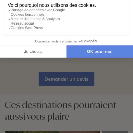
chargeons de tout. Il ne vous reste plus
qu’à partir !
Partez l’esprit léger
04
Votre carnet de voyage personnalisé
contient les informations essentielles.
Sur place, notre conciergerie reste
disponible 24/7
Demander un devis
Ces destinations pourraient
aussi vous plaire