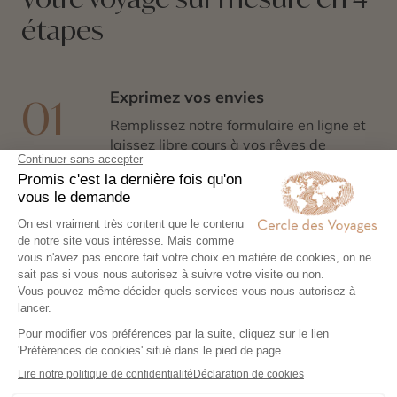
étapes
Exprimez vos envies
01
Remplissez notre formulaire en ligne et
laissez libre cours à vos rêves de
voyage : inspirations, budget, période
idéale…
Co-construisez votre itinéraire
02
Échangez avec un conseiller-expert
pour créer un voyage à votre image,
adapté à vos envies et à votre rythme.
Réservez en toute sérénité
03
Hébergements, transports, formalités,
expériences exclusives : nous nous