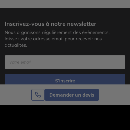
Inscrivez-vous à notre newsletter
Nous organisons régulièrement des évènements,
laissez votre adresse email pour recevoir nos
actualités.
S’inscrire
Demander un devis
Cercle des Voyages est une agence de voyage
spécialisée dans le sur-mesure, appartenant au groupe
Cercle des Vacances. Grâce à notre expertise et notre
passion du voyage, nous sommes là pour vous aider à