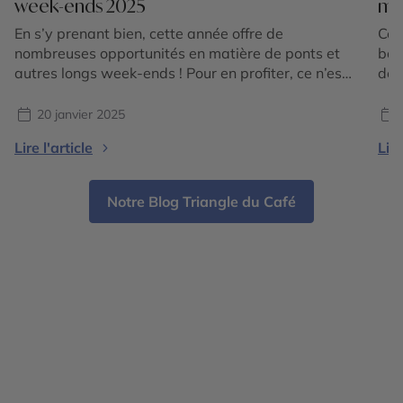
week-ends 2025
mo
En s’y prenant bien, cette année offre de
Ce 
nombreuses opportunités en matière de ponts et
bai
autres longs week-ends ! Pour en profiter, ce n’est
de 
pas si compliqué puisque partout dans le monde,
son
les fêtes et festivals qui tombent pile aux bonnes
pro
20 janvier 2025
dates sont nombreux. Découvrez notre sélection
l’id
Lire l'article
Lire
d’événements qui donnent illico envie de partir ! […]
rec
Notre Blog Triangle du Café