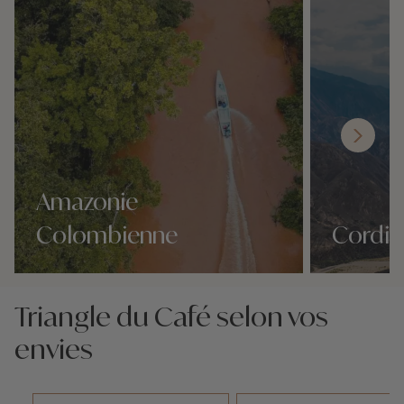
Amazonie
Colombienne
Cordil
Nos 4 idées voyage
Nos 4 idées vo
Triangle du Café selon vos
envies