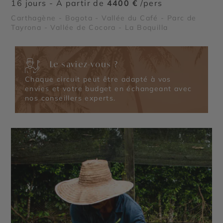
16 jours - À partir de
4400 €
/pers
Carthagène - Bogota - Vallée du Café - Parc de
Tayrona - Vallée de Cocora - La Boquilla
Le saviez-vous ?
Chaque circuit peut être adapté à vos
envies et votre budget en échangeant avec
nos conseillers experts.