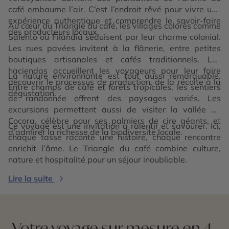
café embaume l’air. C’est l’endroit rêvé pour vivre une
expérience authentique et comprendre le savoir-faire
Au cœur du Triangle du café, les villages colorés comme
des producteurs locaux.
Salento ou Filandia séduisent par leur charme colonial.
Les rues pavées invitent à la flânerie, entre petites
boutiques artisanales et cafés traditionnels. Les
haciendas accueillent les voyageurs pour leur faire
La nature environnante est tout aussi remarquable.
découvrir le processus de production, de la récolte à la
Entre champs de café et forêts tropicales, les sentiers
dégustation.
de randonnée offrent des paysages variés. Les
excursions permettent aussi de visiter la vallée de
Cocora, célèbre pour ses palmiers de cire géants, et
Ce voyage est une invitation à ralentir et savourer. Ici,
d’admirer la richesse de la biodiversité locale.
chaque tasse raconte une histoire, chaque rencontre
enrichit l’âme. Le Triangle du café combine culture,
nature et hospitalité pour un séjour inoubliable.
Lire la suite
Votre voyage sur mesure en 4