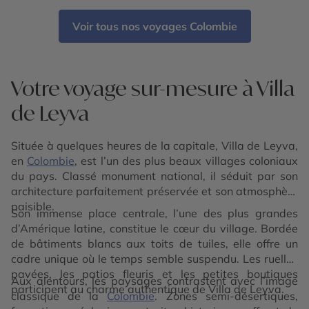
Voir tous nos voyages Colombie
Votre voyage sur-mesure à Villa
de Leyva
Située à quelques heures de la capitale, Villa de Leyva,
en
Colombie
, est l’un des plus beaux villages coloniaux
du pays. Classé monument national, il séduit par son
architecture parfaitement préservée et son atmosphère
paisible.
Son immense place centrale, l’une des plus grandes
d’Amérique latine, constitue le cœur du village. Bordée
de bâtiments blancs aux toits de tuiles, elle offre un
cadre unique où le temps semble suspendu. Les ruelles
pavées, les patios fleuris et les petites boutiques
Aux alentours, les paysages contrastent avec l’image
participent au charme authentique de Villa de Leyva.
classique de la
Colombie
. Zones semi-désertiques,