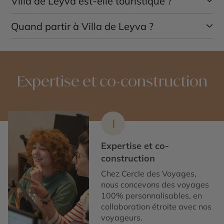
Villa de Leyva est-elle touristique ?
environs.
Quand partir à Villa de Leyva ?
Oui, mais elle conserve un charme authentique.
Toute l’année, avec un climat agréable et sec.
Expertise et co-construction
1
Expertise et co-
construction
Chez Cercle des Voyages,
nous concevons des voyages
100% personnalisables, en
collaboration étroite avec nos
voyageurs.