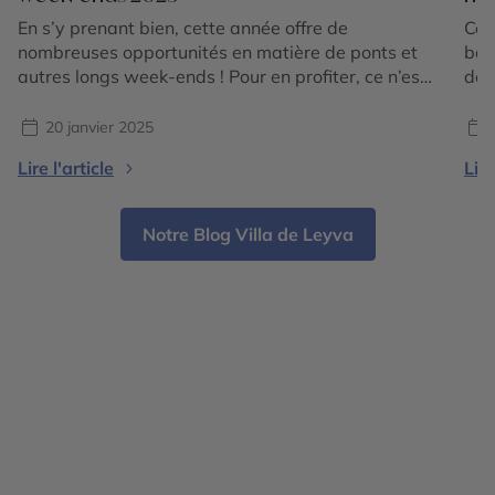
En s’y prenant bien, cette année offre de
Ce 
nombreuses opportunités en matière de ponts et
bai
autres longs week-ends ! Pour en profiter, ce n’est
de 
pas si compliqué puisque partout dans le monde,
son
les fêtes et festivals qui tombent pile aux bonnes
pro
20 janvier 2025
dates sont nombreux. Découvrez notre sélection
l’id
Lire l'article
Lire
d’événements qui donnent illico envie de partir ! […]
rec
Notre Blog Villa de Leyva