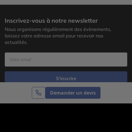
Inscrivez-vous à notre newsletter
Nous organisons régulièrement des évènements,
laissez votre adresse email pour recevoir nos
actualités.
S’inscrire
Demander un devis
Cercle des Voyages est une agence de voyage
spécialisée dans le sur-mesure, appartenant au groupe
Cercle des Vacances. Grâce à notre expertise et notre
passion du voyage, nous sommes là pour vous aider à
réaliser le voyage de vos rêves. Notre équipe est à