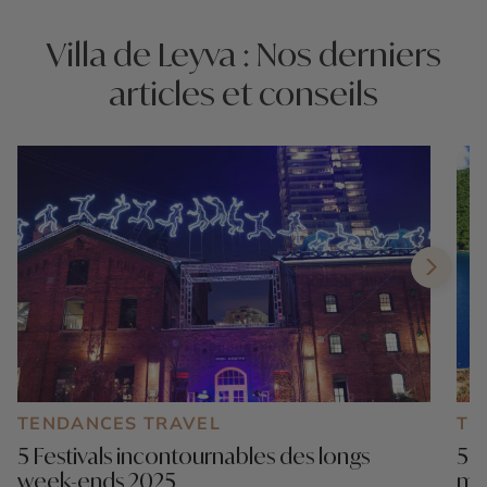
Villa de Leyva : Nos derniers
articles et conseils
TENDANCES TRAVEL
TE
5 Festivals incontournables des longs
5 b
week-ends 2025
mo