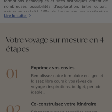
formations géologiques et sites historiques offrent de
nombreuses possibilités d’exploration. Entre culture,
nature et sérénité, Villa de Leyva est une destination
Lire la suite
idéale pour une escapade hors du temps.
Votre voyage sur mesure en 4
étapes
Exprimez vos envies
01
Remplissez notre formulaire en ligne et
laissez libre cours à vos rêves de
voyage : inspirations, budget, période
idéale…
Co-construisez votre itinéraire
02