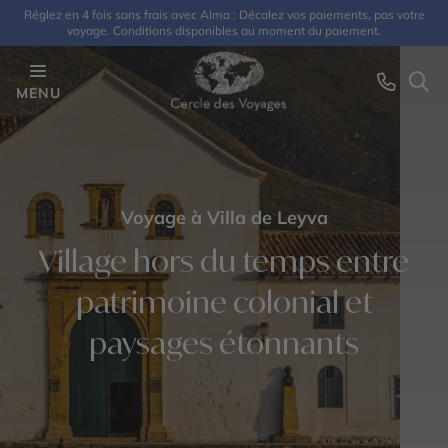
Réglez en 4 fois sans frais avec Alma : Décalez vos paiements, pas votre
voyage. Conditions disponibles au moment du paiement.
MENU
Voyage à Villa de Leyva
Village hors du temps entre
patrimoine colonial et
paysages étonnants