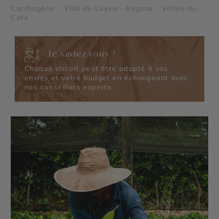
Carthagène - Villa de Leyva - Bogota - Vallée du
Café
Le saviez-vous ?
Chaque circuit peut être adapté à vos
envies et votre budget en échangeant avec
nos conseillers experts.