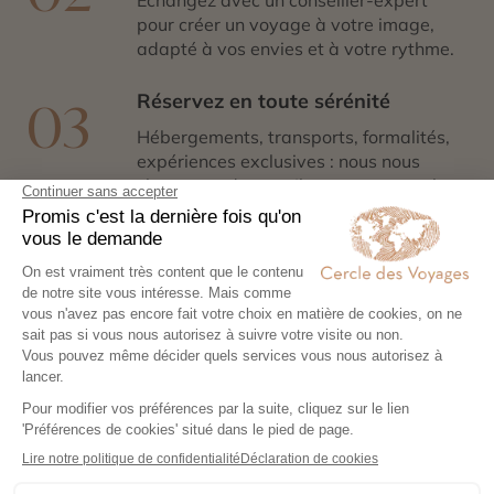
Échangez avec un conseiller-expert
pour créer un voyage à votre image,
adapté à vos envies et à votre rythme.
Réservez en toute sérénité
03
Hébergements, transports, formalités,
expériences exclusives : nous nous
chargeons de tout. Il ne vous reste plus
qu’à partir !
Partez l’esprit léger
04
Votre carnet de voyage personnalisé
contient les informations essentielles.
Sur place, notre conciergerie reste
disponible 24/7
Demander un devis