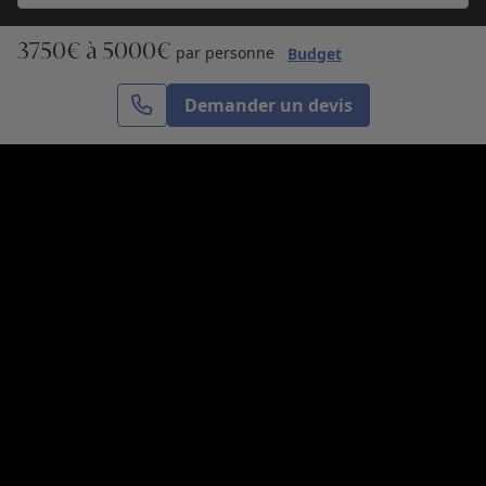
3750€ à 5000€
S’inscrire
par personne
Budget
Demander un devis
Cercle des Voyages est une agence de voyage
spécialisée dans le sur-mesure, appartenant au groupe
Cercle des Vacances. Grâce à notre expertise et notre
passion du voyage, nous sommes là pour vous aider à
réaliser le voyage de vos rêves. Notre équipe est à
votre écoute pour créer le voyage qui vous ressemble.
Co-concevez votre voyage
Nous contacter
Venez nous voir