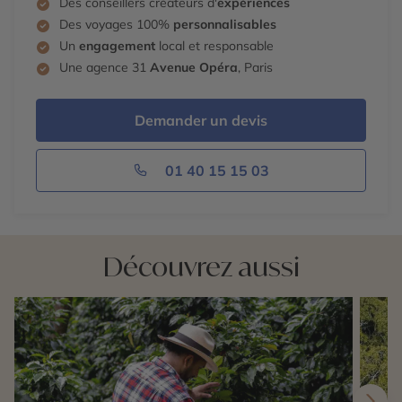
Des conseillers créateurs d'
expériences
Des voyages 100%
personnalisables
Un
engagement
local et responsable
Une agence 31
Avenue Opéra
, Paris
Demander un devis
01 40 15 15 03
Découvrez aussi