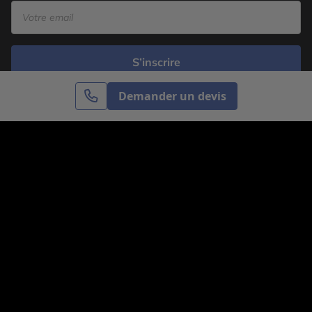
S’inscrire
Demander un devis
Cercle des Voyages est une agence de voyage
spécialisée dans le sur-mesure, appartenant au groupe
Cercle des Vacances. Grâce à notre expertise et notre
passion du voyage, nous sommes là pour vous aider à
réaliser le voyage de vos rêves. Notre équipe est à
votre écoute pour créer le voyage qui vous ressemble.
Co-concevez votre voyage
Nous contacter