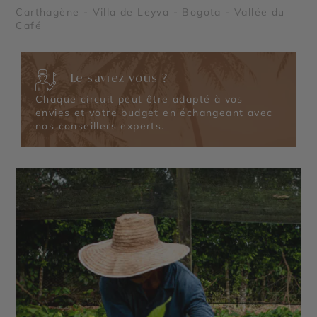
Carthagène - Villa de Leyva - Bogota - Vallée du
Café
Le saviez-vous ?
Chaque circuit peut être adapté à vos
envies et votre budget en échangeant avec
nos conseillers experts.