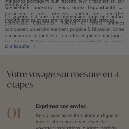
indigènes partagent leur histoire, leur artisanat et leur
verdoyantes.
savoir-faire ancestral. Vous aurez l’opportunité de
participer à des ateliers, goûter des recettes
Ce voyage est aussi une immersion dans une nature
traditionnelles et assister à des danses folkloriques.
généreuse. Cascades, rivières et forêts andines
composent un environnement propice à l’évasion. Entre
découvertes culturelles et balades en pleine montagne,
les Andes Colombiennes vous promettent un séjour
Lire la suite
inoubliable et ressourçant.
Votre voyage sur mesure en 4
étapes
Exprimez vos envies
01
Remplissez notre formulaire en ligne et
laissez libre cours à vos rêves de
voyage : inspirations, budget, période