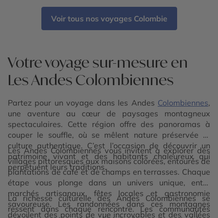
Voir tous nos voyages Colombie
Votre voyage sur-mesure en
Les Andes Colombiennes
Partez pour un voyage dans les Andes
Colombiennes
,
une aventure au cœur de paysages montagneux
spectaculaires. Cette région offre des panoramas à
couper le souffle, où se mêlent nature préservée et
culture authentique. C’est l’occasion de découvrir un
Les Andes Colombiennes vous invitent à explorer des
patrimoine vivant et des habitants chaleureux qui
villages pittoresques aux maisons colorées, entourés de
perpétuent leurs traditions.
plantations de café et de champs en terrasses. Chaque
étape vous plonge dans un univers unique, entre
marchés artisanaux, fêtes locales et gastronomie
La richesse culturelle des Andes Colombiennes se
savoureuse. Les randonnées dans ces montagnes
ressent dans chaque rencontre. Les communautés
dévoilent des points de vue incroyables et des vallées