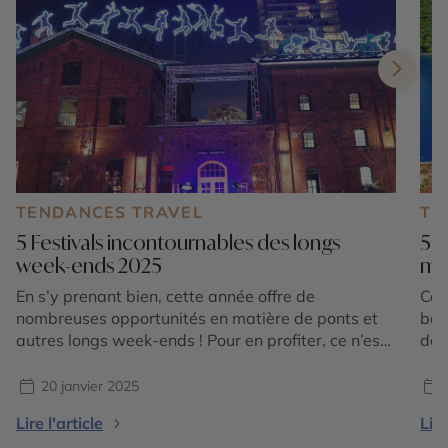
TENDANCES TRAVEL
TE
5 Festivals incontournables des longs
5 b
week-ends 2025
mo
En s’y prenant bien, cette année offre de
Ce 
nombreuses opportunités en matière de ponts et
bai
autres longs week-ends ! Pour en profiter, ce n’est
de 
pas si compliqué puisque partout dans le monde,
son
les fêtes et festivals qui tombent pile aux bonnes
pro
20 janvier 2025
dates sont nombreux. Découvrez notre sélection
l’id
Lire l'article
Lire
d’événements qui donnent illico envie de partir ! […]
rec