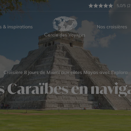
5,0/5 (2
s & inspirations
Nos croisières
Croisière 8 jours de Miami aux côtes Mayas avec Explora
es Caraïbes en navig