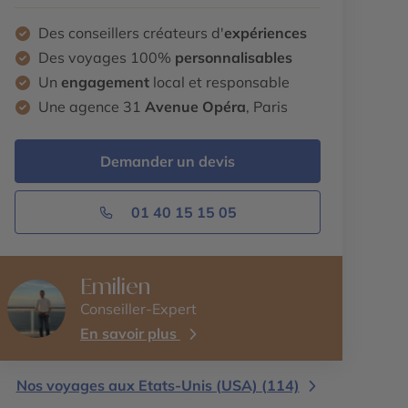
Des conseillers créateurs d'
expériences
Des voyages 100%
personnalisables
Un
engagement
local et responsable
Une agence 31
Avenue Opéra
, Paris
Demander un devis
01 40 15 15 05
Emilien
Conseiller-Expert
En savoir plus
Nos voyages aux Etats-Unis (USA) (114)