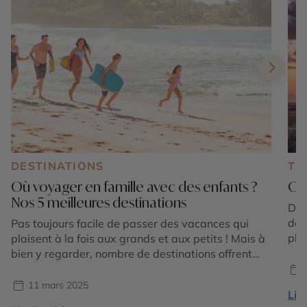
DESTINATIONS
TE
Où voyager en famille avec des enfants ?
Où 
Nos 5 meilleures destinations
Dis
des
Pas toujours facile de passer des vacances qui
pla
plaisent à la fois aux grands et aux petits ! Mais à
des
bien y regarder, nombre de destinations offrent
Zod
quantités d’activités que les enfants adorent. En
C’e
séjour balnéaire ou en circuit itinérant, il y a
11 mars 2025
Lire
BÉL
toujours de quoi intéresser sa progéniture. Comme