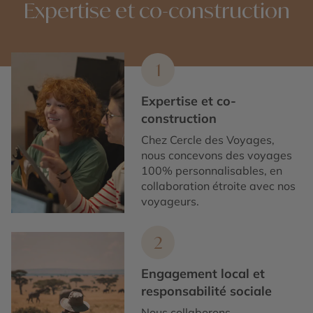
Expertise et co-construction
du Yucatán.
1
Expertise et co-
construction
Chez Cercle des Voyages,
nous concevons des voyages
100% personnalisables, en
collaboration étroite avec nos
voyageurs.
2
Engagement local et
responsabilité sociale
Nous collaborons