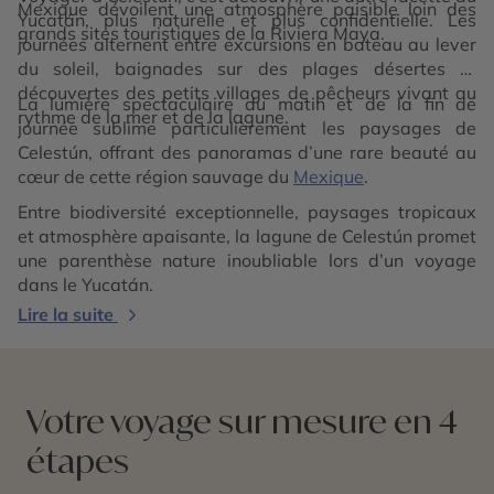
Mexique dévoilent une atmosphère paisible loin des
Yucatán, plus naturelle et plus confidentielle. Les
grands sites touristiques de la Riviera Maya.
journées alternent entre excursions en bateau au lever
du soleil, baignades sur des plages désertes et
découvertes des petits villages de pêcheurs vivant au
La lumière spectaculaire du matin et de la fin de
rythme de la mer et de la lagune.
journée sublime particulièrement les paysages de
Celestún, offrant des panoramas d’une rare beauté au
cœur de cette région sauvage du
Mexique
.
Entre biodiversité exceptionnelle, paysages tropicaux
et atmosphère apaisante, la lagune de Celestún promet
une parenthèse nature inoubliable lors d’un voyage
dans le Yucatán.
Lire la suite
Votre voyage sur mesure en 4
étapes