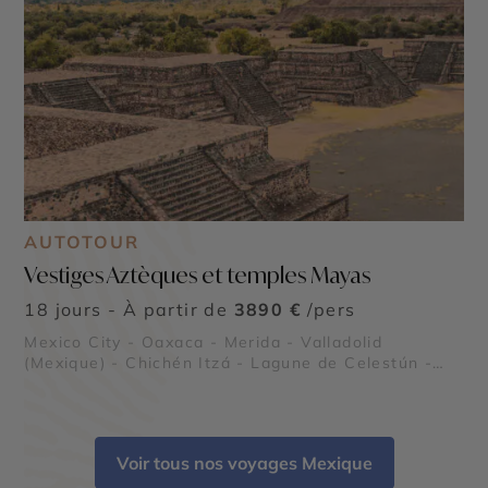
AUTOTOUR
Vestiges Aztèques et temples Mayas
18 jours - À partir de
3890 €
/pers
Mexico City - Oaxaca - Merida - Valladolid
(Mexique) - Chichén Itzá - Lagune de Celestún -
Teotihuacán
Voir tous nos voyages Mexique