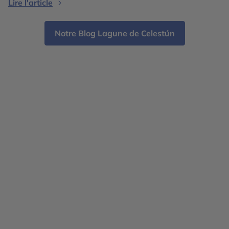
Lire l'article
le prouve notre sélection de cinq […]
Notre Blog Lagune de Celestún