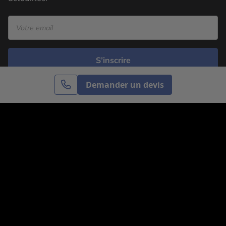
S’inscrire
Demander un devis
Cercle des Voyages est une agence de voyage
spécialisée dans le sur-mesure, appartenant au groupe
Cercle des Vacances. Grâce à notre expertise et notre
passion du voyage, nous sommes là pour vous aider à
réaliser le voyage de vos rêves. Notre équipe est à
votre écoute pour créer le voyage qui vous ressemble.
Co-concevez votre voyage