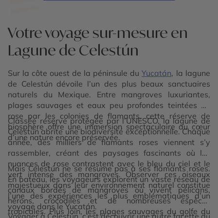
Votre voyage sur-mesure en
Lagune de Celestún
Sur la côte ouest de la péninsule du
Yucatán
, la lagune
de Celestún dévoile l’un des plus beaux sanctuaires
naturels du Mexique. Entre mangroves luxuriantes,
plages sauvages et eaux peu profondes teintées de
rose par les colonies de flamants, cette réserve de
Classée réserve protégée par l’UNESCO, la lagune de
biosphère offre une immersion spectaculaire au cœur
Celestún abrite une biodiversité exceptionnelle. Chaque
d’une nature encore préservée.
année, des milliers de flamants roses viennent s’y
rassembler, créant des paysages fascinants où les
nuances de rose contrastent avec le bleu du ciel et le
Mais Celestún ne se résume pas à ses flamants roses.
vert intense des mangroves. Observer ces oiseaux
En bateau, les voyageurs explorent un vaste réseau de
majestueux dans leur environnement naturel constitue
canaux bordés de mangroves où vivent pélicans,
l’une des expériences les plus emblématiques d’un
hérons, crocodiles et de nombreuses espèces
voyage dans le Yucatán.
tropicales. Plus loin, les plages sauvages du golfe du
Voyager à Celestún, c’est découvrir une autre facette du