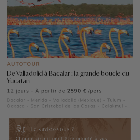
AUTOTOUR
De Valladolid à Bacalar : la grande boucle du
Yucatan
12 jours - À partir de
2590 €
/pers
Bacalar - Merida - Valladolid (Mexique) - Tulum -
Oaxaca - San Cristobal de las Casas - Calakmul -
Chichén Itzá
Le saviez-vous ?
Chaque circuit peut être adapté à vos