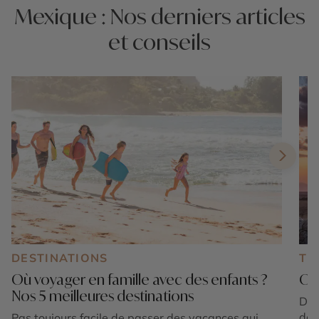
Mexique : Nos derniers articles
et conseils
DESTINATIONS
TE
Où voyager en famille avec des enfants ?
Où 
Nos 5 meilleures destinations
Dis
des
Pas toujours facile de passer des vacances qui