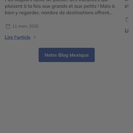
pla
plaisent à la fois aux grands et aux petits ! Mais à
des
bien y regarder, nombre de destinations offrent
Zod
quantités d’activités que les enfants adorent. En
C’e
séjour balnéaire ou en circuit itinérant, il y a
11 mars 2025
Lire
BÉL
toujours de quoi intéresser sa progéniture. Comme
Lire l'article
le prouve notre sélection de cinq […]
Notre Blog Mexique