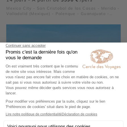
Mexico City - San Cristobal de las Casas - Merida -
Valladolid (Mexique) - Palenque - Guanajuato -
Chichén Itzá - Cenotes du Yucatán - Teotihuacán