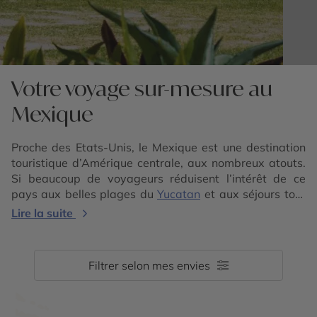
Votre voyage sur-mesure au
Mexique
Proche des Etats-Unis, le Mexique est une destination
touristique d’Amérique centrale, aux nombreux atouts.
Si beaucoup de voyageurs réduisent l’intérêt de ce
pays aux belles plages du
Yucatan
et aux séjours tout
inclus, nous avons pris le parti de vous présenter les
Lire la suite
autres richesses de ce pays lors de votre voyage au
Mexique. Cercle des Voyages vous propose une belle
collection de voyages individuels, hors des sentiers
Filtrer selon mes envies
battus, avec location de voiture,
voyages organisés en
groupe
et
circuits privés au Mexique avec guide
francophone
, dans des adresses de charmes. Laissez-