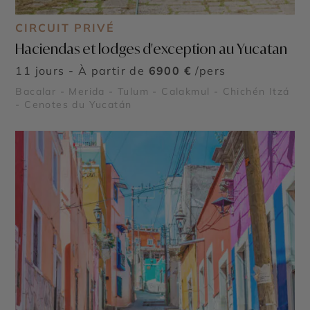
CIRCUIT PRIVÉ
Haciendas et lodges d'exception au Yucatan
11 jours - À partir de
6900 €
/pers
Bacalar - Merida - Tulum - Calakmul - Chichén Itzá
- Cenotes du Yucatán