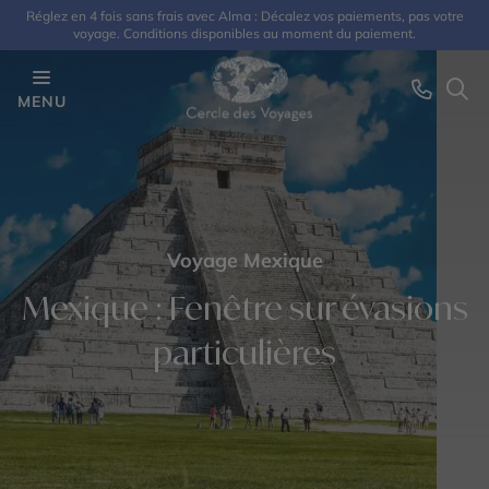
Réglez en 4 fois sans frais avec Alma : Décalez vos paiements, pas votre
voyage. Conditions disponibles au moment du paiement.
MENU
Voyage Mexique
Mexique : Fenêtre sur évasions
particulières