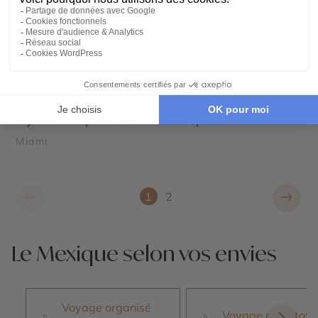
CROISIÈRE
Cap sur les Caraïbes
8 jours - À partir de
2800 €
/pers
Miami
←
→
1
2
Le Mexique selon vos envies
Voyage organisé
Voyage en autoto