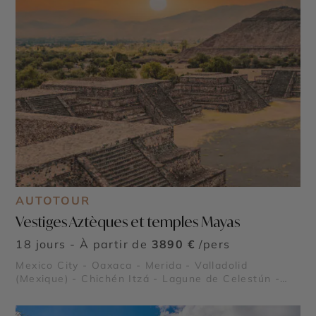
AUTOTOUR
Vestiges Aztèques et temples Mayas
18 jours - À partir de
3890 €
/pers
Mexico City - Oaxaca - Merida - Valladolid
(Mexique) - Chichén Itzá - Lagune de Celestún -
Teotihuacán