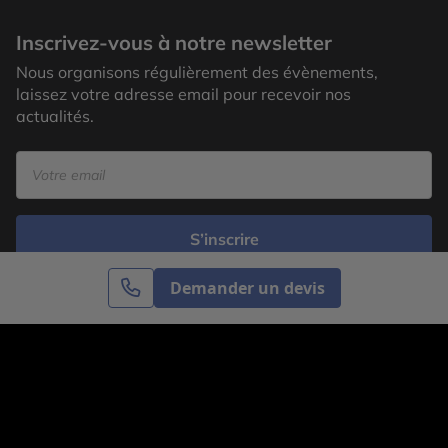
Inscrivez-vous à notre newsletter
Nous organisons régulièrement des évènements,
laissez votre adresse email pour recevoir nos
actualités.
S’inscrire
Demander un devis
Cercle des Voyages est une agence de voyage
spécialisée dans le sur-mesure, appartenant au groupe
Cercle des Vacances. Grâce à notre expertise et notre
passion du voyage, nous sommes là pour vous aider à
réaliser le voyage de vos rêves. Notre équipe est à
votre écoute pour créer le voyage qui vous ressemble.