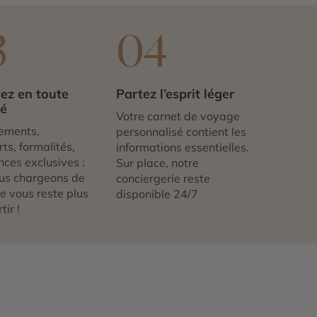
3
04
ez en toute
Partez l’esprit léger
té
Votre carnet de voyage
ements,
personnalisé contient les
ts, formalités,
informations essentielles.
nces exclusives :
Sur place, notre
us chargeons de
conciergerie reste
 ne vous reste plus
disponible 24/7
tir !