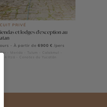
CUIT PRIVÉ
iendas et lodges d'exception au
atan
jours - À partir de
6900 €
/pers
lar - Merida - Tulum - Calakmul -
hén Itzá - Cenotes du Yucatán