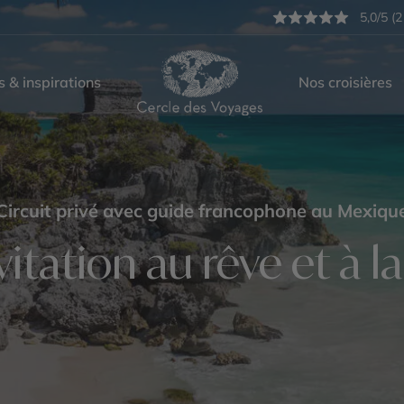
5,0/5 (2
s & inspirations
Nos croisières
Circuit privé avec guide francophone au Mexiqu
vitation au rêve et à l