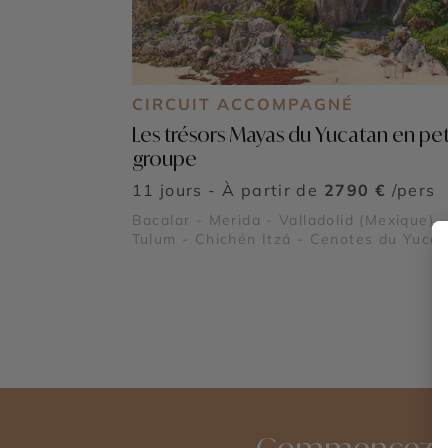
CIRCUIT ACCOMPAGNÉ
Les trésors Mayas du Yucatan en pet
groupe
11 jours - À partir de
2790 €
/pers
Bacalar - Merida - Valladolid (Mexique) -
Tulum - Chichén Itzá - Cenotes du Yuca
Commencez à