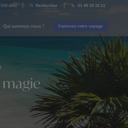
 559 avis)
Rechercher
01 40 15 15 11
Qui sommes-nous ?
Concevez votre voyage
e
a magie