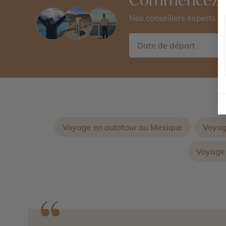
Nos conseillers experts 
Voyage en autotour au Mexique
Voyag
Voyage 