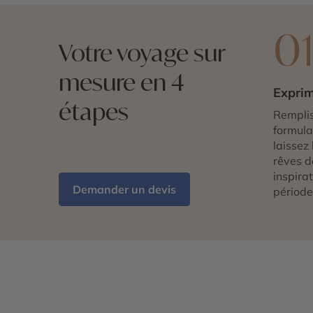
0
Votre voyage sur
mesure en 4
Exprim
étapes
Remplis
formulai
laissez 
rêves d
inspira
Demander un devis
période