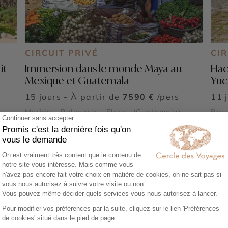
CIRCUIT PRIVÉ
CIR
it
Immersion dans le monde Maya au
Hac
Mexique et Guatemala
Yuc
15 jours - À partir de
7590 €
/pers
11 
Merida - Palenque - Flores (Guatemala) -
Baca
tán
Lac Atitlán - Ruines de Copan - Chichén Itzá
Chic
Voir tous nos Voyages Mexique (19)
 voyager