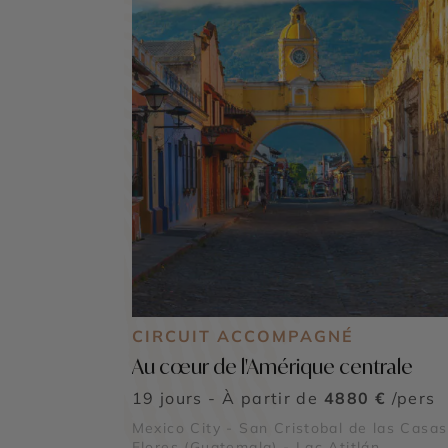
CIRCUIT ACCOMPAGNÉ
Au cœur de l'Amérique centrale
19 jours - À partir de
4880 €
/pers
Mexico City - San Cristobal de las Casas
Flores (Guatemala) - Lac Atitlán