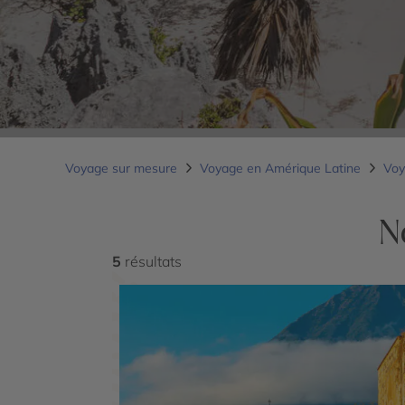
Voyage sur mesure
Voyage en Amérique Latine
Voy
N
5
résultats