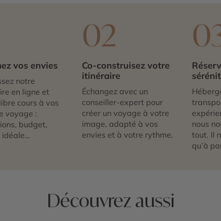
1
02
0
ez vos envies
Co-construisez votre
Réserv
itinéraire
séréni
sez notre
Échangez avec un
Héberg
re en ligne et
conseiller-expert pour
transpor
libre cours à vos
créer un voyage à votre
expérie
e voyage :
image, adapté à vos
nous no
tions, budget,
envies et à votre rythme.
tout. Il
 idéale…
qu’à par
Découvrez aussi