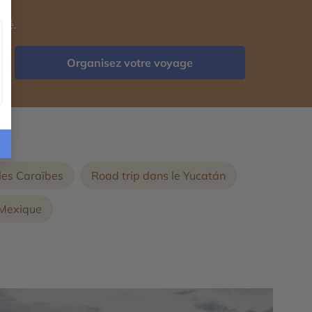
isé.
Organisez votre voyage
 les Caraïbes
Road trip dans le Yucatán
 Mexique