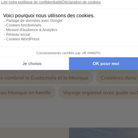
conçoivent avec vous, un voyage d'exception 100% personnal
Autres thématiques de voyages au Mexique :
e combiné le Guatemala et le Mexique
Croisières dans
au Mexique en famille
Voyage organisé avec guide au