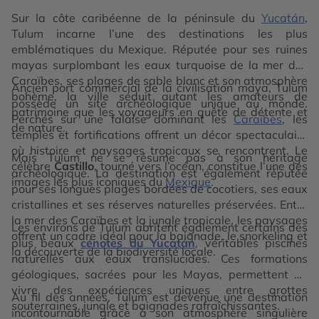
Sur la côte caribéenne de la péninsule du
Yucatán
,
Tulum incarne l’une des destinations les plus
emblématiques du Mexique. Réputée pour ses ruines
mayas surplombant les eaux turquoise de la mer des
Caraïbes, ses plages de sable blanc et son atmosphère
Ancien port commercial de la civilisation maya, Tulum
bohème, la ville séduit autant les amateurs de
possède un site archéologique unique au monde.
patrimoine que les voyageurs en quête de détente et
Perchés sur une falaise dominant les
Caraïbes
, les
de nature.
temples et fortifications offrent un décor spectaculaire
où histoire et paysages tropicaux se rencontrent. Le
Mais Tulum ne se résume pas à son héritage
célèbre
Castillo
, tourné vers l’océan, constitue l’une des
archéologique. La destination est également réputée
images les plus iconiques du
Mexique
.
pour ses longues plages bordées de cocotiers, ses eaux
cristallines et ses réserves naturelles préservées. Entre
la mer des Caraïbes et la jungle tropicale, les paysages
Les environs de Tulum abritent également certains des
offrent un cadre idéal pour la baignade, le snorkeling et
plus beaux
cénotes du Yucatán
, véritables piscines
la découverte de la biodiversité locale.
naturelles aux eaux translucides. Ces formations
géologiques, sacrées pour les Mayas, permettent de
vivre des expériences uniques entre grottes
Au fil des années, Tulum est devenue une destination
souterraines, jungle et baignades rafraîchissantes.
incontournable grâce à son atmosphère singulière