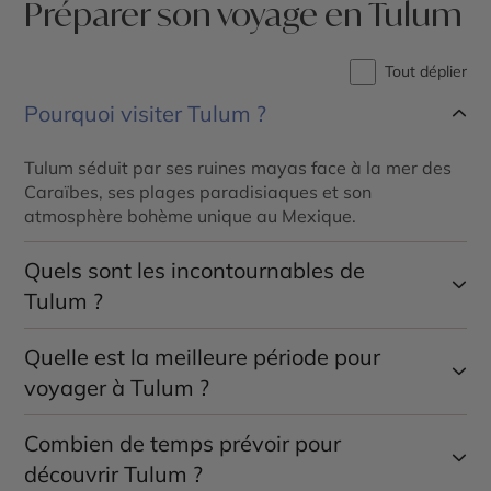
Préparer son voyage en Tulum
Tout déplier
Pourquoi visiter Tulum ?
Tulum séduit par ses ruines mayas face à la mer des
Caraïbes, ses plages paradisiaques et son
atmosphère bohème unique au Mexique.
Quels sont les incontournables de
Tulum ?
Quelle est la meilleure période pour
Les principaux sites à découvrir sont le site
archéologique de
Tulum
, les plages caribéennes, les
voyager à Tulum ?
cénotes des environs et la réserve de
Sian Ka’an
.
Combien de temps prévoir pour
Les mois de
novembre à avril
offrent un climat plus
sec et agréable pour profiter des plages et des visites
découvrir Tulum ?
culturelles.