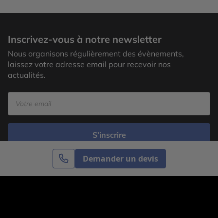
Inscrivez-vous à notre newsletter
Nous organisons régulièrement des évènements,
laissez votre adresse email pour recevoir nos
actualités.
S’inscrire
Demander un devis
Cercle des Voyages est une agence de voyage
spécialisée dans le sur-mesure, appartenant au groupe
Cercle des Vacances. Grâce à notre expertise et notre
passion du voyage, nous sommes là pour vous aider à