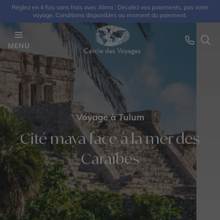
Réglez en 4 fois sans frais avec Alma : Décalez vos paiements, pas votre
voyage. Conditions disponibles au moment du paiement.
MENU
Voyage à Tulum
Cité maya face à la mer des
Caraïbes