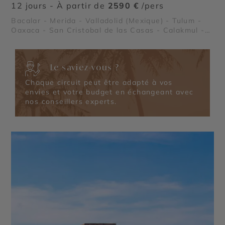
12 jours - À partir de
2590 €
/pers
Bacalar - Merida - Valladolid (Mexique) - Tulum -
Oaxaca - San Cristobal de las Casas - Calakmul -
Chichén Itzá
Le saviez-vous ?
Chaque circuit peut être adapté à vos
envies et votre budget en échangeant avec
nos conseillers experts.