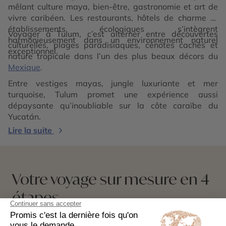
mêlant culture maya, bien-être, gastronomie et art de
vivre caribéen. Les restaurants, hôtels de charme et
établissements écologiques s’intègrent
Voyager à Tulum, c’est alterner entre découvertes
harmonieusement dans un environnement naturel
culturelles, plages paradisiaques, cénotes cachés et
exceptionnel.
nature tropicale dans l’un des plus beaux décors du
Mexique
.
Entre vestiges mayas, jungle luxuriante et mer
turquoise, Tulum promet une expérience aussi
dépaysante qu’inoubliable sur la côte caraïbe du
Yucatán.
Lire la suite
Votre voyage sur mesure en 4
étapes