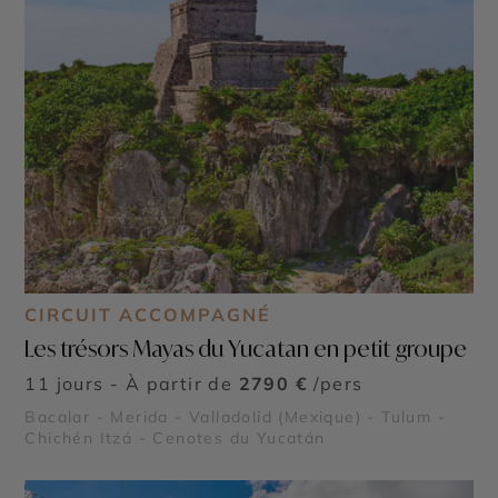
CIRCUIT ACCOMPAGNÉ
Les trésors Mayas du Yucatan en petit groupe
11 jours - À partir de
2790 €
/pers
Bacalar - Merida - Valladolid (Mexique) - Tulum -
Chichén Itzá - Cenotes du Yucatán