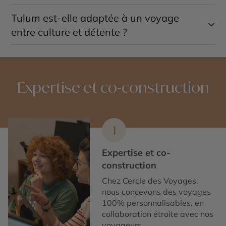
Tulum est-elle adaptée à un voyage
Un séjour de
3 à 5 jours
permet de combiner visites
archéologiques, détente sur les plages et découverte
entre culture et détente ?
des cénotes.
Oui, Tulum combine parfaitement patrimoine maya,
plages des Caraïbes, nature tropicale et expériences
de bien-être dans un cadre exceptionnel.
Expertise et co-construction
1
Expertise et co-
construction
Chez Cercle des Voyages,
nous concevons des voyages
100% personnalisables, en
collaboration étroite avec nos
voyageurs.