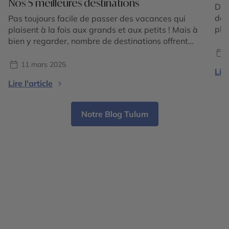
Nos 5 meilleures destinations
Dis
des
Pas toujours facile de passer des vacances qui
pla
plaisent à la fois aux grands et aux petits ! Mais à
des
bien y regarder, nombre de destinations offrent
Zod
quantités d’activités que les enfants adorent. En
C’e
séjour balnéaire ou en circuit itinérant, il y a
11 mars 2025
Lire
BÉL
toujours de quoi intéresser sa progéniture. Comme
Lire l'article
le prouve notre sélection de cinq […]
Notre Blog Tulum