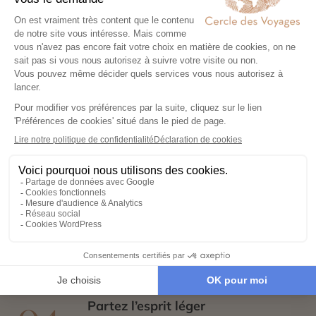
Exprimez vos envies
01
Remplissez notre formulaire en ligne et
laissez libre cours à vos rêves de
voyage : inspirations, budget, période
idéale…
Co-construisez votre itinéraire
02
Échangez avec un conseiller-expert
pour créer un voyage à votre image,
adapté à vos envies et à votre rythme.
Réservez en toute sérénité
03
Hébergements, transports, formalités,
expériences exclusives : nous nous
chargeons de tout. Il ne vous reste plus
qu’à partir !
Partez l’esprit léger