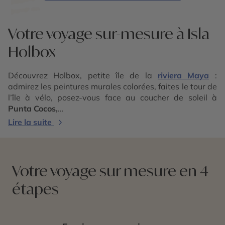
Votre voyage sur-mesure à Isla
Holbox
Découvrez Holbox, petite île de la
riviera Maya
:
admirez les peintures murales colorées, faites le tour de
l’île à vélo, posez-vous face au coucher de soleil à
Punta Cocos,
promenez-vous sur les bancs de sable de
Punta
Lire la suite
Mosquito
, observez les flamants roses de Holbox,
nagez avec un requin-baleine. Ou bien tout simplement,
relaxez-vous dans un hamac au bord de l’eeau
turquoise.
Votre voyage sur mesure en 4
étapes