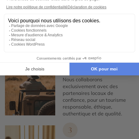
Chez Cercle des Voyages,
nous concevons des voyages
100% personnalisables, en
collaboration étroite avec nos
voyageurs.
2
Engagement local et
responsabilité sociale
Nous collaborons
exclusivement avec des
partenaires locaux de
confiance, pour un tourisme
responsable, éthique,
authentique et de qualité.
3