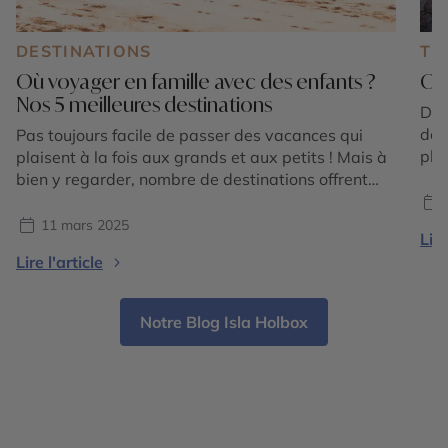
DESTINATIONS
TE
Où voyager en famille avec des enfants ?
Où 
Nos 5 meilleures destinations
Dis
des
Pas toujours facile de passer des vacances qui
pla
plaisent à la fois aux grands et aux petits ! Mais à
des
bien y regarder, nombre de destinations offrent
Zod
quantités d’activités que les enfants adorent. En
C’e
séjour balnéaire ou en circuit itinérant, il y a
11 mars 2025
Lire
BÉL
toujours de quoi intéresser sa progéniture. Comme
Lire l'article
le prouve notre sélection de cinq […]
Notre Blog Isla Holbox