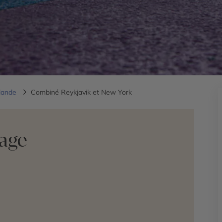
slande
Combiné Reykjavik et New York
yage