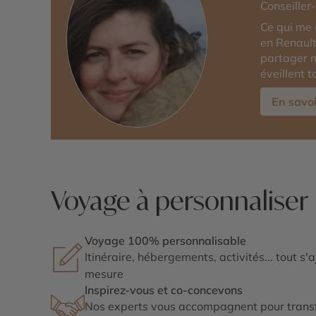
Conseiller
Ce qui me 
en Renault
partager 
éveillent t
En savoi
Voyage à personnaliser
Voyage 100% personnalisable
Itinéraire, hébergements, activités... tout s'
mesure
Inspirez-vous et co-concevons
Nos experts vous accompagnent pour transf