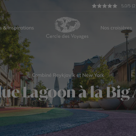
5,0/5 (2
s & inspirations
Nos croisières
Combiné Reykjavik et New York
ue Lagoon à la Big