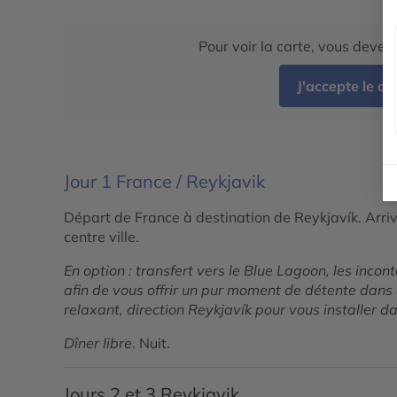
Pour voir la carte, vous deve
J'accepte le c
Jour 1
France / Reykjavik
Départ de France à destination de Reykjavík. Arrivé
centre ville.
En option : transfert vers le Blue Lagoon, les inco
afin de vous offrir un pur moment de détente dans c
relaxant, direction Reykjavík pour vous installer d
Dîner libre
. Nuit.
Jours 2 et 3
Reykjavik