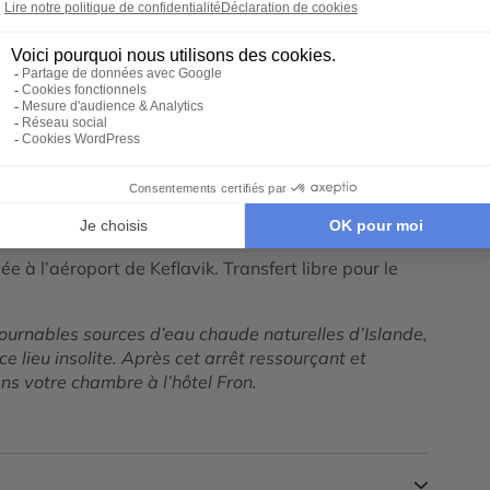
z accepter le cookie Google Maps.
ookie Google Maps
Tout déplier
e à l’aéroport de Keflavik. Transfert libre pour le
ntournables sources d’eau chaude naturelles d’Islande,
e lieu insolite. Après cet arrêt ressourçant et
ans votre chambre à l’hôtel Fron.