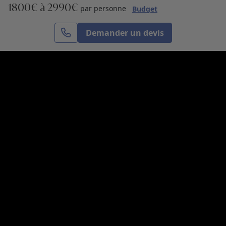
1800€ à 2990€
S’inscrire
par personne
Budget
Demander un devis
Cercle des Voyages est une agence de voyage
spécialisée dans le sur-mesure, appartenant au groupe
Cercle des Vacances. Grâce à notre expertise et notre
passion du voyage, nous sommes là pour vous aider à
réaliser le voyage de vos rêves. Notre équipe est à
votre écoute pour créer le voyage qui vous ressemble.
Co-concevez votre voyage
Nous contacter
Venez nous voir
31, avenue de l’Opéra