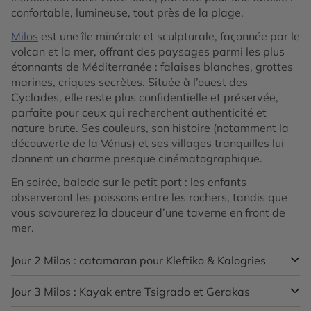
confortable, lumineuse, tout près de la plage.
Milos
est une île minérale et sculpturale, façonnée par le
volcan et la mer, offrant des paysages parmi les plus
étonnants de Méditerranée : falaises blanches, grottes
marines, criques secrètes. Située à l’ouest des
Cyclades, elle reste plus confidentielle et préservée,
parfaite pour ceux qui recherchent authenticité et
nature brute. Ses couleurs, son histoire (notamment la
découverte de la Vénus) et ses villages tranquilles lui
donnent un charme presque cinématographique.
En soirée, balade sur le petit port : les enfants
observeront les poissons entre les rochers, tandis que
vous savourerez la douceur d’une taverne en front de
mer.
Jour 2
Milos : catamaran pour Kleftiko & Kalogries
Jour 3
Milos : Kayak entre Tsigrado et Gerakas
Le matin, on vous apporte votre voiture de location
directement à l’hôtel, c’est plus simple avec les enfants !