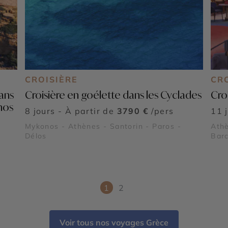
CROISIÈRE
CR
dans
Croisière en goélette dans les Cyclades
Cro
nos
8 jours - À partir de
3790 €
/pers
11 
Mykonos - Athènes - Santorin - Paros -
Athè
Délos
Bar
1
2
Voir tous nos voyages Grèce