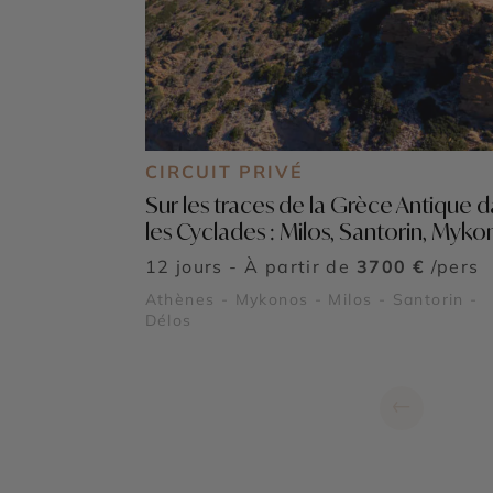
CIRCUIT PRIVÉ
Sur les traces de la Grèce Antique 
les Cyclades : Milos, Santorin, Myko
12 jours - À partir de
3700 €
/pers
Athènes - Mykonos - Milos - Santorin -
Délos
←