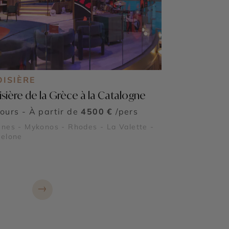
OISIÈRE
isière de la Grèce à la Catalogne
jours - À partir de
4500 €
/pers
nes - Mykonos - Rhodes - La Valette -
celone
→