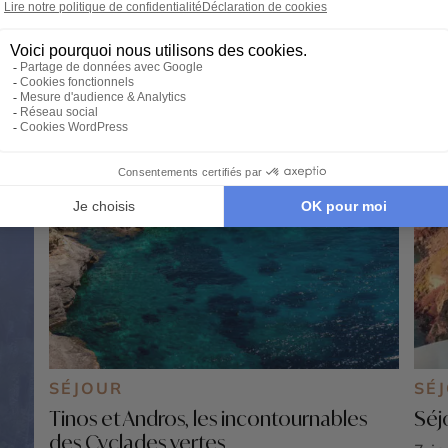
SÉJOUR
SÉ
Tinos et Andros, les incontournables
Séj
des Cyclades vertes