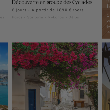
Découverte en groupe des Cyclades
L
8 jours - À partir de
1890 €
/pers
C
©
nes
Paros - Santorin - Mykonos - Délos
v
é
e