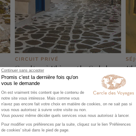
CIRCUIT PRIVÉ
SÉ
s :
Grand tour à Athènes et les Cyclades :
Ath
Kithnos, Sérifos, Sifnos, Milos
inc
14 jours - À partir de
2550 €
/pers
9 j
Athènes - Milos - Sifnos - Cap Sounion
Myko
Athè