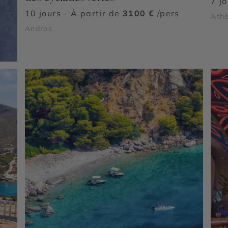
7 j
10 jours - À partir de
3100 €
/pers
Athè
Andros