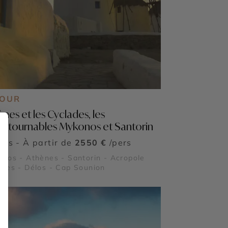
JOUR
ènes et les Cyclades, les
ontournables Mykonos et Santorin
ours - À partir de
2550 €
/pers
nos - Athènes - Santorin - Acropole
nes - Délos - Cap Sounion