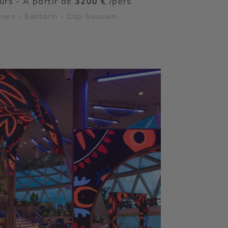
ours - À partir de
3200 €
/pers
nes - Santorin - Cap Sounion