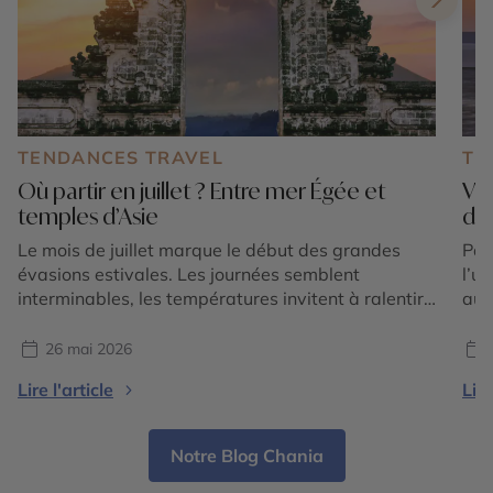
TENDANCES TRAVEL
TE
Où partir en juillet ? Entre mer Égée et
Voy
temples d’Asie
dé
Le mois de juillet marque le début des grandes
Part
évasions estivales. Les journées semblent
l’u
interminables, les températures invitent à ralentir
auj
et l’envie de couper avec le quotidien devient plus
l’E
forte que jamais. C’est aussi l’une des périodes les
pay
26 mai 2026
plus fascinantes pour voyager, car deux grandes
seu
Lire l'article
Lire
visions de l’été s’offrent aux voyageurs : la douceur
des
lumineuse […]
And
Notre Blog Chania