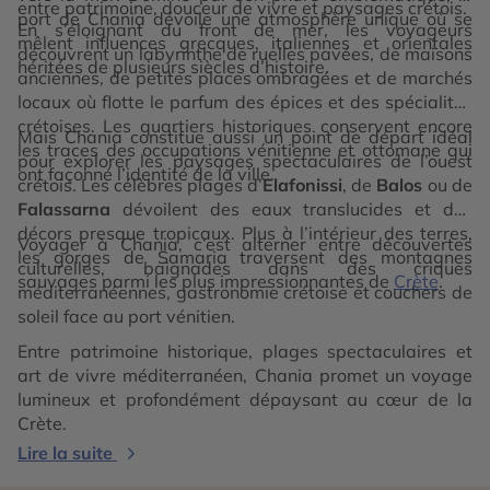
entre patrimoine, douceur de vivre et paysages crétois.
port de Chania dévoile une atmosphère unique où se
En s’éloignant du front de mer, les voyageurs
mêlent influences grecques, italiennes et orientales
découvrent un labyrinthe de ruelles pavées, de maisons
héritées de plusieurs siècles d’histoire.
anciennes, de petites places ombragées et de marchés
locaux où flotte le parfum des épices et des spécialités
crétoises. Les quartiers historiques conservent encore
Mais Chania constitue aussi un point de départ idéal
les traces des occupations vénitienne et ottomane qui
pour explorer les paysages spectaculaires de l’ouest
ont façonné l’identité de la ville.
crétois. Les célèbres plages d’
Elafonissi
, de
Balos
ou de
Falassarna
dévoilent des eaux translucides et des
décors presque tropicaux. Plus à l’intérieur des terres,
Voyager à Chania, c’est alterner entre découvertes
les gorges de Samaria traversent des montagnes
culturelles, baignades dans des criques
sauvages parmi les plus impressionnantes de
Crète
.
méditerranéennes, gastronomie crétoise et couchers de
soleil face au port vénitien.
Entre patrimoine historique, plages spectaculaires et
art de vivre méditerranéen, Chania promet un voyage
lumineux et profondément dépaysant au cœur de la
Crète.
Lire la suite