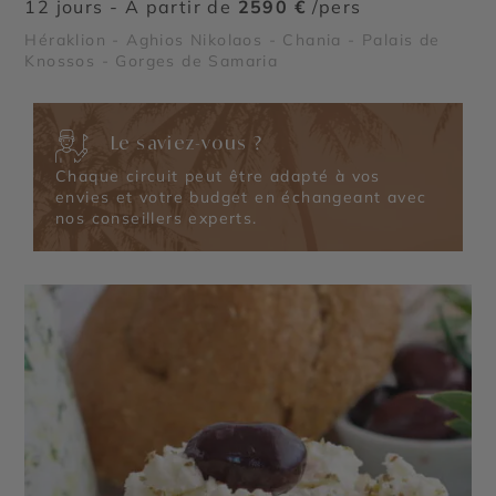
12 jours - À partir de
2590 €
/pers
Héraklion - Aghios Nikolaos - Chania - Palais de
Knossos - Gorges de Samaria
Le saviez-vous ?
Chaque circuit peut être adapté à vos
envies et votre budget en échangeant avec
nos conseillers experts.