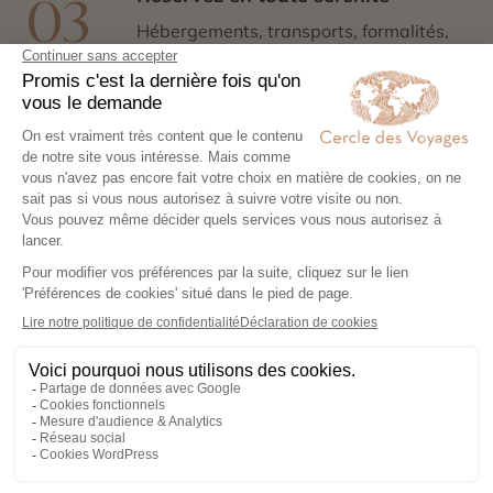
03
Hébergements, transports, formalités,
expériences exclusives : nous nous
chargeons de tout. Il ne vous reste plus
qu’à partir !
Partez l’esprit léger
04
Votre carnet de voyage personnalisé
contient les informations essentielles.
Sur place, notre conciergerie reste
disponible 24/7
Demander un devis
Destinations à proximité de