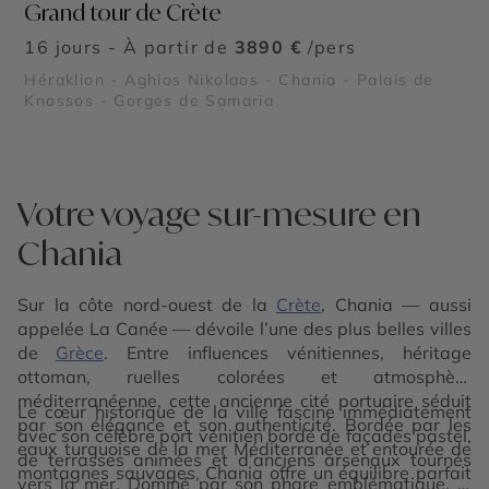
Grand tour de Crète
16 jours - À partir de
3890 €
/pers
Héraklion - Aghios Nikolaos - Chania - Palais de
Knossos - Gorges de Samaria
Votre voyage sur-mesure en
Chania
Sur la côte nord-ouest de la
Crète
, Chania — aussi
appelée La Canée — dévoile l’une des plus belles villes
de
Grèce
. Entre influences vénitiennes, héritage
ottoman, ruelles colorées et atmosphère
méditerranéenne, cette ancienne cité portuaire séduit
Le cœur historique de la ville fascine immédiatement
par son élégance et son authenticité. Bordée par les
avec son célèbre port vénitien bordé de façades pastel,
eaux turquoise de la mer Méditerranée et entourée de
de terrasses animées et d’anciens arsenaux tournés
montagnes sauvages, Chania offre un équilibre parfait
vers la mer. Dominé par son phare emblématique, le