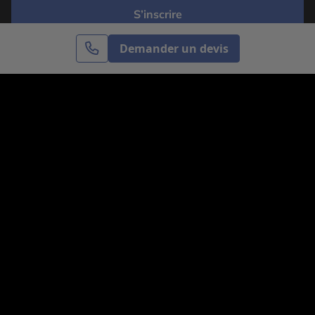
S’inscrire
Demander un devis
Cercle des Voyages est une agence de voyage
spécialisée dans le sur-mesure, appartenant au groupe
Cercle des Vacances. Grâce à notre expertise et notre
passion du voyage, nous sommes là pour vous aider à
réaliser le voyage de vos rêves. Notre équipe est à
votre écoute pour créer le voyage qui vous ressemble.
Co-concevez votre voyage
Nous contacter
Venez nous voir