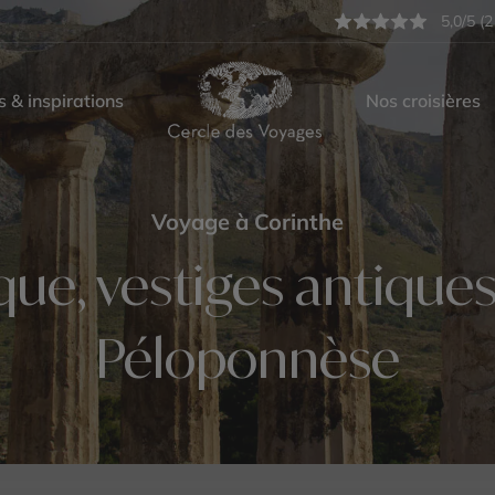
5,0/5 (2
s & inspirations
Nos croisières
Voyage à Corinthe
ue, vestiges antiques
Péloponnèse