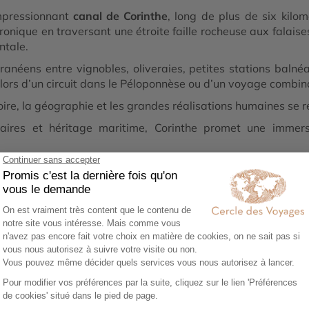
mpressionnant
canal de Corinthe
, long de plus de six kilom
ronique en traversant une étroite faille rocheuse aux falaises
ntale.
anéens entre vignobles, oliveraies, petites stations balné
e lors d’un circuit dans le Péloponnèse ou d’un voyage combi
stoire, la géographie et les grandes réalisations humaines se
aires et héritage maritime, Corinthe promet une immers
1
02
0
ez vos envies
Co-construisez votre
Réserv
itinéraire
séréni
sez notre
Échangez avec un
Héberg
re en ligne et