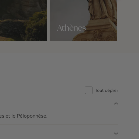
Athènes
Nos 2 idées voyage
Tout déplier
es et le Péloponnèse.