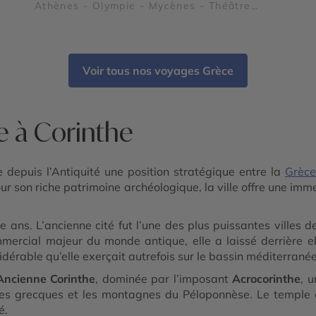
 -
Athènes - Olympie - Mycènes - Théâtre
d'Epidaure - Magne - Sparte et Mystra -
Monemvasia - Cap Sounion
Voir tous nos voyages Grèce
e à Corinthe
e depuis l’Antiquité une position stratégique entre la
Grèce
ur son riche patrimoine archéologique, la ville offre une imm
e ans. L’ancienne cité fut l’une des plus puissantes villes d
mercial majeur du monde antique, elle a laissé derrière e
dérable qu’elle exerçait autrefois sur le bassin méditerrané
’Ancienne Corinthe
, dominée par l’imposant
Acrocorinthe
, 
tes grecques et les montagnes du Péloponnèse. Le temple d’
é.