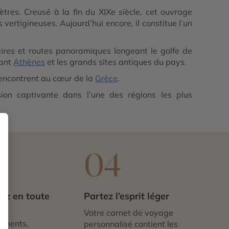
ètres. Creusé à la fin du XIXe siècle, cet ouvrage
 vertigineuses. Aujourd’hui encore, il constitue l’un
aires et routes panoramiques longeant le golfe de
nant
Athènes
et les grands sites antiques du pays.
 rencontrent au cœur de la
Grèce
.
ion captivante dans l’une des régions les plus
3
04
ez en toute
Partez l’esprit léger
té
Votre carnet de voyage
ements,
personnalisé contient les