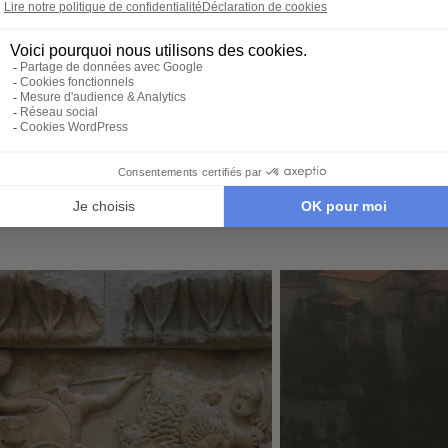
conseiller-expert pour
transpor
libre cours à vos
créer un voyage à votre
expérie
e voyage :
image, adapté à vos
nous no
tions, budget,
envies et à votre rythme.
tout. Il
 idéale…
qu’à par
é de Corinthe