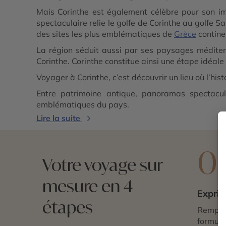
Mais Corinthe est également célèbre pour son i
spectaculaire relie le golfe de Corinthe au golfe Sa
des sites les plus emblématiques de
Grèce
contine
La région séduit aussi par ses paysages méditerr
Corinthe. Corinthe constitue ainsi une étape idéal
Voyager à Corinthe, c’est découvrir un lieu où l’hi
Entre patrimoine antique, panoramas spectacul
emblématiques du pays.
Lire la suite
0
Votre voyage sur
mesure en 4
Exprim
étapes
Remplis
formulai