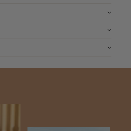
 de Corinthe
.
historiques et les paysages environnants.
gion.
trimoine historique et à son emplacement
n