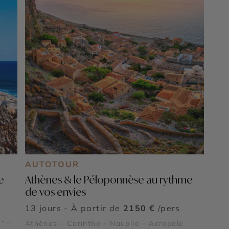
AUTOTOUR
e
Athènes & le Péloponnèse au rythme
de vos envies
13 jours - À partir de
2150 €
/pers
 -
Athènes - Corinthe - Nauplie - Acropole