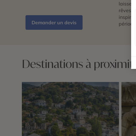
laissez 
rêves d
inspira
Demander un devis
période
Destinations à proximit