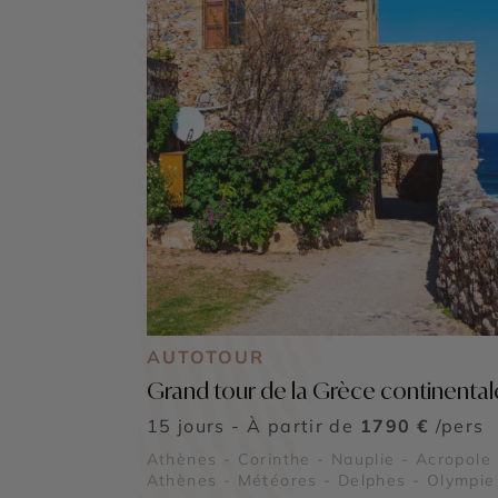
AUTOTOUR
Grand tour de la Grèce continental
15 jours - À partir de
1790 €
/pers
Athènes - Corinthe - Nauplie - Acropole
Athènes - Météores - Delphes - Olympie