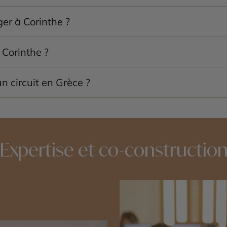
rinthe
, l’
Acrocorinthe
, le temple d’Apollon et le célèbre
canal
ger à Corinthe ?
ffrent des températures agréables pour découvrir les sites 
 Corinthe ?
le site archéologique et les principaux points de vue de la ré
n circuit en Grèce ?
intéressantes entre Athènes et le Péloponnèse grâce à son pa
Expertise et co-constructio