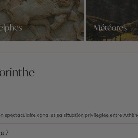
elphes
Météores
idées voyage
Nos 2 idées voyage
orinthe
on spectaculaire canal et sa situation privilégiée entre Athèn
e ?