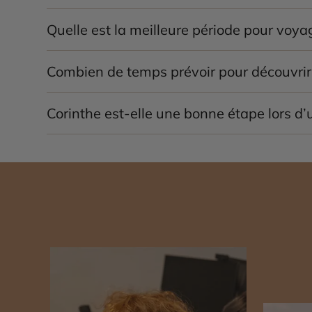
Les principaux sites à découvrir sont l’
Ancienne Co
Quelle est la meilleure période pour voya
Les mois de
avril à juin
et de
septembre à octobre
o
Combien de temps prévoir pour découvrir
Une à deux journées permettent de visiter le canal, 
Corinthe est-elle une bonne étape lors d’u
Oui, Corinthe constitue l’une des étapes les plus 
stratégique.