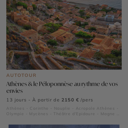
AUTOTOUR
Athènes & le Péloponnèse au rythme de vos
envies
13 jours - À partir de
2150 €
/pers
Athènes - Corinthe - Nauplie - Acropole Athènes -
Olympie - Mycènes - Théâtre d'Epidaure - Magne -
Sparte et Mystra - Monemvasia - Cap Sounion