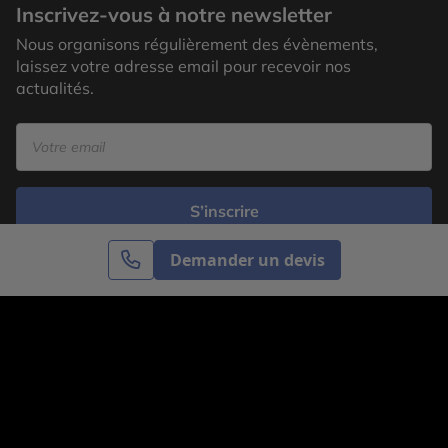
Inscrivez-vous à notre newsletter
Nous organisons régulièrement des évènements,
laissez votre adresse email pour recevoir nos
actualités.
S’inscrire
Demander un devis
Cercle des Voyages est une agence de voyage
spécialisée dans le sur-mesure, appartenant au groupe
Cercle des Vacances. Grâce à notre expertise et notre
passion du voyage, nous sommes là pour vous aider à
réaliser le voyage de vos rêves. Notre équipe est à
votre écoute pour créer le voyage qui vous ressemble.