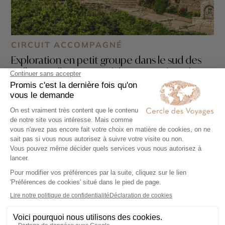
CIRCUIT ACCOMPAGNÉ
Exploration en petit groupe dans le sud des
Balkans : Albanie, Macédoine et Grèce du
Nord
10 jours - À partir de
2380 €
/pers
Tirana - Berat - Gjirokastër - Thessalonique -
Météores - Lac d’Ohrid et monastère Saint-Naum -
Chalcidique