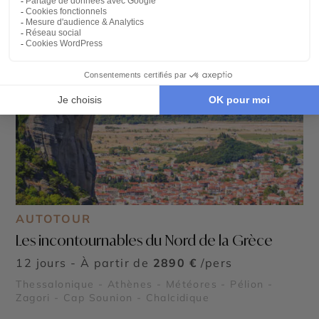
AUTOTOUR
Les incontournables du Nord de la Grèce
12 jours - À partir de
2890 €
/pers
Thessalonique - Athènes - Météores - Pélion -
Zagori - Cap Sounion - Chalcidique