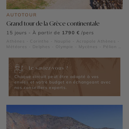
AUTOTOUR
Grand tour de la Grèce continentale
15 jours - À partir de
1790 €
/pers
Athènes - Corinthe - Nauplie - Acropole Athènes -
Météores - Delphes - Olympie - Mycènes - Pélion -
Zagori - Cap Sounion - Chalcidique
Le saviez-vous ?
Chaque circuit peut être adapté à vos
envies et votre budget en échangeant avec
nos conseillers experts.