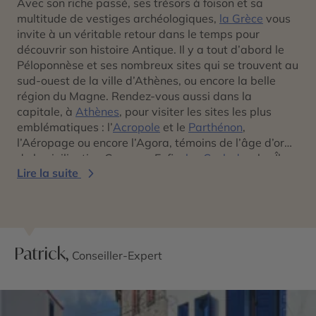
Avec son riche passé, ses trésors à foison et sa
multitude de vestiges archéologiques,
la Grèce
vous
invite à un véritable retour dans le temps pour
découvrir son histoire Antique. Il y a tout d’abord le
Péloponnèse et ses nombreux sites qui se trouvent au
sud-ouest de la ville d’Athènes, ou encore la belle
région du Magne. Rendez-vous aussi dans la
capitale, à
Athènes
, pour visiter les sites les plus
emblématiques : l’
Acropole
et le
Parthénon
,
l’Aéropage ou encore l’Agora, témoins de l’âge d’or
de la civilisation Grecque. Enfin,
les Cyclades
, les Îles
Lire la suite
du Dodécanèse ou encore les
Îles Ioniennes
regorgent
également de joyaux culturels et historiques à
l’image de
Delos
, Santorin,
Rhodes
… Laissez-vous
guider et co-concevons ensemble un voyage culturel
inoubliable !
Patrick,
Conseiller-Expert