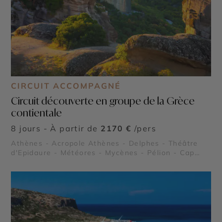
CIRCUIT ACCOMPAGNÉ
Circuit découverte en groupe de la Grèce
contientale
8 jours - À partir de
2170 €
/pers
Athènes - Acropole Athènes - Delphes - Théâtre
d'Epidaure - Météores - Mycènes - Pélion - Cap
Sounion