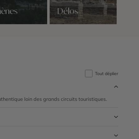
hènes
Délos
Nos 2 idées voyage
Tout déplier
hentique loin des grands circuits touristiques.
ongeant la côte.