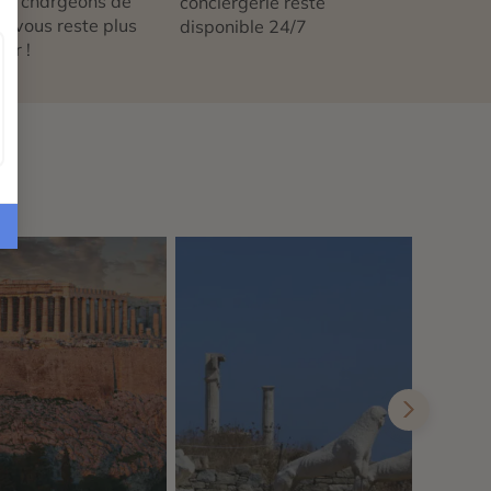
us chargeons de
conciergerie reste
 ne vous reste plus
disponible 24/7
tir !