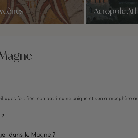
ycènes
Acropole At
idées voyage
Nos 2 idées voyage
n Magne
lages fortifiés, son patrimoine unique et son atmosphère aut
 ?
ni
,
Vathia
, les grottes de
Diros
et les routes panoramiques l
ager dans le Magne ?