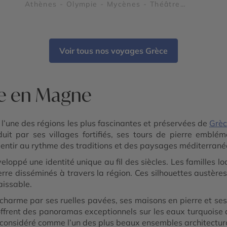
Athènes - Olympie - Mycènes - Théâtre
d'Epidaure - Magne - Sparte et Mystra -
Monemvasia - Cap Sounion
Voir tous nos voyages Grèce
re en Magne
 l’une des régions les plus fascinantes et préservées de
Grè
duit par ses villages fortifiés, ses tours de pierre emblé
lentir au rythme des traditions et des paysages méditerrané
oppé une identité unique au fil des siècles. Les familles l
erre disséminés à travers la région. Ces silhouettes austèr
aissable.
charme par ses ruelles pavées, ses maisons en pierre et ses
ffrent des panoramas exceptionnels sur les eaux turquoise d
nt considéré comme l’un des plus beaux ensembles architectu