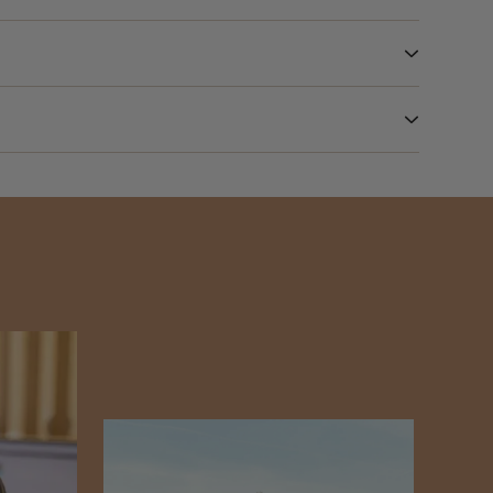
s méditerranéens.
région.
illages préservés et ses nombreux points de vue sur
n