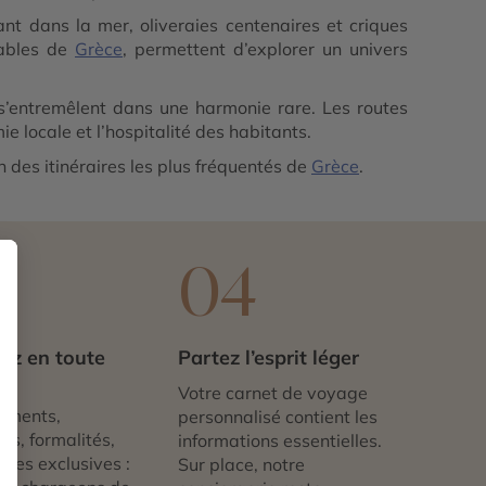
t dans la mer, oliveraies centenaires et criques
uables de
Grèce
, permettent d’explorer un univers
s s’entremêlent dans une harmonie rare. Les routes
 locale et l’hospitalité des habitants.
des itinéraires les plus fréquentés de
Grèce
.
3
04
ez en toute
Partez l’esprit léger
té
Votre carnet de voyage
ements,
personnalisé contient les
ts, formalités,
informations essentielles.
nces exclusives :
Sur place, notre