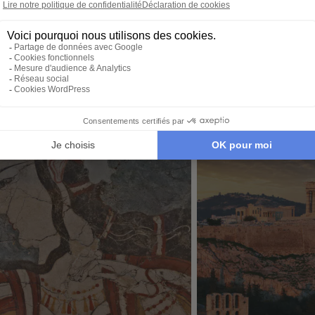
image, adapté à vos
nous no
tions, budget,
envies et à votre rythme.
tout. Il
 idéale…
qu’à par
té de Magne