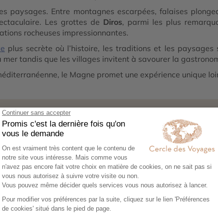
ses paysages. Entre montagnes escarpées, falaises plongean
pectaculaire. Les grottes de
Diros
, parmi les plus remarq
mations rocheuses impressionnantes.
ce
plus secrète où l’histoire, les traditions et les paysage
er tandis que les villages invitent à savourer la gastronomie
méditerranéenne, le Magne promet une expérience unique loin 
1
02
0
ez vos envies
Co-construisez votre
Réserv
itinéraire
séréni
sez notre
Échangez avec un
Héberg
re en ligne et
conseiller-expert pour
transpor
libre cours à vos
créer un voyage à votre
expérie
e voyage :