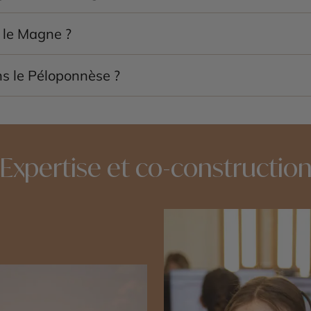
déales pour profiter des villages, des plages et des paysage
 le Magne ?
es, les grottes et les principales routes panoramiques de la 
ns le Péloponnèse ?
ns à parcourir en voiture grâce à ses paysages variés, ses v
Expertise et co-constructio