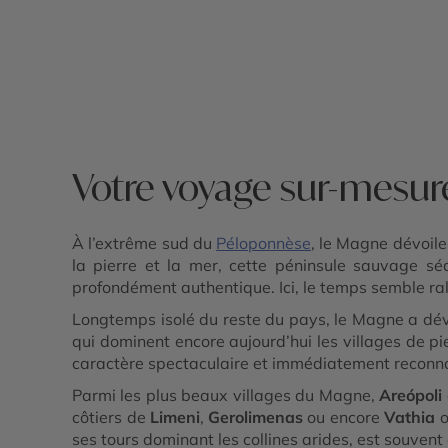
Olympie - Magne - Sparte et Mystra -
Monemvasia
Votre voyage sur-mesu
À l’extrême sud du
Péloponnèse
, le Magne dévoile
la pierre et la mer, cette péninsule sauvage sé
profondément authentique. Ici, le temps semble ra
Longtemps isolé du reste du pays, le Magne a dével
qui dominent encore aujourd’hui les villages de pi
caractère spectaculaire et immédiatement reconn
Parmi les plus beaux villages du Magne,
Areópoli
côtiers de
Limeni
,
Gerolimenas
ou encore
Vathia
o
ses tours dominant les collines arides, est souve