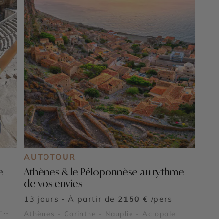
AUTOTOUR
e
Athènes & le Péloponnèse au rythme
de vos envies
13 jours - À partir de
2150 €
/pers
-
Athènes - Corinthe - Nauplie - Acropole