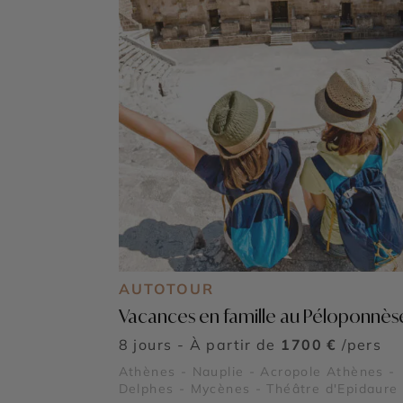
AUTOTOUR
Vacances en famille au Péloponnès
8 jours - À partir de
1700 €
/pers
Athènes - Nauplie - Acropole Athènes -
Delphes - Mycènes - Théâtre d'Epidaure 