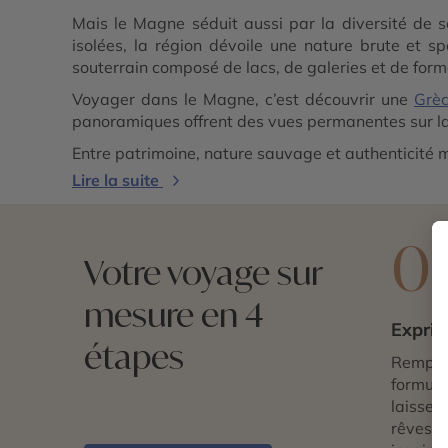
Mais le Magne séduit aussi par la diversité de 
isolées, la région dévoile une nature brute et s
souterrain composé de lacs, de galeries et de for
Voyager dans le Magne, c’est découvrir une
Grè
panoramiques offrent des vues permanentes sur la m
Entre patrimoine, nature sauvage et authenticité 
Lire la suite
0
Votre voyage sur
mesure en 4
Exprim
étapes
Remplis
formulai
laissez 
rêves d