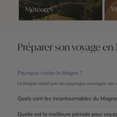
Météores
M
Nos 2 idées voyage
Nos 2 
Préparer son voyage e
Pourquoi visiter le Magne ?
Le Magne séduit par ses paysages sauvages, ses vil
Quels sont les incontournables du Magne
Les principaux sites à découvrir sont
Areópoli
,
Lime
Quelle est la meilleure période pour voy