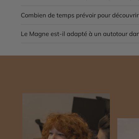
Les mois de
mai à octobre
offrent des conditions i
Combien de temps prévoir pour découvrir
Un séjour de
3 à 5 jours
permet d’explorer les villag
Le Magne est-il adapté à un autotour da
Oui, le Magne constitue l’une des plus belles régio
la mer.