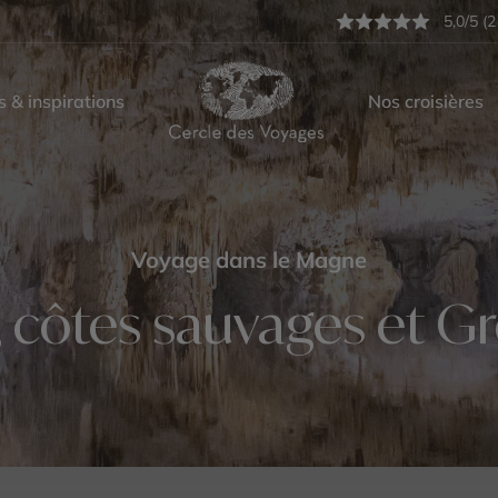
5,0/5 (2
s & inspirations
Nos croisières
Voyage dans le Magne
és, côtes sauvages et 