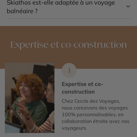
Skiathos est-elle adaptée à un voyage
Un séjour de
4 à 7 jours
permet de profiter des
plages, des villages et des paysages naturels de l’île.
balnéaire ?
Oui, Skiathos est idéale pour les voyageurs
recherchant des plages paradisiaques, une ambiance
grecque détendue et une nature préservée.
Expertise et co-construction
1
Expertise et co-
construction
Chez Cercle des Voyages,
nous concevons des voyages
100% personnalisables, en
collaboration étroite avec nos
voyageurs.