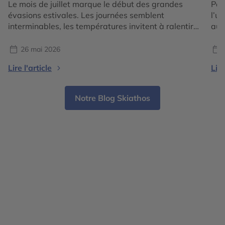
Le mois de juillet marque le début des grandes
Part
évasions estivales. Les journées semblent
l’u
interminables, les températures invitent à ralentir
auj
et l’envie de couper avec le quotidien devient plus
l’E
forte que jamais. C’est aussi l’une des périodes les
pay
26 mai 2026
plus fascinantes pour voyager, car deux grandes
seu
Lire l'article
Lire
visions de l’été s’offrent aux voyageurs : la douceur
des
lumineuse […]
And
Notre Blog Skiathos