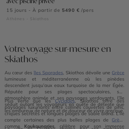
avec piscine privée
15 jours - À partir de
5490 €
/pers
Athènes - Skiathos
Votre voyage sur-mesure en
Skiathos
Au cœur des
îles Sporades
, Skiathos dévoile une
Grèce
lumineuse et méditerranéenne où les pinèdes
descendent jusqu’aux eaux turquoise de la mer Égée.
Réputée pour ses plages spectaculaires, son
atmosphère animée et ses paysages verdoyants, l’île
Plus verte que les
Cyclades
, Skiathos offre des
séduit autant les voyageurs en quête de détente que
paysages luxuriants entre collines couvertes de pins,
les amoureux de nature et de douceur de vivre grecque.
criques secrètes et longues plages de sable blond. L’île
compte certaines des plus belles plages de
Grèce
comme
Koukounaries
, célèbre pour son immense
La ville de Skiathos charme par son ambiance