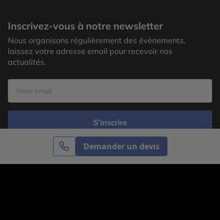
Inscrivez-vous à notre newsletter
Nous organisons régulièrement des évènements,
laissez votre adresse email pour recevoir nos
actualités.
S’inscrire
Demander un devis
Cercle des Voyages est une agence de voyage
spécialisée dans le sur-mesure, appartenant au groupe
Cercle des Vacances. Grâce à notre expertise et notre
passion du voyage, nous sommes là pour vous aider à
réaliser le voyage de vos rêves. Notre équipe est à