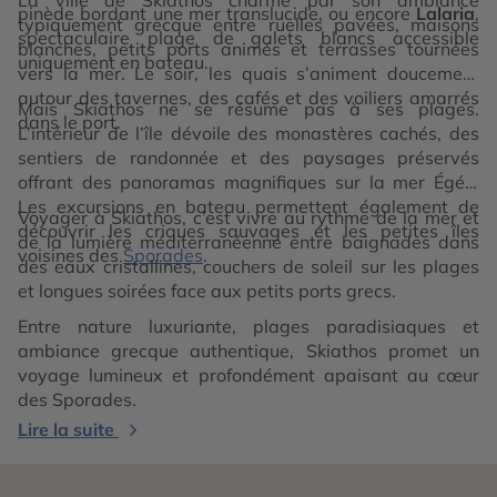
pinède bordant une mer translucide, ou encore
Lalaria
,
typiquement grecque entre ruelles pavées, maisons
spectaculaire plage de galets blancs accessible
blanches, petits ports animés et terrasses tournées
uniquement en bateau.
vers la mer. Le soir, les quais s’animent doucement
autour des tavernes, des cafés et des voiliers amarrés
Mais Skiathos ne se résume pas à ses plages.
dans le port.
L’intérieur de l’île dévoile des monastères cachés, des
sentiers de randonnée et des paysages préservés
offrant des panoramas magnifiques sur la mer Égée.
Les excursions en bateau permettent également de
Voyager à Skiathos, c’est vivre au rythme de la mer et
découvrir les criques sauvages et les petites îles
de la lumière méditerranéenne entre baignades dans
voisines des
Sporades
.
des eaux cristallines, couchers de soleil sur les plages
et longues soirées face aux petits ports grecs.
Entre nature luxuriante, plages paradisiaques et
ambiance grecque authentique, Skiathos promet un
voyage lumineux et profondément apaisant au cœur
des Sporades.
Lire la suite