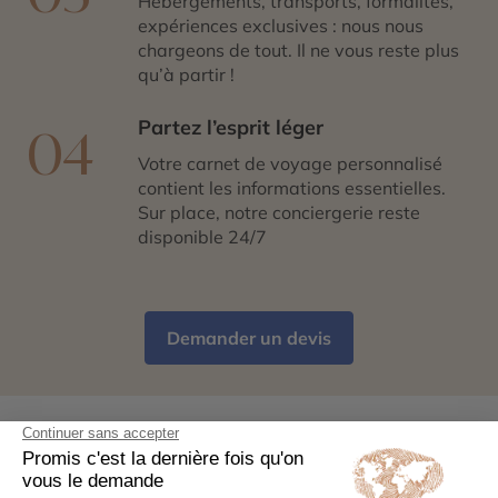
Hébergements, transports, formalités,
expériences exclusives : nous nous
chargeons de tout. Il ne vous reste plus
qu’à partir !
Partez l’esprit léger
04
Votre carnet de voyage personnalisé
contient les informations essentielles.
Sur place, notre conciergerie reste
disponible 24/7
Demander un devis
Préparer son voyage en
Skiathos