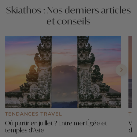
Skiathos : Nos derniers articles
et conseils
TENDANCES TRAVEL
TE
Où partir en juillet ? Entre mer Égée et
Voy
temples d’Asie
dé