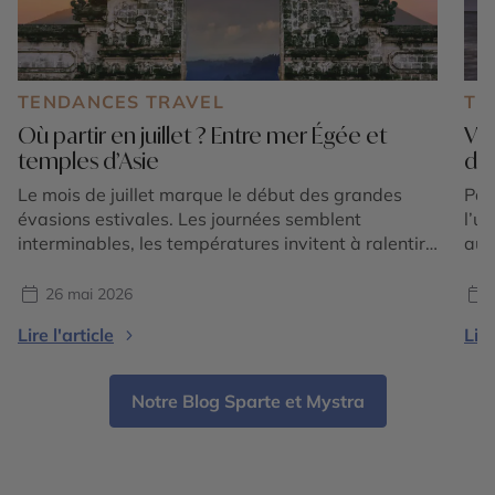
TENDANCES TRAVEL
TE
Où partir en juillet ? Entre mer Égée et
Voy
temples d’Asie
dé
Le mois de juillet marque le début des grandes
Part
évasions estivales. Les journées semblent
l’u
interminables, les températures invitent à ralentir
auj
et l’envie de couper avec le quotidien devient plus
l’E
forte que jamais. C’est aussi l’une des périodes les
pay
26 mai 2026
plus fascinantes pour voyager, car deux grandes
seu
Lire l'article
Lire
visions de l’été s’offrent aux voyageurs : la douceur
des
lumineuse […]
And
Notre Blog Sparte et Mystra