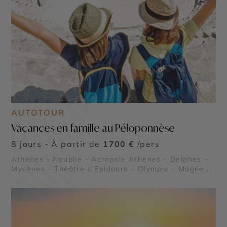
AUTOTOUR
Vacances en famille au Péloponnèse
8 jours - À partir de
1700 €
/pers
Athènes - Nauplie - Acropole Athènes - Delphes -
Mycènes - Théâtre d'Epidaure - Olympie - Magne -
Sparte et Mystra - Monemvasia