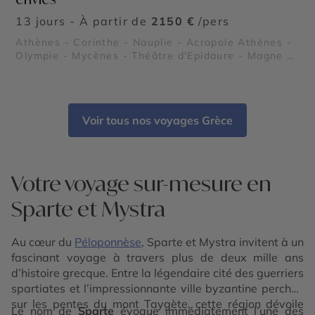
13 jours - À partir de
2150 €
/pers
Athènes - Corinthe - Nauplie - Acropole Athènes -
Olympie - Mycènes - Théâtre d'Epidaure - Magne -
Sparte et Mystra - Monemvasia - Cap Sounion
Voir tous nos voyages Grèce
Votre voyage sur-mesure en
Sparte et Mystra
Au cœur du
Péloponnèse
, Sparte et Mystra invitent à un
fascinant voyage à travers plus de deux mille ans
d’histoire grecque. Entre la légendaire cité des guerriers
spartiates et l’impressionnante ville byzantine perchée
sur les pentes du mont Taygète, cette région dévoile
Le nom de
Sparte
évoque immédiatement l’une des