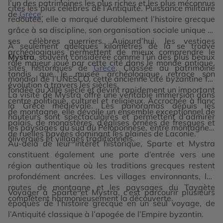
l’un des patrimoines les plus riches et les plus méconnus
cités les plus célèbres de l’Antiquité. Puissance militaire
de
Grèce
.
redoutée, elle a marqué durablement l’histoire grecque
grâce à sa discipline, son organisation sociale unique et
ses célèbres guerriers. Aujourd’hui, les vestiges
À seulement quelques kilomètres de là se trouve
archéologiques permettent de mieux comprendre le
Mystra
, souvent considérée comme l’un des plus beaux
rôle majeur joué par cette cité dans le monde antique,
sites historiques de
Grèce
. Classée au patrimoine
tandis que le musée archéologique retrace son
mondial de l’UNESCO, cette ancienne cité byzantine fut
évolution à travers les siècles.
fondée au XIIIe siècle et devint rapidement un important
La visite de Mystra offre une véritable immersion dans
centre politique, culturel et religieux. Accrochée à flanc
la Grèce médiévale. Les panoramas depuis les
de montagne, elle dévoile un ensemble exceptionnel de
hauteurs sont spectaculaires et permettent d’admirer
palais, de monastères, d’églises ornées de fresques et
les paysages du sud du Péloponnèse, entre montagnes,
de ruelles pavées dominant les plaines de Laconie.
oliveraies et villages traditionnels.
Au-delà de leur intérêt historique, Sparte et Mystra
constituent également une porte d’entrée vers une
région authentique où les traditions grecques restent
profondément ancrées. Les villages environnants, les
routes de montagne et les paysages du Taygète
Voyager à Sparte et Mystra, c’est parcourir plusieurs
complètent harmonieusement la découverte.
époques de l’histoire grecque en un seul voyage, de
l’Antiquité classique à l’apogée de l’Empire byzantin.