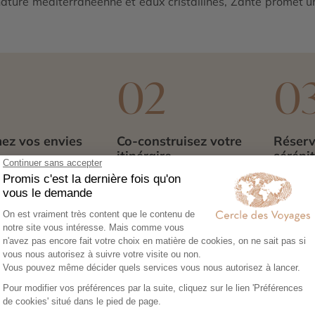
 nature méditerranéenne et eaux cristallines, Zante promet
1
02
0
ez vos envies
Co-construisez votre
Réserv
itinéraire
séréni
sez notre
Échangez avec un
Héberg
re en ligne et
conseiller-expert pour
transpor
libre cours à vos
créer un voyage à votre
expérie
e voyage :
image, adapté à vos
nous no
tions, budget,
envies et à votre rythme.
tout. Il
 idéale…
qu’à par