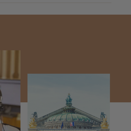
uvages et une ambiance méditerranéenne apaisante.
n