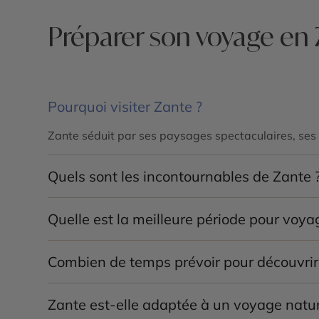
Préparer son voyage en
Pourquoi visiter Zante ?
Zante séduit par ses paysages spectaculaires, ses 
Quels sont les incontournables de Zante 
Les principaux sites à découvrir sont la plage de
N
Quelle est la meilleure période pour voya
Les mois de
mai à octobre
permettent de profiter p
Combien de temps prévoir pour découvrir
Un séjour de
5 à 8 jours
est idéal pour explorer les p
Zante est-elle adaptée à un voyage natur