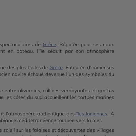
 spectaculaires de
Grèce
. Réputée pour ses eaux
ent en bateau, l’île séduit par son atmosphère
une des plus belles de
Grèce
. Entourée d’immenses
 ancien navire échoué devenue l’un des symboles du
entre oliveraies, collines verdoyantes et grottes
ue les côtes du sud accueillent les tortues marines
llent l’atmosphère authentique des
îles Ioniennes
. À
l’ambiance méditerranéenne tournée vers la mer.
soleil sur les falaises et découvertes des villages