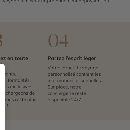
 un voyage lumineux et profondément dépaysant au
3
04
ez en toute
Partez l’esprit léger
té
Votre carnet de voyage
ements,
personnalisé contient les
ts, formalités,
informations essentielles.
nces exclusives :
Sur place, notre
us chargeons de
conciergerie reste
 ne vous reste plus
disponible 24/7
tir !