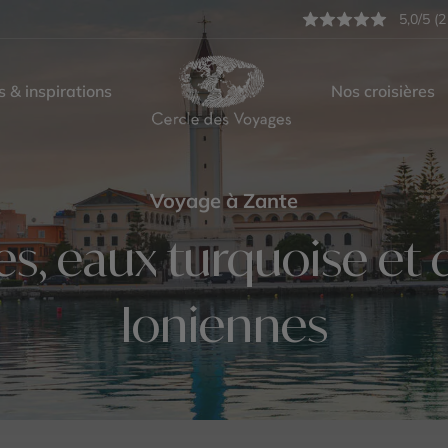
5,0/5 (2
s & inspirations
Nos croisières
Voyage à Zante
es, eaux turquoise et 
Ioniennes