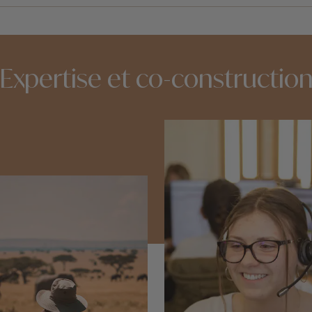
chant des paysages naturels spectaculaires, des criques sa
Expertise et co-constructio