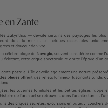
e en Zante
lée Zakynthos — dévoile certains des paysages les plus
longeant dans la mer et ses criques accessibles uniquem
grecs et douceur de vivre.
la célèbre plage de
Navagio
, souvent considérée comme l’
u éclatant, cette crique spectaculaire abrite l’épave d’un
rte postale. L’île dévoile également une nature préservée 
ttes bleues
offrent des reflets lumineux fascinants tandis q
ional.
gées, les tavernes familiales et les petites églises rappe
l’histoire de l’archipel se retrouvent dans l’architecture et 
ns des criques secrètes, excursions en bateau, couchers de 