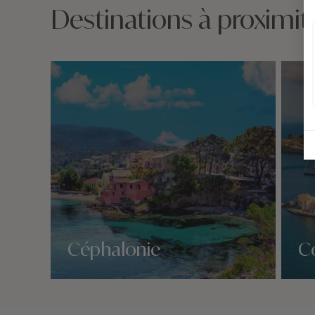
Destinations à proximit
Céphalonie
C
Nos 2 idées voyage
Nos 2 