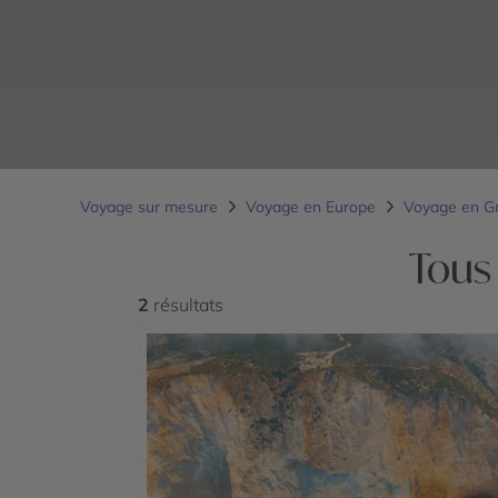
Voyage sur mesure
Voyage en Europe
Voyage en G
Tous
2
résultats