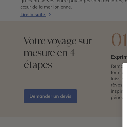
grecs préservés. Entre paysages spectaculaires,
cœur de la mer Ionienne.
Lire la suite
0
Votre voyage sur
mesure en 4
Exprim
étapes
Remplis
formulai
laissez 
rêves d
inspira
Demander un devis
période