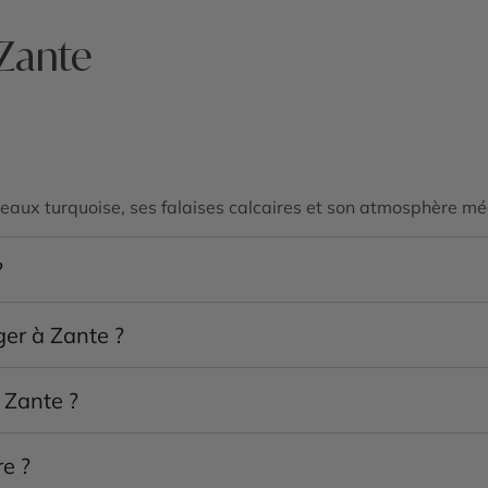
 Zante
eaux turquoise, ses falaises calcaires et son atmosphère mé
?
avagio
, les
grottes bleues
, les villages traditionnels et les 
ger à Zante ?
leinement des plages, des excursions en bateau et du clima
 Zante ?
lages, les villages et les paysages naturels de l’île.
e ?