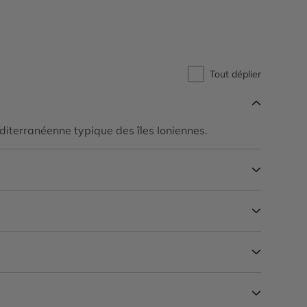
Tout déplier
diterranéenne typique des îles Ioniennes.
plages protégées des tortues marines.
t méditerranéen.