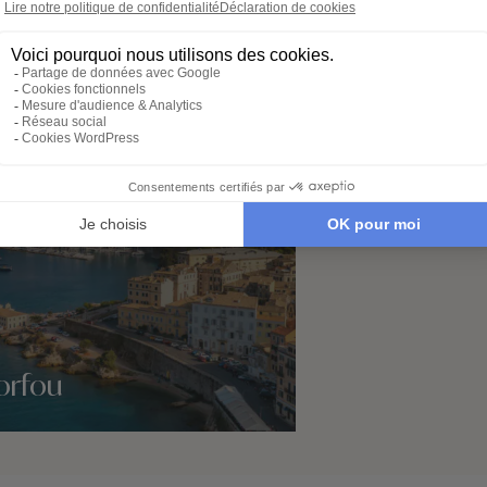
é de Zante
orfou
idées voyage