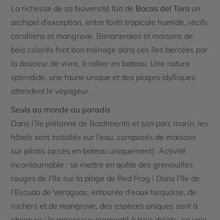
La richesse de sa bioversité fait de
Bocas del Toro
un
archipel d’exception, entre forêt tropicale humide, récifs
coralliens et mangrove. Bananeraies et maisons de
bois colorés font bon ménage dans ces îles bercées par
la douceur de vivre, à rallier en bateau. Une nature
splendide, une faune unique et des plages idylliques
attendent le voyageur.
Seuls au monde au paradis
Dans l’île piétonne de Bastimento et son parc marin, les
hôtels sont installés sur l’eau, composés de maisons
sur pilotis (accès en bateau uniquement). Activité
incontournable : se mettre en quête des grenouilles
rouges de l’île sur la plage de Red Frog ! Dans l’île de
l’Escudo de Veraguas, entourée d’eaux turquoise, de
rochers et de mangrove, des espèces uniques sont à
observer : le paresseux pigmenté à trois doigts, en voie