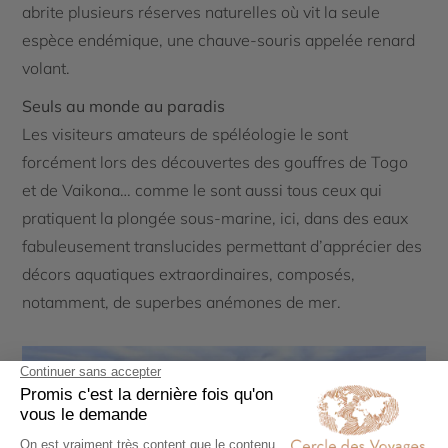
abrite plusieurs réserves naturelles où vit la seule
espèce endémique, une chauve-souris appelée renard
volant.
Seuls au monde au paradis
Les visiteurs amateurs de spéléologie le sont
forcément lors des découvertes des gouffres de Togo
et de Vaikona… comme le sont aussi tous ceux qui
pratiquent la plongée sous-marine, ici, dans des eaux
fabuleusement translucides permettant d’apprécier des
décors aquatiques extraordinaires, composés,
notamment, de superbes anémones de mer.