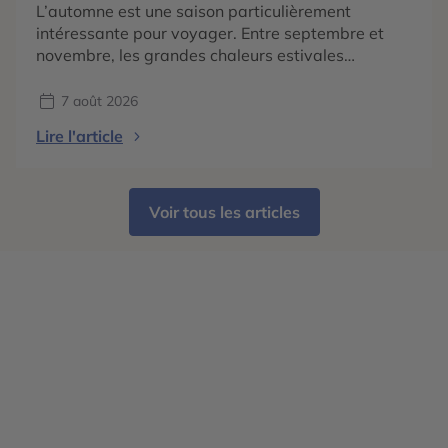
L’automne est une saison particulièrement
intéressante pour voyager. Entre septembre et
novembre, les grandes chaleurs estivales
s’atténuent dans de nombreuses régions du
monde, les paysages changent de couleurs et
7 août 2026
chaque destination dévoile une atmosphère
Lire l'article
différente. En 2026, les tendances voyage
confirment surtout une envie de partir pour vivre
une expérience liée à la saison : […]
Voir tous les articles