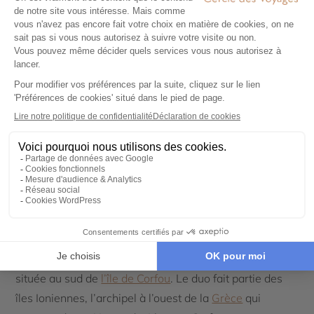
Niué, Polynésie
GRÈCE : LA PLUS SECRÈTE DES
ÎLES IONIENNES
Où sur la carte ?
L’île de Paxos
(avec sa petite sœur Antipaxos) est
située au sud de
l’île de Corfou
. Le duo fait partie des
îles Ioniennes, l’archipel à l’ouest de la
Grèce
qui