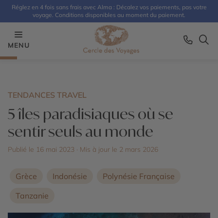
Réglez en 4 fois sans frais avec Alma : Décalez vos paiements, pas votre
voyage. Conditions disponibles au moment du paiement.
MENU
TENDANCES TRAVEL
5 îles paradisiaques où se
sentir seuls au monde
Publié le 16 mai 2023
· Mis à jour le
2 mars 2026
Grèce
Indonésie
Polynésie Française
Tanzanie