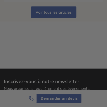
confirment surtout une envie de partir pour vivre
une expérience liée à la saison : […]
Voir tous les articles
Inscrivez-vous à notre newsletter
Nous organisons régulièrement des évènements,
laissez votre adresse email pour recevoir nos
Demander un devis
actualités.