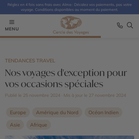
Réglez en 4 fois sans frais avec Alma : Décalez vos paiements, pas votre
voyage. Conditions disponibles au moment du paiement.
MENU
TENDANCES TRAVEL
Nos voyages d'exception pour
vos occasions spéciales
Publié le 25 novembre 2024
· Mis à jour le
27 novembre 2024
Europe
Amérique du Nord
Océan Indien
Asie
Afrique