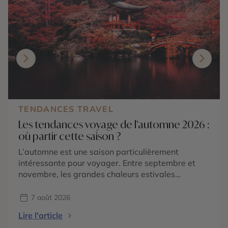
TENDANCES TRAVEL
Les tendances voyage de l’automne 2026 :
où partir cette saison ?
L’automne est une saison particulièrement
intéressante pour voyager. Entre septembre et
novembre, les grandes chaleurs estivales
s’atténuent dans de nombreuses régions du
monde, les paysages changent de couleurs et
7 août 2026
chaque destination dévoile une atmosphère
Lire l'article
différente. En 2026, les tendances voyage