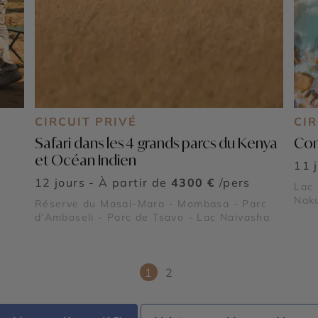
CIRCUIT PRIVÉ
CIR
Safari dans les 4 grands parcs du Kenya
Com
et Océan Indien
11 
12 jours - À partir de
4300 €
/pers
Lac 
Nak
Réserve du Masai-Mara - Mombasa - Parc
d'Amboseli - Parc de Tsavo - Lac Naivasha
1
2