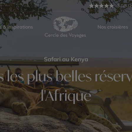
5,0/5 (2
s & inspirations
Nos croisières
Safari au Kenya
les plus belles réserv
l'Afrique