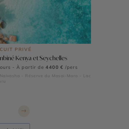
CUIT PRIVÉ
biné Kenya et Seychelles
jours - À partir de
4400 €
/pers
Naivasha - Réserve du Masai-Mara - Lac
uru
→