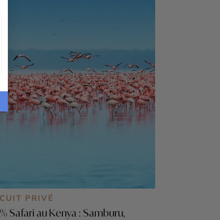
CUIT PRIVÉ
% Safari au Kenya : Samburu,