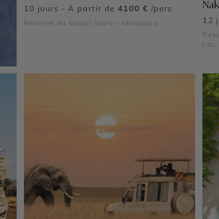
Nak
10 jours - À partir de
4100 €
/pers
12 
Réserve du Masai-Mara - Mombasa
Rése
Lac 