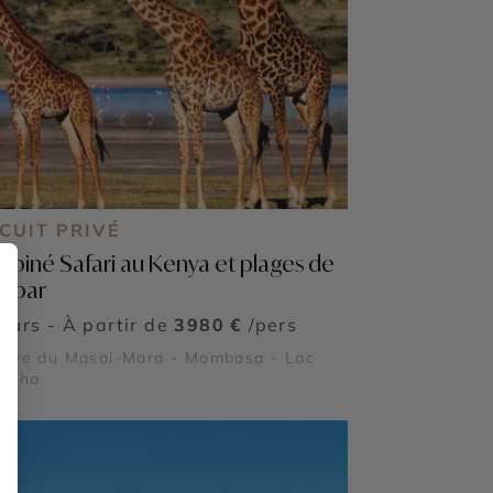
CUIT PRIVÉ
biné Safari au Kenya et plages de
zibar
jours - À partir de
3980 €
/pers
erve du Masai-Mara - Mombasa - Lac
vasha