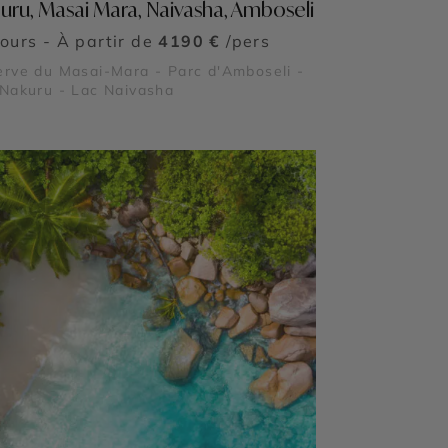
uru, Masai Mara, Naivasha, Amboseli
jours - À partir de
4190 €
/pers
rve du Masai-Mara - Parc d'Amboseli -
Nakuru - Lac Naivasha