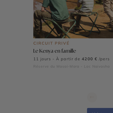
CIRCUIT PRIVÉ
Le Kenya en famille
11 jours - À partir de
4200 €
/pers
Réserve du Masai-Mara - Lac Naivasha
←