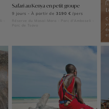
Safari au Kenya en petit groupe
L
9 jours - À partir de
3190 €
/pers
C
i -
Réserve du Masai-Mara - Parc d'Amboseli -
v
Parc de Tsavo
é
e