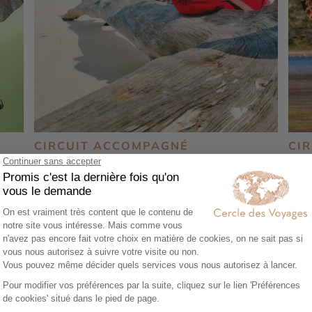
CIRCUIT ACCOMPAGNÉ
CIR
oupe
Circuit en petit groupe du Masai Mara à
Com
Diani Beach
Zan
11 jours - À partir de
3550 €
/pers
10 
i
Réserve du Masai-Mara - Parc d'Amboseli -
Rés
Parc de Tsavo - Mombasa
Nai