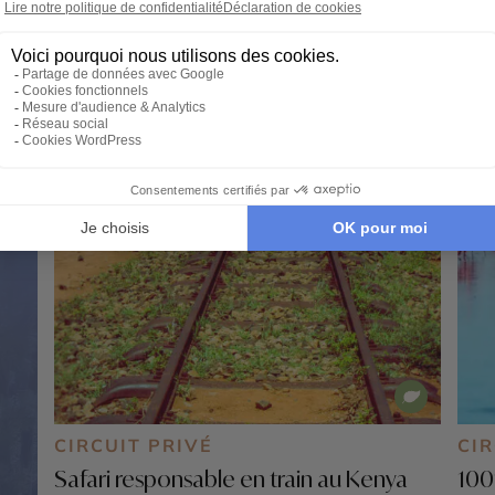
CIRCUIT PRIVÉ
CIR
Safari responsable en train au Kenya
100