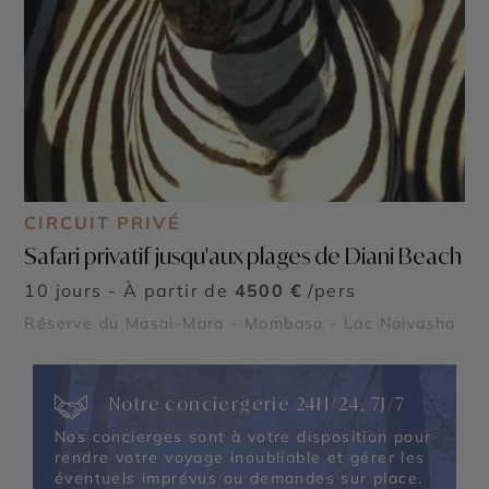
CIRCUIT PRIVÉ
Safari privatif jusqu'aux plages de Diani Beach
10 jours - À partir de
4500 €
/pers
Réserve du Masai-Mara - Mombasa - Lac Naivasha
Notre conciergerie 24H/24, 7J/7
Nos concierges sont à votre disposition pour
rendre votre voyage inoubliable et gérer les
éventuels imprévus ou demandes sur place.