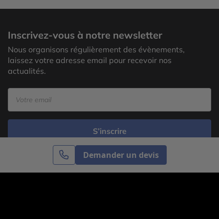
Inscrivez-vous à notre newsletter
Nous organisons régulièrement des évènements,
laissez votre adresse email pour recevoir nos
actualités.
S’inscrire
Demander un devis
Cercle des Voyages est une agence de voyage
spécialisée dans le sur-mesure, appartenant au groupe
Cercle des Vacances. Grâce à notre expertise et notre
passion du voyage, nous sommes là pour vous aider à