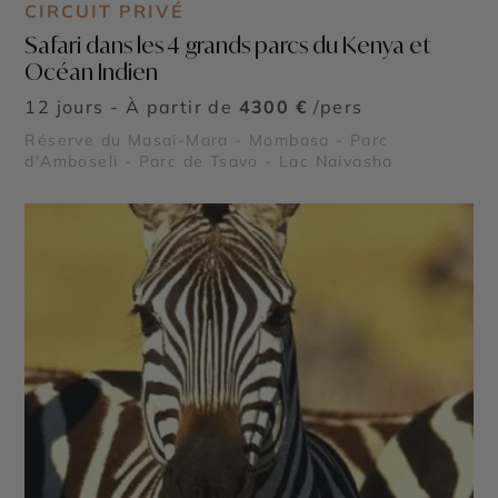
CIRCUIT PRIVÉ
Safari dans les 4 grands parcs du Kenya et
Océan Indien
12 jours - À partir de
4300 €
/pers
Réserve du Masai-Mara - Mombasa - Parc
d'Amboseli - Parc de Tsavo - Lac Naivasha