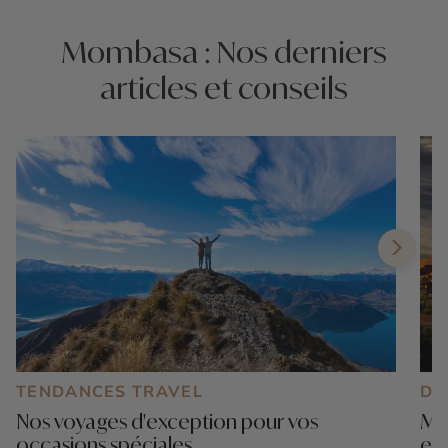
Mombasa : Nos derniers
articles et conseils
TENDANCES TRAVEL
DE
Nos voyages d'exception pour vos
Mar
occasions spéciales
exp