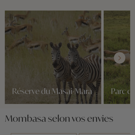
Réserve du Masai-Mara
Parc d
Nos 6 idées voyage
Nos 6 idées vo
Mombasa selon vos envies