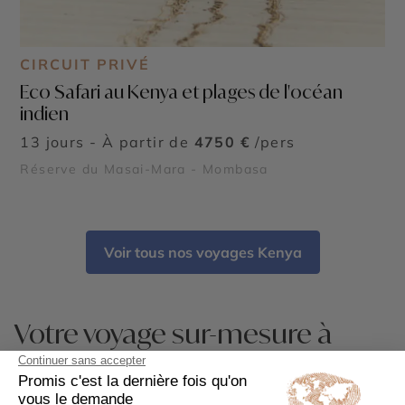
CIRCUIT PRIVÉ
Eco Safari au Kenya et plages de l'océan
indien
13 jours - À partir de
4750 €
/pers
Réserve du Masai-Mara - Mombasa
Voir tous nos voyages Kenya
Votre voyage sur-mesure à
Mombasa