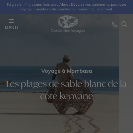
Réglez en 4 fois sans frais avec Alma : Décalez vos paiements, pas votre
voyage. Conditions disponibles au moment du paiement.
MENU
Voyage à Mombasa
Les plages de sable blanc de la
côte kenyane