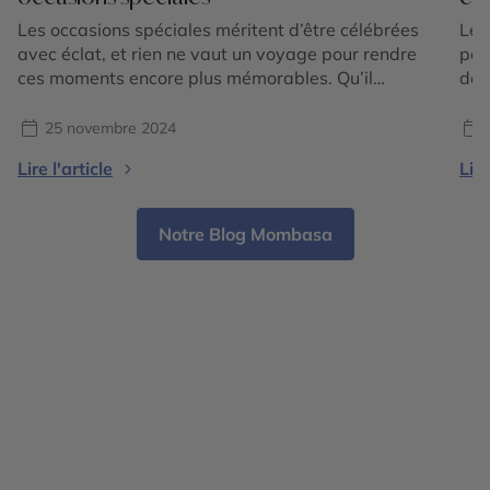
Les occasions spéciales méritent d’être célébrées
Le 
avec éclat, et rien ne vaut un voyage pour rendre
pos
ces moments encore plus mémorables. Qu’il
des
s’agisse d’un mariage, d’un anniversaire ou d’un
som
simple désir de se retrouver en famille ou en
imm
25 novembre 2024
couple, les voyages transforment des événements
div
Lire l'article
Lire
uniques en expériences inoubliables. Offrir une
des
escapade à soi-même ou à […]
sou
Notre Blog Mombasa