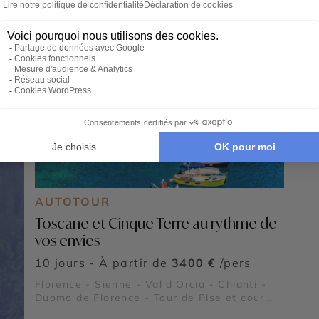
AUTOTOUR
Toscane et Cinque Terre au rythme de
vos envies
10 jours - À partir de
3400 €
/pers
Florence - Sienne - Val d'Orcia - Chianti -
Duomo de Florence - Tour de Pise et cour
des Miracles