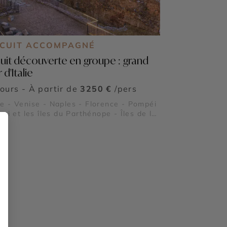
RCUIT ACCOMPAGNÉ
cuit découverte en groupe : grand
 d'Italie
jours - À partir de
3250 €
/pers
 - Venise - Naples - Florence - Pompéi
pri et les îles du Parthénope - Îles de la
ne à Venise - Vatican