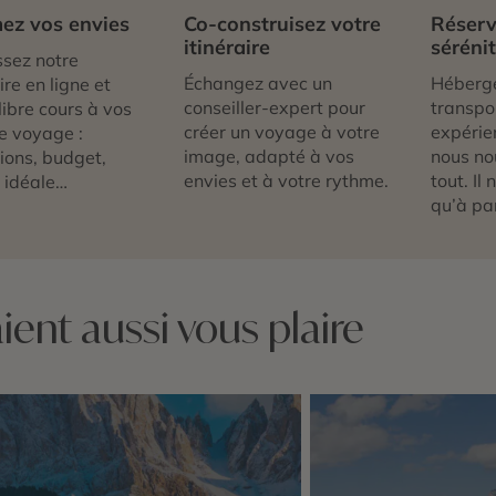
ez vos envies
Co-construisez votre
Réserv
itinéraire
séréni
sez notre
Échangez avec un
Héberg
re en ligne et
conseiller-expert pour
transpor
libre cours à vos
créer un voyage à votre
expérie
e voyage :
image, adapté à vos
nous no
tions, budget,
envies et à votre rythme.
tout. Il
 idéale…
qu’à par
ent aussi vous plaire