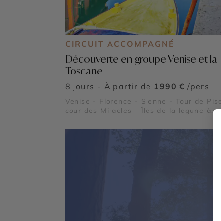
CIRCUIT ACCOMPAGNÉ
Découverte en groupe Venise et la
Toscane
8 jours - À partir de
1990 €
/pers
Venise - Florence - Sienne - Tour de Pis
cour des Miracles - Îles de la lagune à
Venise