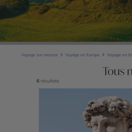
Voyage sur mesure
Voyage en Europe
Voyage en It
Tous 
6
résultats