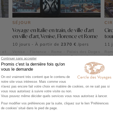
SÉJOUR
CI
Voyage en Italie en train, de ville d'art
Cir
en ville d'art, Venise, Florence et Rome
tour
10 jours - À partir de
2370 €
/pers
11 
e et
Venise - Florence - Rome - Palais des Doges
Rome
- Îles de la lagune à Venise - Galerie des
- Ca
Offices - Duomo de Florence - Vatican -
lagu
Colisée et Forum romain