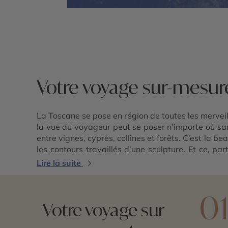
Votre voyage sur-mesur
La Toscane se pose en région de toutes les merveil
la vue du voyageur peut se poser n’importe où san
entre vignes, cyprès, collines et forêts. C’est la b
les contours travaillés d’une sculpture. Et ce, p
l’admiration tant elles abritent de richesses cultur
Lire la suite
qu’enchantement. Sans oublier Lucca et ses rempar
Giacomo Puccini. Reste le goût, qu’un voyage en To
d’huile d’olive et de cèpes, notamment. À accompa
0
Votre voyage sur
avec nous !