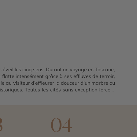
n éveil les cinq sens. Durant un voyage en Toscane,
latte intensément grâce à ses effluves de terroir,
vie au visiteur d’effleurer la douceur d’un marbre ou
storiques. Toutes les cités sans exception forcent
erchée et Pise la célèbre à la tour penchée ne sont
tre de ville natale du célèbre compositeur d’opéra
 savoureuses mettent en joie les papilles, sur fond
n voyage en Toscane qui vous ressemble : faites-le
3
04