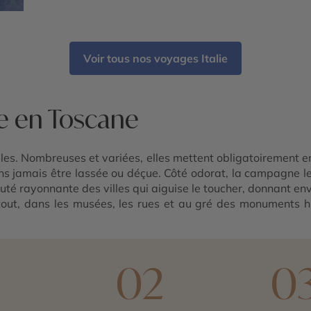
Voir tous nos voyages Italie
e en Toscane
les. Nombreuses et variées, elles mettent obligatoirement e
s jamais être lassée ou déçue. Côté odorat, la campagne le f
eauté rayonnante des villes qui aiguise le toucher, donnant en
artout, dans les musées, les rues et au gré des monuments hi
elles.
Florence
et Sienne les divines, Volterra la médiévale p
ts Renaissance, également capable de combler l’ouïe, au ti
scane ravira forcément. Des spécialités culinaires toujours
gner de vins délicieux, dont ceux de la région du Chianti. U
1
02
0