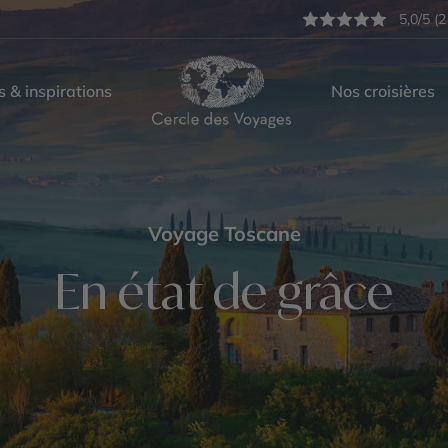
5,0/5 (2
s & inspirations
Nos croisières
Voyage Toscane
En état de grâce