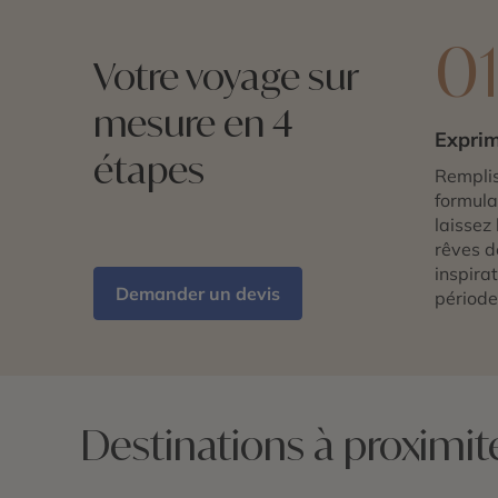
0
Votre voyage sur
mesure en 4
Exprim
étapes
Remplis
formulai
laissez 
rêves d
inspira
Demander un devis
période
Destinations à proximi