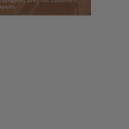
changeant avec nos conseillers
xperts.