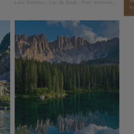
é
Lacs italiens - Lac de Bled - Parc national
e
du Triglav - Arènes de Vérone - Lac de Côme