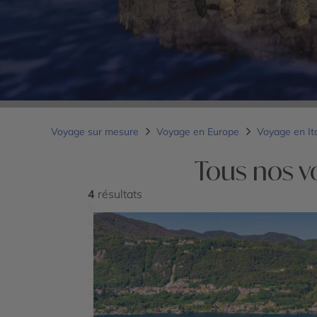
Voyage sur mesure
Voyage en Europe
Voyage en It
Tous nos v
4
résultats