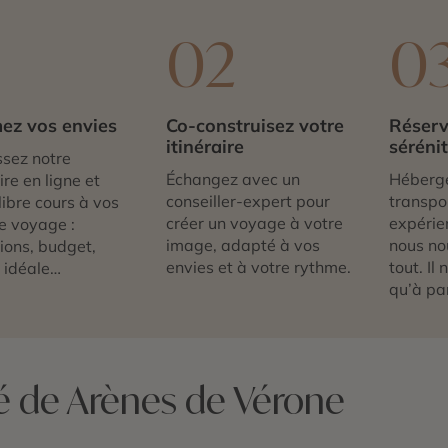
1
02
0
ez vos envies
Co-construisez votre
Réserv
itinéraire
séréni
sez notre
Échangez avec un
Héberg
re en ligne et
conseiller-expert pour
transpor
libre cours à vos
créer un voyage à votre
expérie
e voyage :
image, adapté à vos
nous no
tions, budget,
envies et à votre rythme.
tout. Il
 idéale…
qu’à par
té de Arènes de Vérone