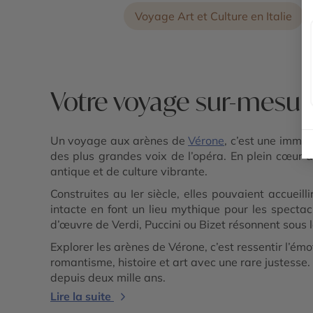
Voyage Art et Culture en Italie
Votre voyage sur-mesur
Un voyage aux arènes de
Vérone
, c’est une imme
des plus grandes voix de l’opéra. En plein cœur de
antique et de culture vibrante.
Construites au Ier siècle, elles pouvaient accueil
intacte en font un lieu mythique pour les spectac
d’œuvre de Verdi, Puccini ou Bizet résonnent sous l
Explorer les arènes de Vérone, c’est ressentir l’émo
romantisme, histoire et art avec une rare justesse.
depuis deux mille ans.
Lire la suite