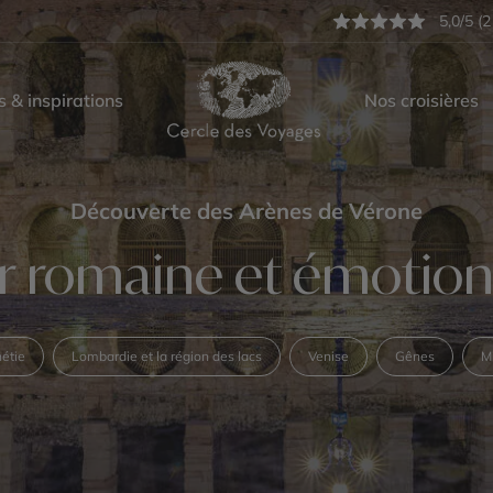
5,0/5 (2
s & inspirations
Nos croisières
Découverte des Arènes de Vérone
 romaine et émotion
étie
Lombardie et la région des lacs
Venise
Gênes
M