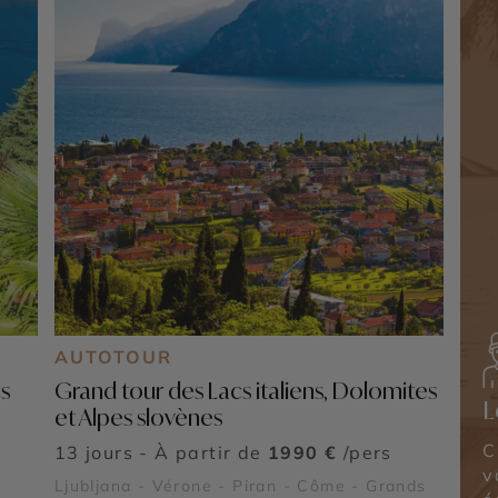
AUTOTOUR
s
Grand tour des Lacs italiens, Dolomites
L
et Alpes slovènes
C
13 jours - À partir de
1990 €
/pers
v
Ljubljana - Vérone - Piran - Côme - Grands