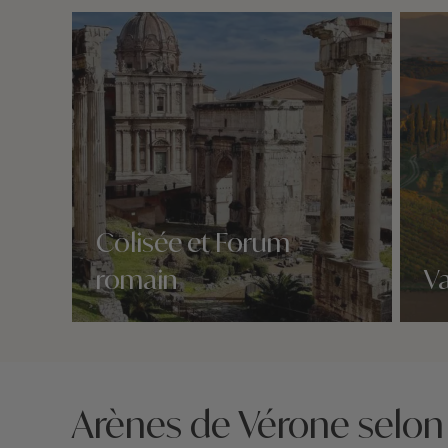
Colisée et Forum
romain
Va
Nos 3 idées voyage
Nos 3 
Arènes de Vérone selon