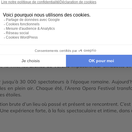
Autotour et road trip en Italie
Road Trip en Italie du n
Voyage Romantique Italie
e en Arènes de Vérone
rsion dans l’un des amphithéâtres les mieux conservés de l’
 la ville, les
arènes de Vérone
imposent leur silhouette ov
lir jusqu’à 30 000 spectateurs à l’époque romaine. Aujourd’
les en plein air. Chaque été, l’Arena Opera Festival trans
es étoiles.
tion brute d’un lieu où passé et présent se rencontrent. C’est 
 Une expérience forte, à la fois spectaculaire et intime, dan