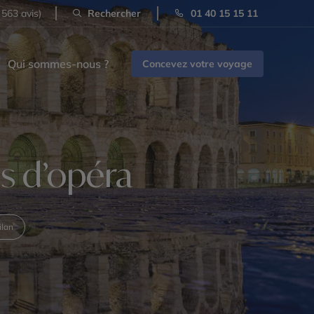
 563 avis)
Rechercher
01 40 15 15 11
Qui sommes-nous ?
Concevez votre voyage
s d’opéra
ilan