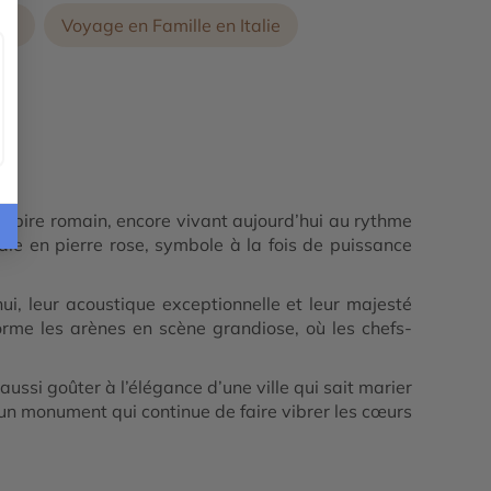
ord
Voyage en Famille en Italie
Empire romain, encore vivant aujourd’hui au rythme
ale en pierre rose, symbole à la fois de puissance
hui, leur acoustique exceptionnelle et leur majesté
forme les arènes en scène grandiose, où les chefs-
aussi goûter à l’élégance d’une ville qui sait marier
s un monument qui continue de faire vibrer les cœurs