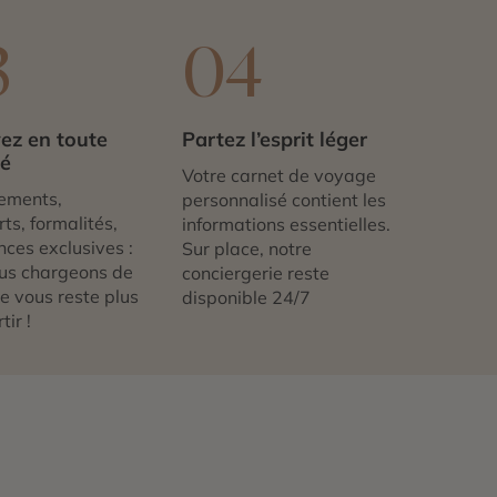
3
04
ez en toute
Partez l’esprit léger
té
Votre carnet de voyage
ements,
personnalisé contient les
ts, formalités,
informations essentielles.
nces exclusives :
Sur place, notre
us chargeons de
conciergerie reste
 ne vous reste plus
disponible 24/7
tir !