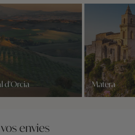
l d'Orcia
Matera
idées voyage
Nos 3 idées voyage
 vos envies