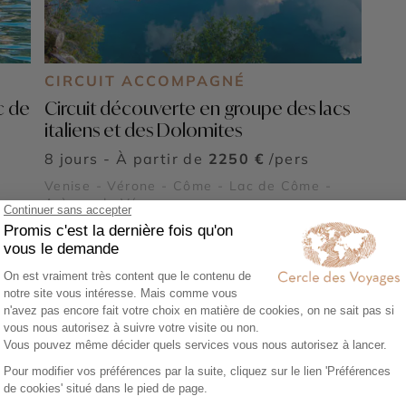
CIRCUIT ACCOMPAGNÉ
c de
Circuit découverte en groupe des lacs
italiens et des Dolomites
8 jours - À partir de
2250 €
/pers
Venise - Vérone - Côme - Lac de Côme -
Arènes de Vérone
Voir tous nos voyages Italie
Découvrez aussi :