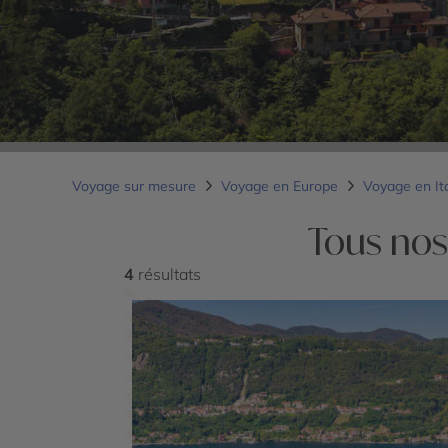
Voyage sur mesure
Voyage en Europe
Voyage en It
Tous nos
4
résultats