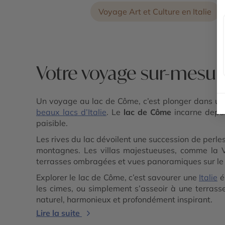
Voyage Art et Culture en Italie
Votre voyage sur-mesu
Un voyage au lac de Côme, c’est plonger dans un
beaux lacs d’Italie
. Le
lac de Côme
incarne depuis
paisible.
Les rives du lac dévoilent une succession de perles
montagnes. Les villas majestueuses, comme la Vil
terrasses ombragées et vues panoramiques sur le 
Explorer le lac de Côme, c’est savourer une
Italie
él
les cimes, ou simplement s’asseoir à une terrasse
naturel, harmonieux et profondément inspirant.
Lire la suite