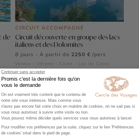
CIRCUIT ACCOMPAGNÉ
c de
Circuit découverte en groupe des lacs
italiens et des Dolomites
8 jours - À partir de
2250 €
/pers
Venise - Vérone - Côme - Lac de Côme -
Arènes de Vérone
Voir tous nos voyages Italie
Découvrez aussi :