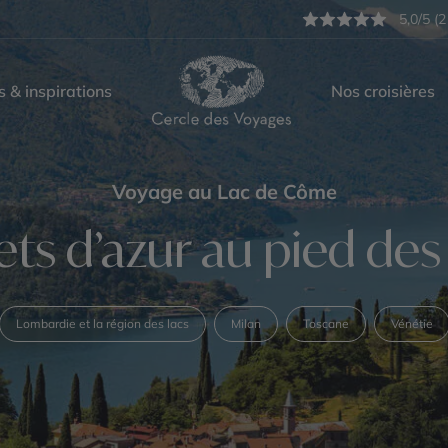
5,0/5 (2
s & inspirations
Nos croisières
Voyage au Lac de Côme
ets d’azur au pied des
Lombardie et la région des lacs
Milan
Toscane
Vénétie