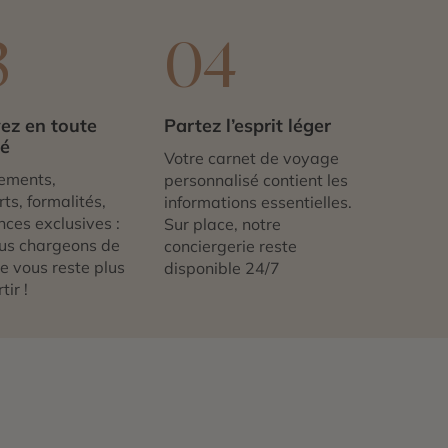
3
04
ez en toute
Partez l’esprit léger
té
Votre carnet de voyage
ements,
personnalisé contient les
ts, formalités,
informations essentielles.
nces exclusives :
Sur place, notre
us chargeons de
conciergerie reste
 ne vous reste plus
disponible 24/7
tir !