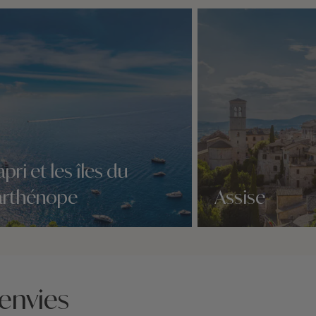
pri et les îles du
arthénope
Assise
idées voyage
Nos 3 idées voyage
envies