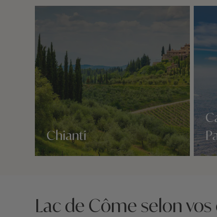
Ca
Chianti
P
Nos 3 idées voyage
Nos 3 
Lac de Côme selon vos 