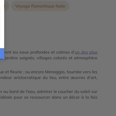
ord
Voyage Romantique Italie
trent les eaux profondes et calmes d’
un des plus
es, jardins soignés, villages colorés et atmosphère
ue et fleurie ; ou encore Menaggio, tournée vers les
ndeur aristocratique du lieu, entre œuvres d’art,
 au bord de l’eau, admirer le coucher du soleil sur
 idéale pour se ressourcer dans un décor à la fois