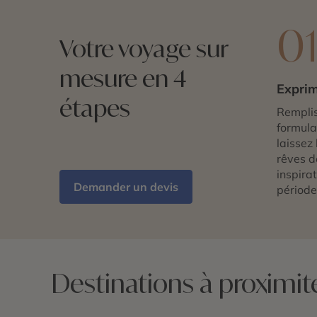
0
Votre voyage sur
mesure en 4
Exprim
étapes
Remplis
formulai
laissez 
rêves d
inspira
Demander un devis
période
Destinations à proximi