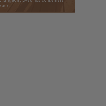
changeant avec nos conseillers
xperts.