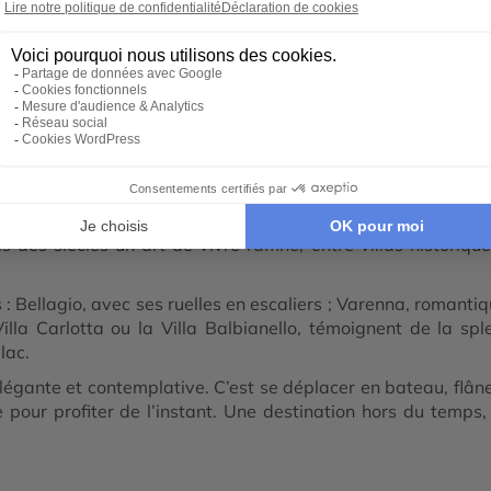
Autotour et road trip en Italie
Road Trip en Italie du n
Voyage de noces en Italie
Voyage en Famille en Italie
re en Lac de Côme
 paysage d’une grâce rare, où les montagnes alpines rencon
 des siècles un art de vivre raffiné, entre villas historiqu
 : Bellagio, avec ses ruelles en escaliers ; Varenna, romantiq
la Carlotta ou la Villa Balbianello, témoignent de la sple
lac.
égante et contemplative. C’est se déplacer en bateau, flâner
 pour profiter de l’instant. Une destination hors du temps,