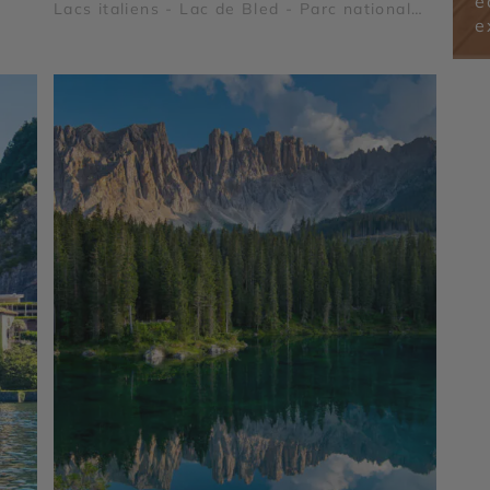
é
Lacs italiens - Lac de Bled - Parc national
e
du Triglav - Arènes de Vérone - Lac de Côme