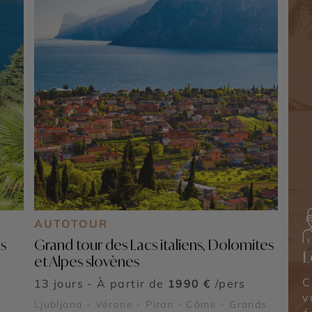
AUTOTOUR
s
Grand tour des Lacs italiens, Dolomites
L
et Alpes slovènes
C
13 jours - À partir de
1990 €
/pers
v
Ljubljana - Vérone - Piran - Côme - Grands