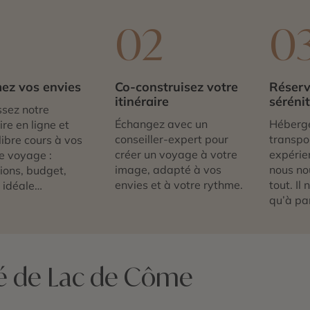
1
02
0
ez vos envies
Co-construisez votre
Réserv
itinéraire
séréni
sez notre
Échangez avec un
Héberg
re en ligne et
conseiller-expert pour
transpor
libre cours à vos
créer un voyage à votre
expérie
e voyage :
image, adapté à vos
nous no
tions, budget,
envies et à votre rythme.
tout. Il
 idéale…
qu’à par
té de Lac de Côme