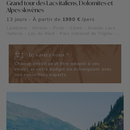
Grand tour des Lacs italiens, Dolomites et
Alpes slovènes
13 jours - À partir de
1990 €
/pers
Ljubljana - Vérone - Piran - Côme - Grands Lacs
italiens - Lac de Bled - Parc national du Triglav -
Arènes de Vérone - Lac de Côme
Le saviez-vous ?
Chaque circuit peut être adapté à vos
envies et votre budget en échangeant avec
nos conseillers experts.