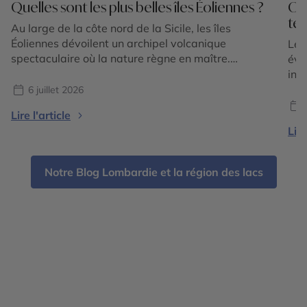
Quelles sont les plus belles îles Éoliennes ?
Où 
tem
Au large de la côte nord de la Sicile, les îles
Éoliennes dévoilent un archipel volcanique
Le 
spectaculaire où la nature règne en maître.
éva
Composé de sept îles principales classées au
int
patrimoine mondial de l'UNESCO, cet écrin
et 
6 juillet 2026
méditerranéen séduit par la diversité de ses
for
Lire l'article
paysages : plages de sable noir, falaises de lave,
plu
Lire
villages aux maisons […]
vis
lum
Notre Blog Lombardie et la région des lacs