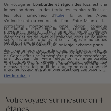
Un voyage en
Lombardie et région des lacs
est une
immersion dans l’un des territoires les plus raffinés et
les plus harmonieux d’
Italie
, là où les Alpes
s’adoucissent au contact de l’eau. Entre Milan et les
contreforts montagneux, cette région conjugue
La Lombardie est mondialement connue pour ses
paysages lacustres d’une grande beauté, villages
grands lacs emblématiques. Le lac de Côme séduit par
élégants et art de vivre à l’italienne, dans un équilibre
ses villas aristocratiques et ses villages romantiques
subtil entre nature et culture.
accrochés à la montagne, le lac Majeur charme par ses
îles luxuriantes et ses jardins soignés, tandis que le lac
Au-delà de ses paysages, la région des lacs incarne
de Garde offre une atmosphère plus méditerranéenne,
une douceur de vivre élégante et intemporelle.
entre plages, oliveraies et bourgs colorés. La
Terrasses au bord de l’eau, promenades ombragées,
découverte se fait au fil de l’eau, en bateau ou par de
marchés locaux et patrimoine artistique composent un
superbes routes panoramiques, révélant sans cesse de
décor propice à la contemplation. Explorer la
Lire la suite
nouvelles perspectives.
Lombardie et la région des lacs, c’est vivre une
expérience à la fois apaisante et inspirante, entre
raffinement, nature et lumière. Une parenthèse italienne
d’exception, où chaque instant invite à savourer la
Votre voyage sur mesure en 4
beauté et l’équilibre des lieux.
étapes