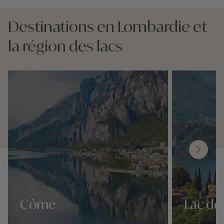
Destinations en Lombardie et
la région des lacs
Côme
Lac d