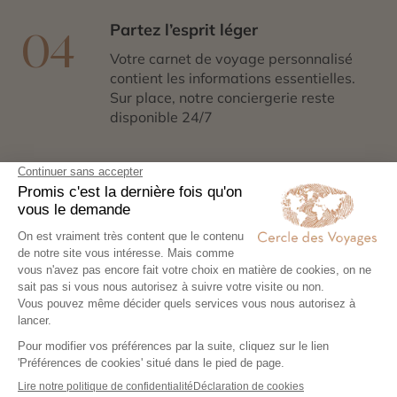
Partez l’esprit léger
04
Votre carnet de voyage personnalisé
contient les informations essentielles.
Sur place, notre conciergerie reste
disponible 24/7
Demander un devis
Ces destinations pourraient
aussi vous plaire