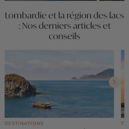
Nos 4 idées voyage
Nos 4 idées vo
Lombardie et la région des lacs
: Nos derniers articles et
conseils
DESTINATIONS
TE