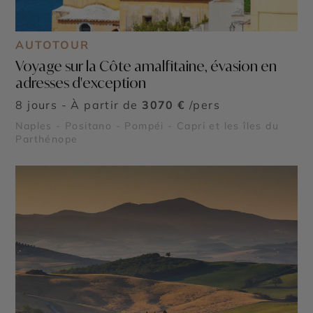
AUTOTOUR
Voyage sur la Côte amalfitaine, évasion en
adresses d'exception
8 jours - À partir de
3070 €
/pers
Naples - Positano - Pompéi - Capri et les îles du
Parthénope