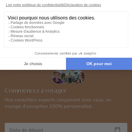
Voir tous nos Voyages Italie (49)
Voir tous nos Voyages Voyage de noces (85)
Commencez à voyager
Nos conseillers experts conçoivent avec vous, un
voyage d'exception 100% personnalisé.