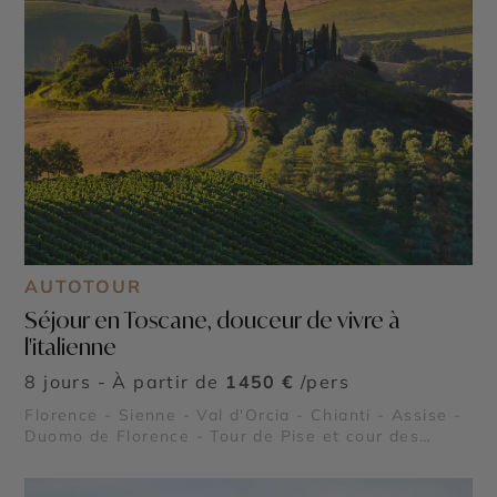
AUTOTOUR
Séjour en Toscane, douceur de vivre à
l'italienne
8 jours - À partir de
1450 €
/pers
Florence - Sienne - Val d'Orcia - Chianti - Assise -
Duomo de Florence - Tour de Pise et cour des
Miracles