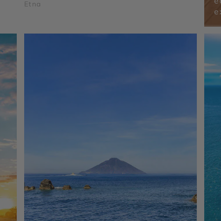
é
Etna
e