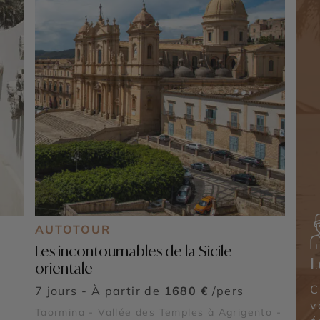
AUTOTOUR
Les incontournables de la Sicile
L
orientale
C
7 jours - À partir de
1680 €
/pers
v
Taormina - Vallée des Temples à Agrigento -