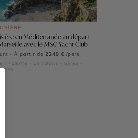
OISIÈRE
isière en Méditerranée au départ
Marseille avec le MSC Yacht Club
ours - À partir de
2249 €
/pers
 - Palerme - La Valette - Gênes -
celone