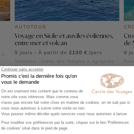
AUTOTOUR
CR
Voyage en Sicile et aux îles éoliennes,
Cro
entre mer et volcan
de 
9 jours - À partir de
2130 €
/pers
8 j
 à
Taormina - Vallée des Temples à Agrigento -
Rome
Etna
Bar