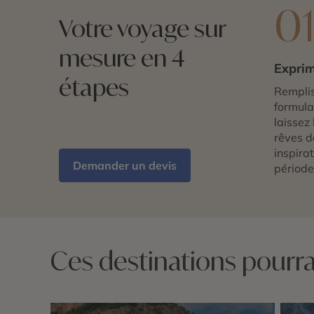
0
Votre voyage sur
mesure en 4
Exprim
étapes
Remplis
formulai
laissez 
rêves d
inspira
Demander un devis
période
Ces destinations pourrai