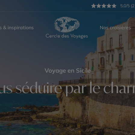
5,0/5 (2
s & inspirations
Nos croisières
Voyage en Sicile
us séduire par le char