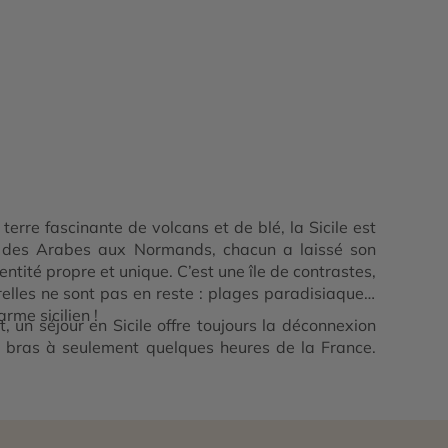
erre fascinante de volcans et de blé, la Sicile est
t des Arabes aux Normands, chacun a laissé son
dentité propre et unique. C’est une île de contrastes,
relles ne sont pas en reste : plages paradisiaques,
rme sicilien !
, un séjour en Sicile offre toujours la déconnexion
es bras à seulement quelques heures de la France.