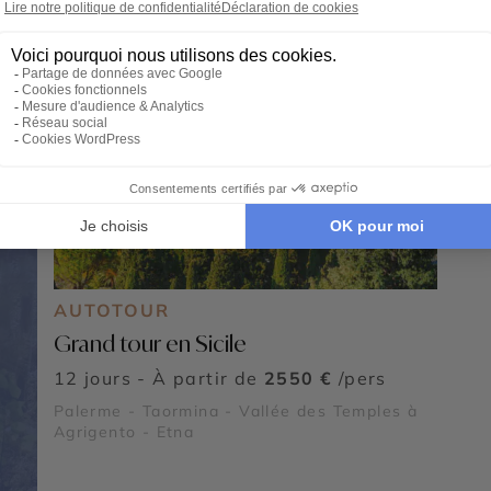
AUTOTOUR
Grand tour en Sicile
12 jours - À partir de
2550 €
/pers
Palerme - Taormina - Vallée des Temples à
Agrigento - Etna