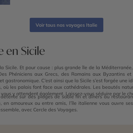
Voir tous nos voyages Italie
 en Sicile
icile. Et pour cause : plus grande île de la Méditerranée, t
! Des Phéniciens aux Grecs, des Romains aux Byzantins e
 et gastronomique. C’est ainsi que la Sicile s’est forgée une i
, où les palais font face aux cathédrales. Les beautés natu
 vous y attendent également. Laissez-vous séduire par le cha
détente sur des plages de sable fin et dîners au restaurant
, en amoureux ou entre amis, l’île italienne vous ouvre s
 ressemble, avec Cercle des Voyages.