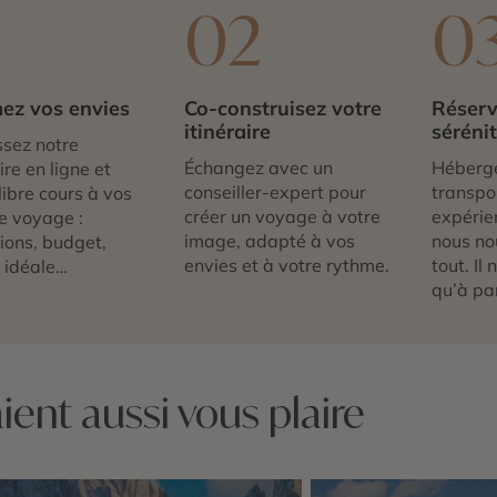
1
02
0
ez vos envies
Co-construisez votre
Réserv
itinéraire
séréni
sez notre
Échangez avec un
Héberg
re en ligne et
conseiller-expert pour
transpor
libre cours à vos
créer un voyage à votre
expérie
e voyage :
image, adapté à vos
nous no
tions, budget,
envies et à votre rythme.
tout. Il
 idéale…
qu’à par
ent aussi vous plaire