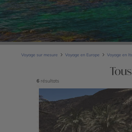
Voyage sur mesure
Voyage en Europe
Voyage en It
Tous
6
résultats