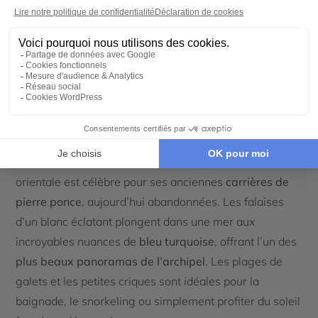
archéologiques de Méditerranée
, consacré à l’histoire
des îles Éoliennes, de la Préhistoire jusqu’à l’époque
romaine. Une
visite incontournable
pour mieux
comprendre le lien étroit entre les habitants et leur
environnement volcanique.
Mais Lipari ne se résume pas à son patrimoine. L’île
dévoile également une
nature spectaculaire
, façonnée
par des millénaires d’activité volcanique. La côte
orientale est célèbre pour ses anciennes
carrières de
pierre ponce
, aujourd’hui abandonnées. Les falaises
d’un blanc éclatant plongent dans une mer aux
incroyables nuances de
bleu turquoise
, offrant l’un des
plus beaux panoramas de l’archipel
. Les plages de
galets et les petites criques sont idéales pour la
baignade, le snorkeling ou simplement profiter du soleil