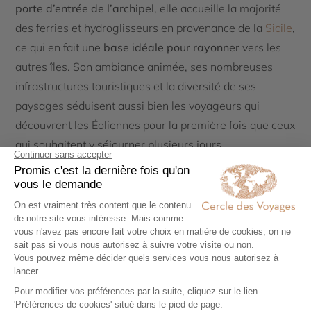
porte d’entrée de l’archipel
, elle accueille la majorité
des ferries et hydroglisseurs en provenance de la
Sicile
,
ce qui en fait une
base idéale pour rayonner
vers les
autres îles. Son ambiance animée, ses nombreuses
infrastructures touristiques et la diversité de ses
paysages séduisent aussi bien les voyageurs qui
découvrent les Éoliennes pour la première fois que ceux
qui souhaitent y séjourner plusieurs jours.
Le cœur historique de Lipari est un véritable concentré
de
charme méditerranéen
. Derrière les façades
colorées, les ruelles pavées invitent à la flânerie entre
boutiques artisanales, glaciers, cafés et restaurants où
déguster les spécialités siciliennes. Dominant la ville,
l’imposante
citadelle
témoigne du riche passé de l’île.
Érigée sur un promontoire rocheux, elle abrite
aujourd’hui l’un des
plus beaux musées