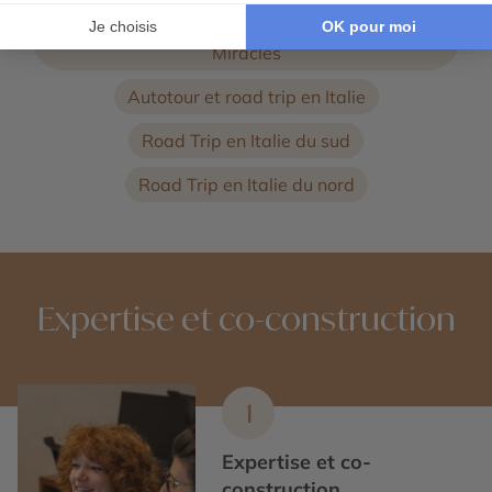
Découverte de la Tour de Pise et cour des
Miracles
Autotour et road trip en Italie
Road Trip en Italie du sud
Road Trip en Italie du nord
Expertise et co-construction
1
Expertise et co-
construction