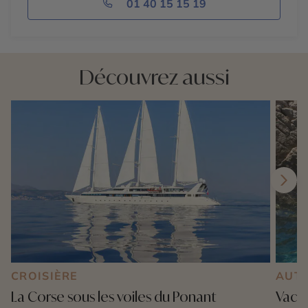
01 40 15 15 19
Découvrez aussi
CROISIÈRE
AUT
La Corse sous les voiles du Ponant
Vacan