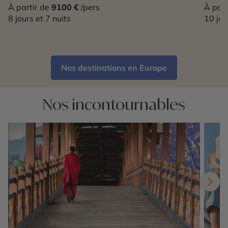
À partir de
9100 €
/pers
À part
8 jours et 7 nuits
10 jou
Nos destinations en Europe
Nos incontournables