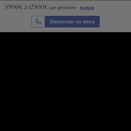
5900€ à 12500€
S’inscrire
par personne
Budget
Demander un devis
Cercle des Voyages est une agence de voyage
spécialisée dans le sur-mesure, appartenant au groupe
Cercle des Vacances. Grâce à notre expertise et notre
passion du voyage, nous sommes là pour vous aider à
réaliser le voyage de vos rêves. Notre équipe est à
votre écoute pour créer le voyage qui vous ressemble.
Co-concevez votre voyage
Nous contacter
Venez nous voir