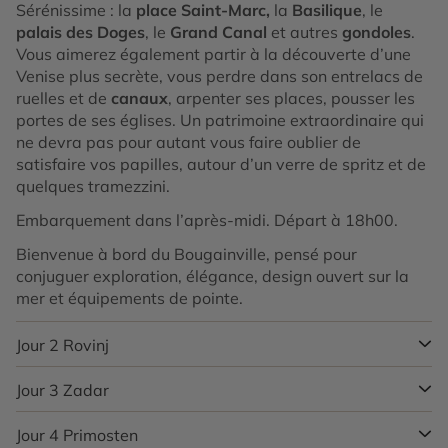
Sérénissime : la
place Saint-Marc,
la
Basilique
, le
palais des Doges
, le
Grand Canal
et autres
gondoles
.
Vous aimerez également partir à la découverte d’une
Venise plus secrète, vous perdre dans son entrelacs de
ruelles et de
canaux
, arpenter ses places, pousser les
portes de ses églises. Un patrimoine extraordinaire qui
ne devra pas pour autant vous faire oublier de
satisfaire vos papilles, autour d’un verre de spritz et de
quelques tramezzini.
Embarquement dans l’après-midi. Départ à 18h00.
Bienvenue à bord du Bougainville, pensé pour
conjuguer exploration, élégance, design ouvert sur la
mer et équipements de pointe.
Jour 2
Rovinj
Jour 3
Zadar
Rovinj se situe en Istrie, région limitrophe de la Slovénie.
Excursion incluse :
Rovinj & son charme
Jour 4
Primosten
L’ancienne cité fortifiée de Zadar se dresse sur une
méditerranéen.
Partez à la découverte de Rovinj, l’une