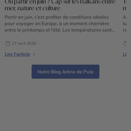
Où partir en juin ? Cap sur les Balkans entre
Top
mer, nature et culture
mi
Partir en juin, c’est profiter de conditions idéales
Apr
pour voyager en Europe, à un moment charnière
lun
entre le printemps et l’été. Les températures sont
ret
douces à chaudes sans être étouffantes, la nature
c’e
est encore verdoyante et les sites touristiques
ral
27 avril 2026
restent accessibles avant l’affluence de la haute
cad
Lire l'article
Lire
saison. C’est une période particulièrement
l’E
intéressante pour celles et […]
pou
Notre Blog Arène de Pula