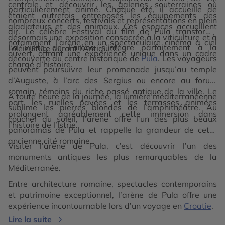
centrale et découvrir les galeries souterraines où
particulièrement animé. Chaque été, il accueille de
étaient autrefois entreposés les équipements des
nombreux concerts, festivals et représentations en plein
gladiateurs et des animaux. Ces espaces accueillent
air. Le célèbre Festival du film de Pula transforme
désormais une exposition consacrée à la viticulture et à
notamment l’arène en un spectaculaire cinéma à ciel
La visite de l’arène s’intègre parfaitement à la
l’oléiculture durant l’Antiquité.
ouvert, offrant une expérience unique dans un cadre
découverte du centre historique de
Pula
. Les voyageurs
chargé d’histoire.
peuvent poursuivre leur promenade jusqu’au temple
d’Auguste, à l’arc des Sergius ou encore au forum
romain, témoins du riche passé antique de la ville. Le
À toute heure de la journée, la lumière méditerranéenne
port, les ruelles pavées et les terrasses animées
sublime les pierres blondes de l’amphithéâtre. Au
prolongent agréablement cette immersion dans
coucher du soleil, l’arène offre l’un des plus beaux
l’histoire de l’Istrie.
panoramas de Pula et rappelle la grandeur de cette
ancienne cité romaine.
Visiter l’arène de Pula, c’est découvrir l’un des
monuments antiques les plus remarquables de la
Méditerranée.
Entre architecture romaine, spectacles contemporains
et patrimoine exceptionnel, l’arène de Pula offre une
expérience incontournable lors d’un voyage en
Croatie
.
Lire la suite