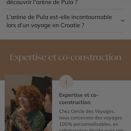
découvrir l’arène de Pula ?
historique de Pula.
L’arène de Pula est-elle incontournable
Le printemps et l’automne permettent de profiter de
températures agréables, tandis que l’été offre la
lors d’un voyage en Croatie ?
possibilité d’assister aux concerts et festivals
organisés dans l’amphithéâtre.
Oui, elle fait partie des monuments antiques les plus
emblématiques du pays et constitue une étape
incontournable lors d’un séjour en Istrie.
Expertise et co-construction
1
Expertise et co-
construction
Chez Cercle des Voyages,
nous concevons des voyages
100% personnalisables, en
collaboration étroite avec nos