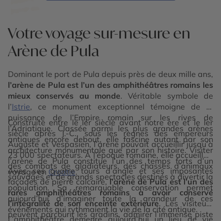
Votre voyage sur-mesure en
Arène de Pula
Dominant le port de Pula depuis près de deux mille ans,
l’arène de Pula est l’un des amphithéâtres romains les
mieux conservés au monde
. Véritable symbole de
l’
Istrie
, ce monument exceptionnel témoigne de la
puissance de l’Empire romain sur les rives de
Construite entre le Ier siècle avant notre ère et le Ier
l’Adriatique. Classée parmi les plus grandes arènes
siècle après J.-C., sous les règnes des empereurs
antiques encore debout, elle fascine autant par son
Auguste et Vespasien, l’arène pouvait accueillir jusqu’à
architecture monumentale que par son histoire. Visiter
23 000 spectateurs. À l’époque romaine, elle accueillait
l’arène de Pula constitue l’un des temps forts d’un
des combats de gladiateurs, des chasses d’animaux
Avec ses quatre tours d’angle et ses imposantes
voyage en
Croatie
.
sauvages et de grands spectacles destinés à divertir la
façades de pierre calcaire,
l’arène de Pula est l’un des
population. Sa remarquable conservation permet
rares amphithéâtres romains à avoir conservé
aujourd’hui d’imaginer toute la grandeur de ces
l’intégralité de son enceinte extérieure
. Les visiteurs
événements qui rythmaient la vie de la cité antique.
peuvent parcourir les gradins, admirer l’immense piste
L’amphithéâtre demeure aujourd’hui un lieu de vie