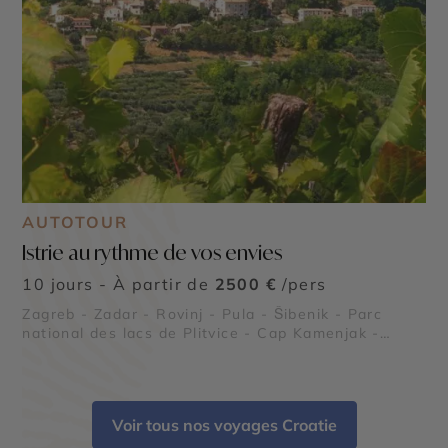
AUTOTOUR
Istrie au rythme de vos envies
10 jours - À partir de
2500 €
/pers
Zagreb - Zadar - Rovinj - Pula - Šibenik - Parc
national des lacs de Plitvice - Cap Kamenjak -
Orgue marin de Zadar - Arène de Pula
Voir tous nos voyages Croatie