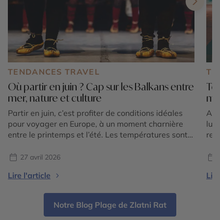
TENDANCES TRAVEL
TE
Où partir en juin ? Cap sur les Balkans entre
Top
mer, nature et culture
mi
Partir en juin, c’est profiter de conditions idéales
Apr
pour voyager en Europe, à un moment charnière
lun
entre le printemps et l’été. Les températures sont
ret
douces à chaudes sans être étouffantes, la nature
c’e
est encore verdoyante et les sites touristiques
ral
27 avril 2026
restent accessibles avant l’affluence de la haute
cad
Lire l'article
Lire
saison. C’est une période particulièrement
l’E
intéressante pour celles et […]
pou
Notre Blog Plage de Zlatni Rat