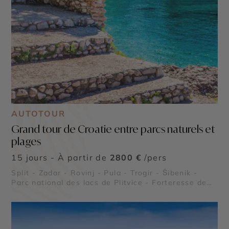
AUTOTOUR
Grand tour de Croatie entre parcs naturels et
plages
15 jours - À partir de
2800 €
/pers
Split - Zadar - Rovinj - Pula - Trogir - Šibenik -
Parc national des lacs de Plitvice - Forteresse de
Klis - Cathédrale Saint-Jacques de Šibenik -
Forteresses de Dubrovnik - Grotte Bleue de Biševo
- Parc national de Mljet - Plage de Zlatni Rat -
Palais de Dioclétien - Cap Kamenjak - Orgue marin