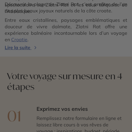
Découvrir la plage de Zlatni Rat, c’est profiter de l’un
spectaculaire sur Zlatni Rat et les eaux turquoise de
des plus beaux joyaux naturels de la côte croate.
l’Adriatique.
Entre eaux cristallines, paysages emblématiques et
douceur de vivre dalmate, Zlatni Rat offre une
expérience balnéaire incontournable lors d’un voyage
en
Croatie
.
Lire la suite
Votre voyage sur mesure en 4
étapes
Exprimez vos envies
01
Remplissez notre formulaire en ligne et
laissez libre cours à vos rêves de
voyage : inspirations, budget, période