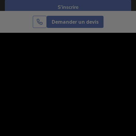
S’inscrire
Demander un devis
Cercle des Voyages est une agence de voyage
spécialisée dans le sur-mesure, appartenant au groupe
Cercle des Vacances. Grâce à notre expertise et notre
passion du voyage, nous sommes là pour vous aider à
réaliser le voyage de vos rêves. Notre équipe est à
votre écoute pour créer le voyage qui vous ressemble.
Co-concevez votre voyage
Nous contacter
Venez nous voir