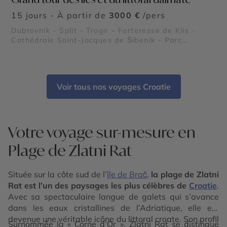
15 jours - À partir de
3000 €
/pers
Dubrovnik - Split - Trogir - Forteresse de Klis -
Cathédrale Saint-Jacques de Šibenik - Parc
national de Mljet - Parc national des Kornati -
Plage de Zlatni Rat - Palais de Dioclétien - Orgue
marin de Zadar
Voir tous nos voyages Croatie
Votre voyage sur-mesure en
Plage de Zlatni Rat
Située sur la côte sud de l’
île de Brač
,
la plage de Zlatni
Rat est l’un des paysages les plus célèbres de
Croatie
.
Avec sa spectaculaire langue de galets qui s’avance
dans les eaux cristallines de l’Adriatique, elle est
devenue une véritable icône du littoral croate. Son profil
Surnommée la « Corne d’Or », Zlatni Rat se distingue