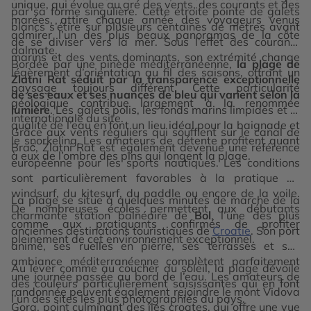
unique, qui évolue au gré des vents, des courants et des
par sa forme singulière. Cette étroite pointe de galets
marées, attire chaque année des voyageurs venus
blancs s’étire sur plusieurs centaines de mètres avant
admirer l’un des plus beaux panoramas de la côte
de se diviser vers la mer. Sous l’effet des courants
dalmate.
marins et des vents dominants, son extrémité change
Bordée par une pinède méditerranéenne,
la plage de
légèrement d’orientation au fil des saisons, offrant un
Zlatni Rat séduit par la transparence exceptionnelle
paysage toujours différent. Cette particularité
de ses eaux et ses nuances de bleu qui varient selon la
géologique contribue largement à la renommée
lumière
. Les galets polis, les fonds marins limpides et la
internationale du site.
qualité de l’eau en font un lieu idéal pour la baignade et
Grâce aux vents réguliers qui soufflent sur le canal de
le snorkeling. Les amateurs de détente profitent quant
Brač, Zlatni Rat est également devenue une référence
à eux de l’ombre des pins qui longent la plage.
européenne pour les sports nautiques. Les conditions
sont particulièrement favorables à la pratique du
windsurf, du kitesurf, du paddle ou encore de la voile.
La plage se situe à quelques minutes de marche de la
De nombreuses écoles permettent aux débutants
charmante station balnéaire de
Bol
, l’une des plus
comme aux pratiquants confirmés de profiter
anciennes destinations touristiques de
Croatie
. Son port
pleinement de cet environnement exceptionnel.
animé, ses ruelles en pierre, ses terrasses et son
ambiance méditerranéenne complètent parfaitement
Au lever comme au coucher du soleil, la plage dévoile
une journée passée au bord de l’eau. Les amateurs de
des couleurs particulièrement saisissantes qui en font
randonnée peuvent également rejoindre le mont Vidova
l’un des sites les plus photographiés du pays.
Gora, point culminant des îles croates, qui offre une vue