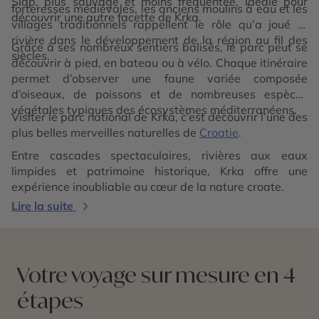
Slap, plus sauvage et moins fréquentée, idéale pour
forteresses médiévales, les anciens moulins à eau et les
découvrir une autre facette de Krka.
villages traditionnels rappellent le rôle qu’a joué la
rivière dans le développement de la région au fil des
Grâce à ses nombreux sentiers balisés, le parc peut se
siècles.
découvrir à pied, en bateau ou à vélo. Chaque itinéraire
permet d’observer une faune variée composée
d’oiseaux, de poissons et de nombreuses espèces
végétales typiques des écosystèmes méditerranéens.
Visiter le parc national de Krka, c’est découvrir l’une des
plus belles merveilles naturelles de
Croatie
.
Entre cascades spectaculaires, rivières aux eaux
limpides et patrimoine historique, Krka offre une
expérience inoubliable au cœur de la nature croate.
Lire la suite
Votre voyage sur mesure en 4
étapes