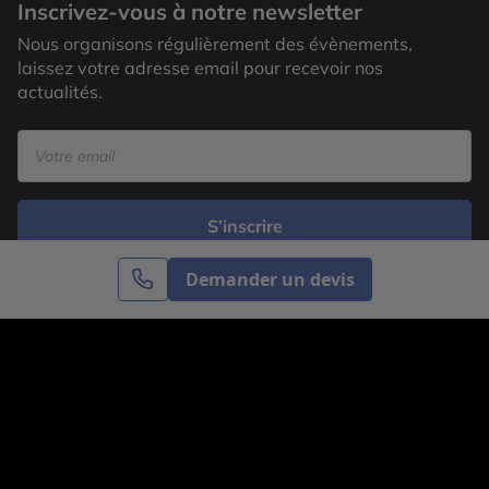
Inscrivez-vous à notre newsletter
Nous organisons régulièrement des évènements,
laissez votre adresse email pour recevoir nos
actualités.
S’inscrire
Demander un devis
Cercle des Voyages est une agence de voyage
spécialisée dans le sur-mesure, appartenant au groupe
Cercle des Vacances. Grâce à notre expertise et notre
passion du voyage, nous sommes là pour vous aider à
réaliser le voyage de vos rêves. Notre équipe est à
votre écoute pour créer le voyage qui vous ressemble.