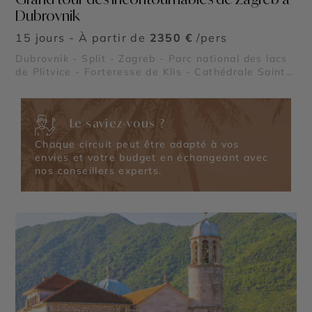
Dubrovnik
15 jours - À partir de
2350 €
/pers
Dubrovnik - Split - Zagreb - Parc national des lacs
de Plitvice - Forteresse de Klis - Cathédrale Saint-
Jacques de Šibenik - Grotte Bleue de Biševo - Parc
national de Mljet - Palais de Dioclétien - Parc
national de Krka - Orgue marin de Zadar
Le saviez-vous ?
Chaque circuit peut être adapté à vos
envies et votre budget en échangeant avec
nos conseillers experts.