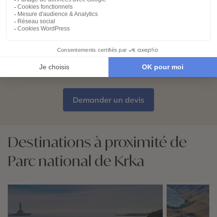
Partez l’esprit léger
04
Votre carnet de voyage personnalisé
contient les informations essentielles.
Sur place, notre conciergerie reste
disponible 24/7
Demander un devis
Destinations à proximité de
Parc national de Krka