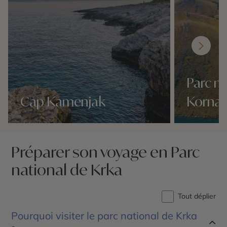
Parc na
Cap Kamenjak
Kornat
Nos 4 idées voyage
Nos 4 idées vo
Préparer son voyage en Parc
national de Krka
Tout déplier
Pourquoi visiter le parc national de Krka