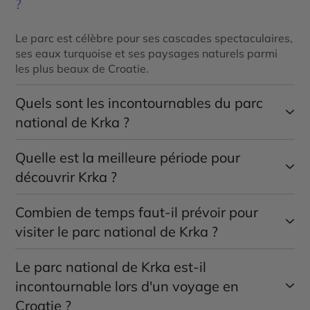
?
Le parc est célèbre pour ses cascades spectaculaires,
ses eaux turquoise et ses paysages naturels parmi
les plus beaux de Croatie.
Quels sont les incontournables du parc
national de Krka ?
Quelle est la meilleure période pour
Skradinski Buk, la cascade de Roški Slap, l’île de
Visovac, les anciens moulins à eau et les sentiers
découvrir Krka ?
panoramiques figurent parmi les principales
attractions.
Combien de temps faut-il prévoir pour
Le printemps et le début de l’automne offrent des
températures agréables, une végétation luxuriante et
visiter le parc national de Krka ?
une fréquentation plus modérée qu’en été.
Le parc national de Krka est-il
Une journée permet de découvrir les principaux sites
du parc, de profiter des sentiers de promenade et
incontournable lors d'un voyage en
d’effectuer une excursion en bateau.
Croatie ?