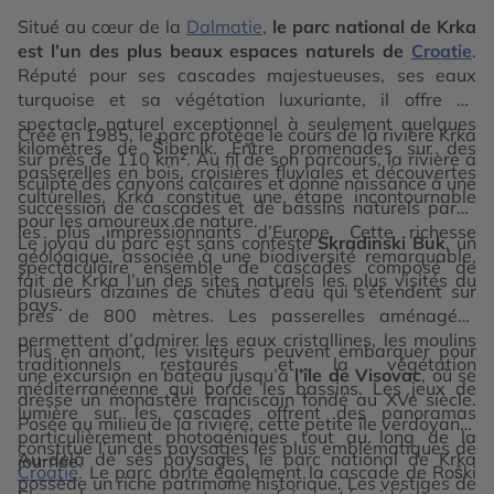
Situé au cœur de la
Dalmatie
,
le parc national de Krka
est l’un des plus beaux espaces naturels de
Croatie
.
Réputé pour ses cascades majestueuses, ses eaux
turquoise et sa végétation luxuriante, il offre un
spectacle naturel exceptionnel à seulement quelques
Créé en 1985, le parc protège le cours de la rivière Krka
kilomètres de Šibenik. Entre promenades sur des
sur près de 110 km². Au fil de son parcours, la rivière a
passerelles en bois, croisières fluviales et découvertes
sculpté des canyons calcaires et donné naissance à une
culturelles, Krka constitue une étape incontournable
succession de cascades et de bassins naturels parmi
pour les amoureux de nature.
les plus impressionnants d’Europe. Cette richesse
Le joyau du parc est sans conteste
Skradinski Buk
, un
géologique, associée à une biodiversité remarquable,
spectaculaire ensemble de cascades composé de
fait de Krka l’un des sites naturels les plus visités du
plusieurs dizaines de chutes d’eau qui s’étendent sur
pays.
près de 800 mètres. Les passerelles aménagées
permettent d’admirer les eaux cristallines, les moulins
Plus en amont, les visiteurs peuvent embarquer pour
traditionnels restaurés et la végétation
une excursion en bateau jusqu’à
l’île de Visovac
, où se
méditerranéenne qui borde les bassins. Les jeux de
dresse un monastère franciscain fondé au XVe siècle.
lumière sur les cascades offrent des panoramas
Posée au milieu de la rivière, cette petite île verdoyante
particulièrement photogéniques tout au long de la
constitue l’un des paysages les plus emblématiques de
Au-delà de ses paysages, le parc national de Krka
journée.
Croatie
. Le parc abrite également la cascade de Roški
possède un riche patrimoine historique. Les vestiges de