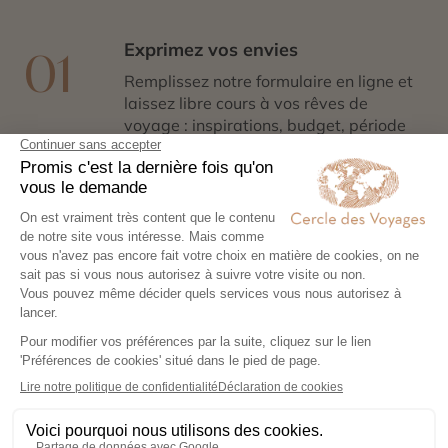
Exprimez vos envies
01
Remplissez notre formulaire en ligne et
laissez libre cours à vos rêves de
voyage : inspirations, budget, période
idéale…
Co-construisez votre itinéraire
02
Échangez avec un conseiller-expert
pour créer un voyage à votre image,
adapté à vos envies et à votre rythme.
Réservez en toute sérénité
03
Hébergements, transports, formalités,
expériences exclusives : nous nous
chargeons de tout. Il ne vous reste plus
qu’à partir !