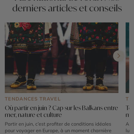
derniers articles et conseils
TENDANCES TRAVEL
TE
Où partir en juin ? Cap sur les Balkans entre
Top
mer, nature et culture
mi
Partir en juin, c’est profiter de conditions idéales
Apr
pour voyager en Europe, à un moment charnière
lun