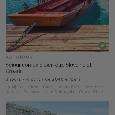
AUTOTOUR
Séjour combiné bien-être Slovénie et
Croatie
8 jours - À partir de
2040 €
/pers
Ljubljana - Piran - Pula - Lac de Bled - Forteresse
de Klis - Forteresses de Dubrovnik - Grotte Bleue
de Biševo - Palais de Dioclétien - Parc national de
Krka