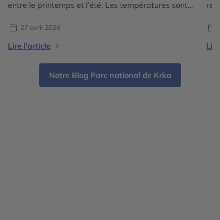
entre le printemps et l’été. Les températures sont
ret
douces à chaudes sans être étouffantes, la nature
c’e
est encore verdoyante et les sites touristiques
ral
27 avril 2026
restent accessibles avant l’affluence de la haute
cad
Lire l'article
Lire
saison. C’est une période particulièrement
l’E
intéressante pour celles et […]
pou
Notre Blog Parc national de Krka