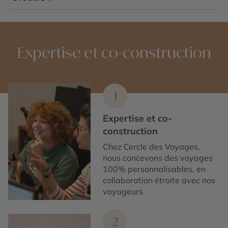
Oui, Krka fait partie des sites naturels les plus
emblématiques du pays, aux côtés des lacs de
Plitvice et des îles de l’Adriatique.
Expertise et co-construction
1
Expertise et co-
construction
Chez Cercle des Voyages,
nous concevons des voyages
100% personnalisables, en
collaboration étroite avec nos
voyageurs.
2