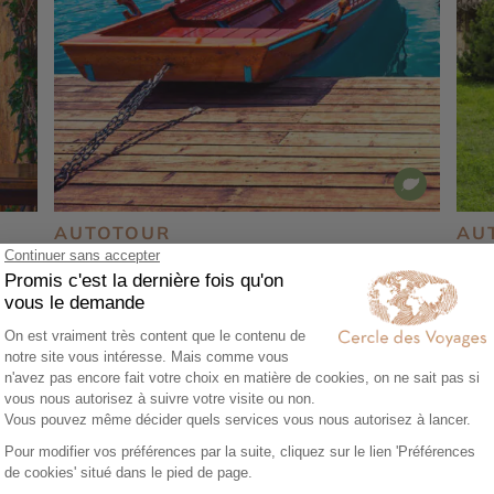
AUTOTOUR
AU
Séjour combiné bien-être Slovénie et
Kos
Croatie
et 
8 jours - À partir de
2040 €
/pers
8 j
Ljubljana - Piran - Pula - Lac de Bled -
Gjak
de
Forteresse de Klis - Forteresses de
Mona
 de
Dubrovnik - Grotte Bleue de Biševo - Palais
et G
de Dioclétien - Parc national de Krka
Cath
Nemu
- Mo
de P