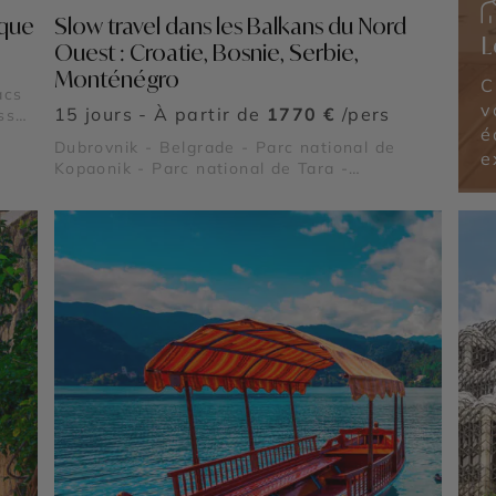
ique
Slow travel dans les Balkans du Nord
L
Ouest : Croatie, Bosnie, Serbie,
Monténégro
C
acs
v
15 jours - À partir de
1770 €
/pers
esses
é
Dubrovnik - Belgrade - Parc national de
e
Kopaonik - Parc national de Tara -
Monastère de Studenica - Vrnjačka Banja -
Forteresse de Klis - Palais de Dioclétien -
Parc national de Biogradska Gora - Parc du
Lovcen