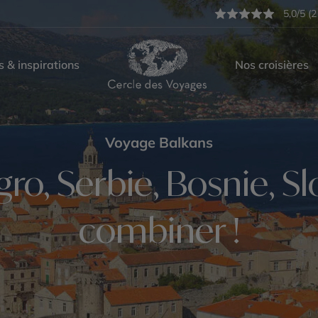
5,0/5 (2
s & inspirations
Nos croisières
Voyage Balkans
o, Serbie, Bosnie, Slo
combiner !