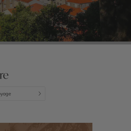
re
oyage