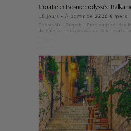
Croatie et Bosnie : odyssée Balkan
15 jours - À partir de
2200 €
/pers
Dubrovnik - Zagreb - Parc national des l
de Plitvice - Forteresse de Klis - Forter
de Dubrovnik - Palais de Dioclétien