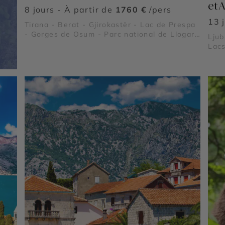
et 
8 jours - À partir de
1760 €
/pers
13 
Tirana - Berat - Gjirokastër - Lac de Prespa
- Gorges de Osum - Parc national de Llogara
Ljub
- Péninsule de Karaburun et parc marin -
Lacs
Riviera albanaise - Butrint - Lac de Shkodra
du T
- Parc national de Divjakë-Karavasta -
Apollonia - Château de Rozafa - Parc
national de Theth - Alpes albanaises