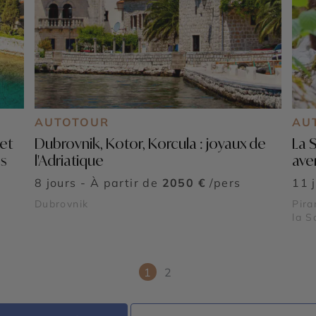
AUTOTOUR
AU
et
Dubrovnik, Kotor, Korcula : joyaux de
La 
s
l'Adriatique
aven
8 jours - À partir de
2050 €
/pers
11 
Dubrovnik
Pira
la S
1
2