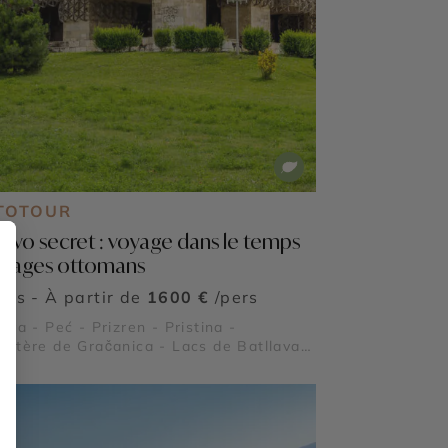
TOTOUR
ovo secret : voyage dans le temps
villages ottomans
ours - À partir de
1600 €
/pers
ova - Peć - Prizren - Pristina -
stère de Gračanica - Lacs de Batllava
azivoda - Vignobles de Rahovec -
édrale Sainte-Mère-Teresa - Bjeshkët e
na - Bibliothèque nationale du Kosovo
squée Sultan Mehmet Fatih - Forteresse
rizren - Pont de pierre de Prizren -