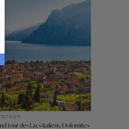
stère Visoki Dečani - Parc national de
ova
TOTOUR
nd tour des Lacs italiens, Dolomites