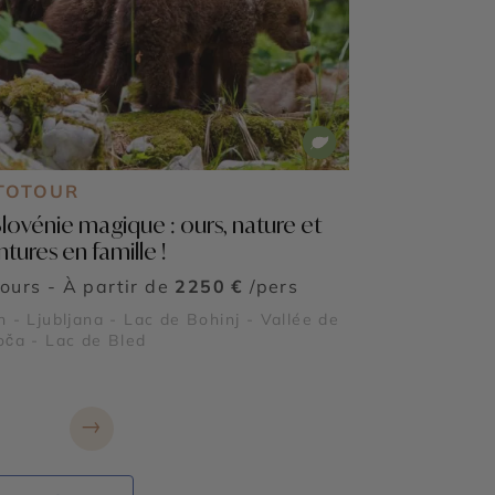
TOTOUR
Slovénie magique : ours, nature et
tures en famille !
jours - À partir de
2250 €
/pers
n - Ljubljana - Lac de Bohinj - Vallée de
oča - Lac de Bled
→