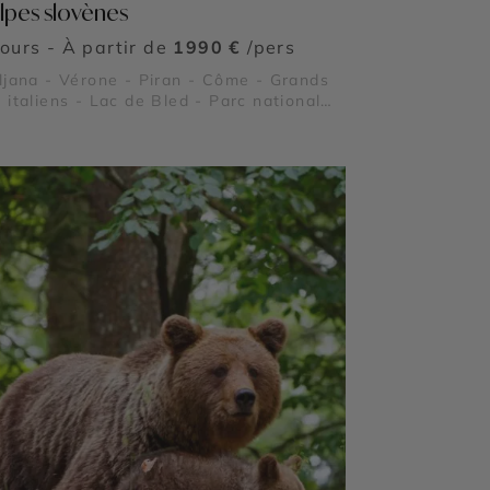
Alpes slovènes
jours - À partir de
1990 €
/pers
ljana - Vérone - Piran - Côme - Grands
 italiens - Lac de Bled - Parc national
riglav - Arènes de Vérone - Lac de Côme