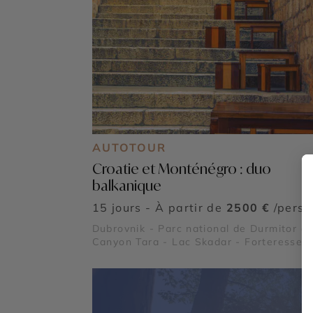
AUTOTOUR
Croatie et Monténégro : duo
balkanique
15 jours - À partir de
2500 €
/pers
Dubrovnik - Parc national de Durmitor et
Canyon Tara - Lac Skadar - Forteresse 
Klis - Forteresses de Dubrovnik - Palais
Dioclétien - Parc national de Biogradska
Gora - Parc du Lovcen