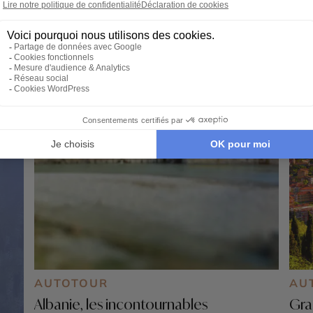
Mona
Rug
AUTOTOUR
AU
Albanie, les incontournables
Gra