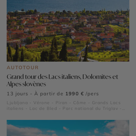
AUTOTOUR
Grand tour des Lacs italiens, Dolomites et
Alpes slovènes
13 jours - À partir de
1990 €
/pers
Ljubljana - Vérone - Piran - Côme - Grands Lacs
italiens - Lac de Bled - Parc national du Triglav -
Arènes de Vérone - Lac de Côme