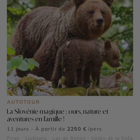
AUTOTOUR
La Slovénie magique : ours, nature et
aventures en famille !
11 jours - À partir de
2250 €
/pers
Piran - Ljubljana - Lac de Bohinj - Vallée de la Soča