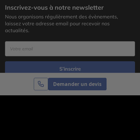
Inscrivez-vous à notre newsletter
Nous organisons régulièrement des évènements,
laissez votre adresse email pour recevoir nos
actualités.
S’inscrire
Demander un devis
Cercle des Voyages est une agence de voyage
spécialisée dans le sur-mesure, appartenant au groupe
Cercle des Vacances. Grâce à notre expertise et notre
passion du voyage, nous sommes là pour vous aider à
réaliser le voyage de vos rêves. Notre équipe est à
votre écoute pour créer le voyage qui vous ressemble.