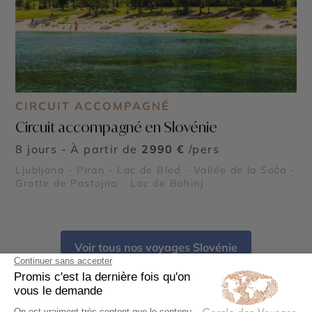
CIRCUIT ACCOMPAGNÉ
Circuit accompagné en Slovénie
8 jours - À partir de
2990 €
/pers
Ljubljana - Piran - Lac de Bled - Vallée de la Soča -
Grotte de Postojna - Lac de Bohinj
Voir tous nos voyages Slovénie
Votre voyage sur-mesure en