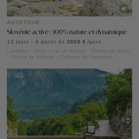
AUTOTOUR
Slovénie active : 100% nature et dynamique
12 jours - À partir de
2600 €
/pers
Ljubljana - Piran - Lac de Bohinj - Plateau du Karst
- Colline de Pohorje - Château de Predjama -
Grotte de Škocjan - Grotte de Postojna - Parc
national du Triglav - Lac de Bled - Vallée de la
Soča