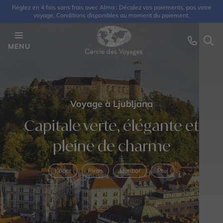
Réglez en 4 fois sans frais avec Alma : Décalez vos paiements, pas votre
voyage. Conditions disponibles au moment du paiement.
MENU
Voyage à Ljubljana
Capitale verte, élégante et
pleine de charme
Koper
Piran
Maribor
Ptuj