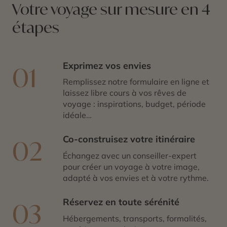
parenthèse urbaine élégante et apaisante, au cœur
Votre voyage sur mesure en 4
d’une capitale où l’on prend le temps de vivre.
étapes
Exprimez vos envies
01
Remplissez notre formulaire en ligne et
laissez libre cours à vos rêves de
voyage : inspirations, budget, période
idéale…
Co-construisez votre itinéraire
02
Échangez avec un conseiller-expert
pour créer un voyage à votre image,
adapté à vos envies et à votre rythme.
Réservez en toute sérénité
03
Hébergements, transports, formalités,