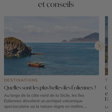
et conseils
DESTINATIONS
TE
Quelles sont les plus belles îles Éoliennes ?
Où 
en
Au large de la côte nord de la Sicile, les îles
Fi
Éoliennes dévoilent un archipel volcanique
spectaculaire où la nature règne en maître.
Le 
Composé de sept îles principales classées au