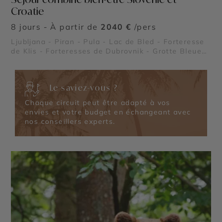
Croatie
8 jours - À partir de
2040 €
/pers
Ljubljana - Piran - Pula - Lac de Bled - Forteresse
de Klis - Forteresses de Dubrovnik - Grotte Bleue
de Biševo - Palais de Dioclétien - Parc national de
Krka
Le saviez-vous ?
Chaque circuit peut être adapté à vos
envies et votre budget en échangeant avec
nos conseillers experts.