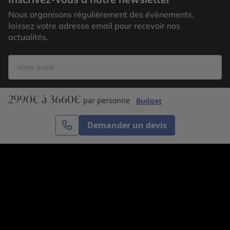
Nous organisons régulièrement des évènements,
laissez votre adresse email pour recevoir nos
actualités.
2990€ à 3660€
S’inscrire
par personne
Budget
Demander un devis
Cercle des Voyages est une agence de voyage
spécialisée dans le sur-mesure, appartenant au groupe
Cercle des Vacances. Grâce à notre expertise et notre
passion du voyage, nous sommes là pour vous aider à
réaliser le voyage de vos rêves. Notre équipe est à
votre écoute pour créer le voyage qui vous ressemble.