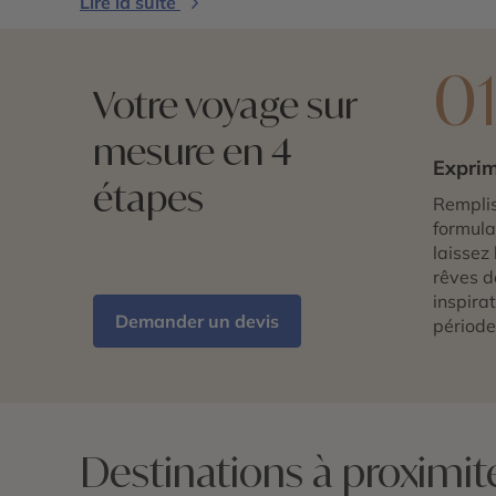
Lire la suite
0
Votre voyage sur
mesure en 4
Exprim
étapes
Remplis
formulai
laissez 
rêves d
inspira
Demander un devis
période
Destinations à proximit