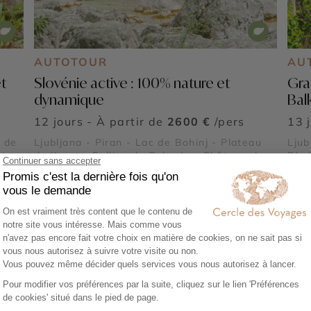
AUTOTOUR
AU
t
Slovénie active : 100% nature et
Gra
dynamique
Balk
12 jours - À partir de
2600 €
/pers
13 
e de
Ljubljana - Piran - Lac de Bohinj - Plateau
Ljub
du Karst - Colline de Pohorje - Château de
Bled
Predjama - Grotte de Škocjan - Grotte de
- Gr
Postojna - Parc national du Triglav - Lac de
Bled - Vallée de la Soča