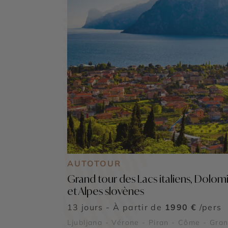
AUTOTOUR
Grand tour des Lacs italiens, Dolom
et Alpes slovènes
13 jours - À partir de
1990 €
/pers
Ljubljana - Vérone - Piran - Côme - Gra