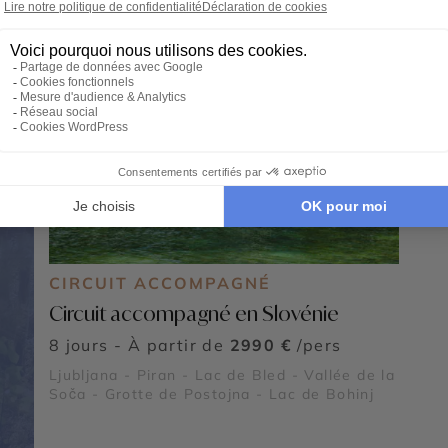
CIRCUIT ACCOMPAGNÉ
Circuit accompagné en Slovénie
8 jours - À partir de
2990 €
/pers
Ljubljana - Piran - Lac de Bled - Vallée de la
Soča - Grotte de Postojna - Lac de Bohinj