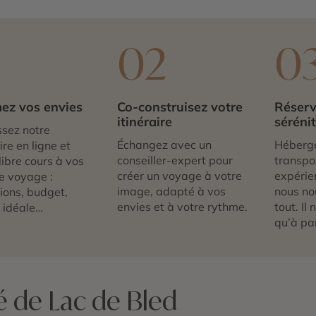
1
02
0
ez vos envies
Co-construisez votre
Réserv
itinéraire
séréni
sez notre
Échangez avec un
Héberg
re en ligne et
conseiller-expert pour
transpor
libre cours à vos
créer un voyage à votre
expérie
e voyage :
image, adapté à vos
nous no
tions, budget,
envies et à votre rythme.
tout. Il
 idéale…
qu’à par
é de Lac de Bled