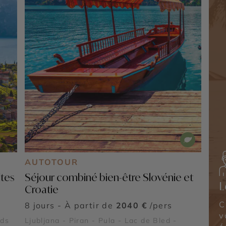
AUTOTOUR
ites
Séjour combiné bien-être Slovénie et
L
Croatie
C
8 jours - À partir de
2040 €
/pers
v
nds
Ljubljana - Piran - Pula - Lac de Bled -