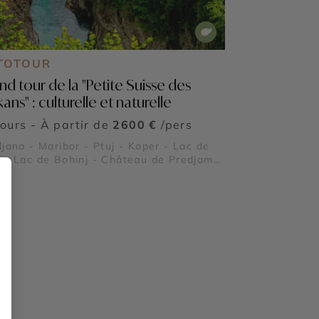
TOTOUR
nd tour de la "Petite Suisse des
ans" : culturelle et naturelle
jours - À partir de
2600 €
/pers
ljana - Maribor - Ptuj - Koper - Lac de
 - Lac de Bohinj - Château de Predjama
otte de Postojna - Vallée de la Soča