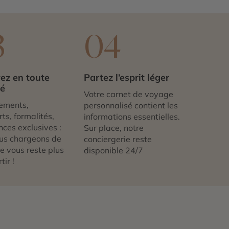
3
04
ez en toute
Partez l’esprit léger
té
Votre carnet de voyage
ements,
personnalisé contient les
ts, formalités,
informations essentielles.
nces exclusives :
Sur place, notre
us chargeons de
conciergerie reste
 ne vous reste plus
disponible 24/7
tir !