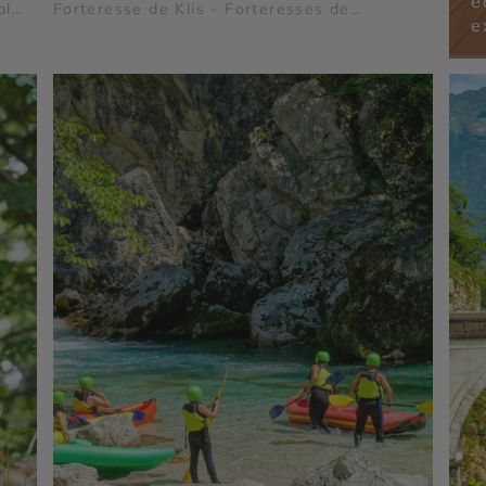
é
al
Forteresse de Klis - Forteresses de
e
 Côme
Dubrovnik - Grotte Bleue de Biševo - Palais
de Dioclétien - Parc national de Krka