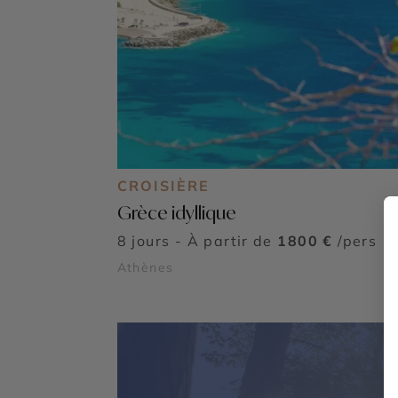
CROISIÈRE
Grèce idyllique
8 jours - À partir de
1800 €
/pers
Athènes