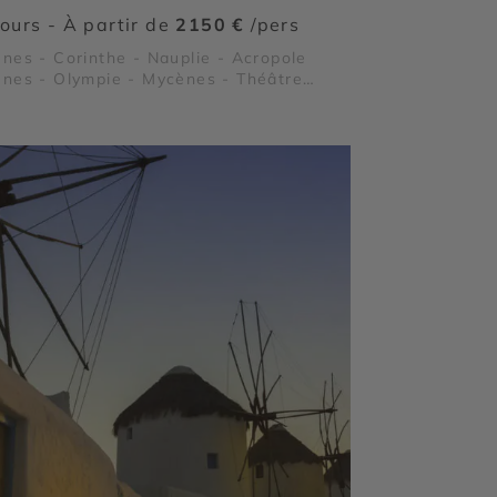
jours - À partir de
2150 €
/pers
nes - Corinthe - Nauplie - Acropole
nes - Olympie - Mycènes - Théâtre
idaure - Magne - Sparte et Mystra -
emvasia - Cap Sounion