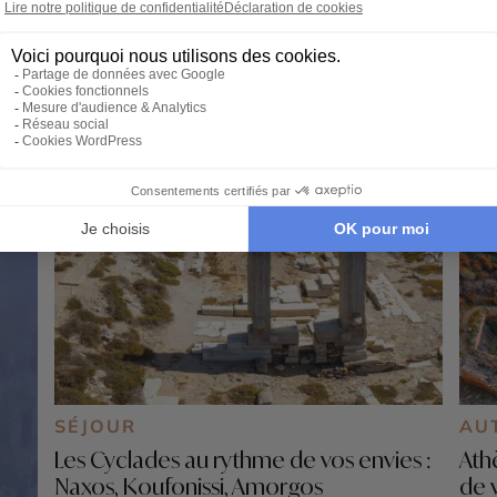
SÉJOUR
AU
Les Cyclades au rythme de vos envies :
Ath
Naxos, Koufonissi, Amorgos
de 