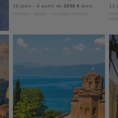
10 jours - À partir de
2050 €
/pers
13 
Athènes - Naxos - Acropole Athènes
Athè
Athè
d'Ep
Mon