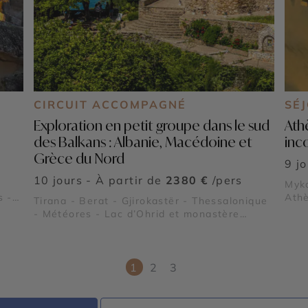
CIRCUIT ACCOMPAGNÉ
SÉ
Exploration en petit groupe dans le sud
Ath
des Balkans : Albanie, Macédoine et
inc
Grèce du Nord
9 j
10 jours - À partir de
2380 €
/pers
Myko
s -
Athè
Tirana - Berat - Gjirokastër - Thessalonique
- Météores - Lac d’Ohrid et monastère
Saint-Naum - Chalcidique
1
2
3