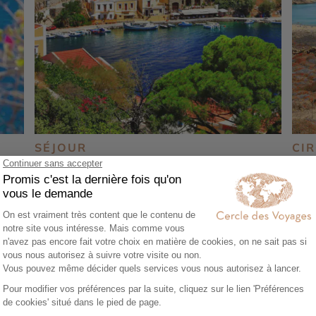
SÉJOUR
CI
Dodécanèse, les incontournables
Déc
Rhodes, Symi et Kos
8 j
8 jours - À partir de
1850 €
/pers
Paro
Rhodes