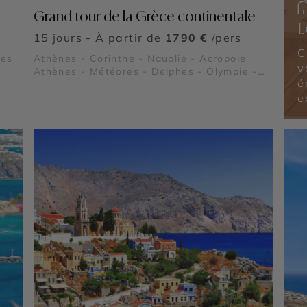
Grand tour de la Grèce continentale
L
15 jours - À partir de
1790 €
/pers
C
©
nes
Athènes - Corinthe - Nauplie - Acropole
v
Athènes - Météores - Delphes - Olympie -
é
Mycènes - Pélion - Zagori - Cap Sounion -
Chalcidique
e