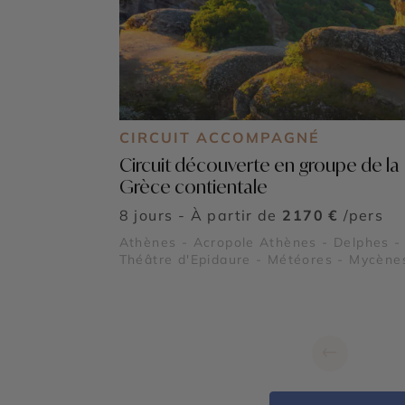
CIRCUIT ACCOMPAGNÉ
Circuit découverte en groupe de la
Grèce contientale
8 jours - À partir de
2170 €
/pers
Athènes - Acropole Athènes - Delphes -
Théâtre d'Epidaure - Météores - Mycène
Pélion - Cap Sounion
←