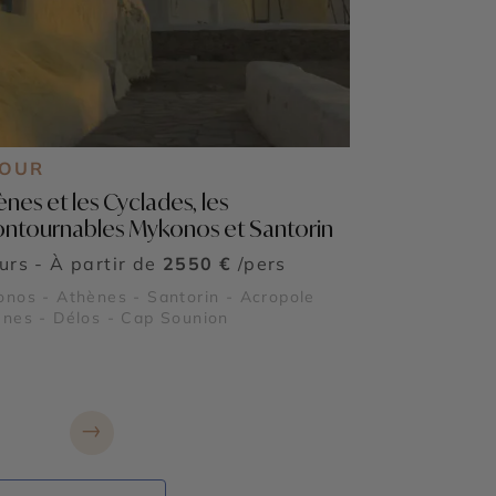
JOUR
ènes et les Cyclades, les
ontournables Mykonos et Santorin
ours - À partir de
2550 €
/pers
nos - Athènes - Santorin - Acropole
nes - Délos - Cap Sounion
→